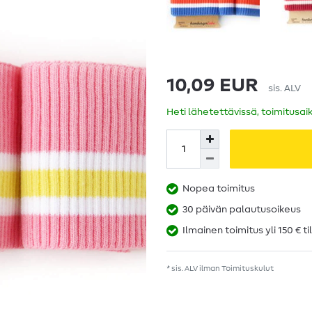
10,09 EUR
sis. ALV
Heti lähetettävissä, toimitusai
Nopea toimitus
30 päivän palautusoikeus
Ilmainen toimitus yli 150 € ti
* sis. ALV ilman
Toimituskulut