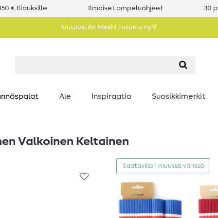
50 € tilauksille
Ilmaiset ompeluohjeet
30 p
Uutuus: Air Mesh! Tutustu nyt!
nnöspalat
Ale
Inspiraatio
Suosikkimerkit
en Valkoinen Keltainen
Saatavilla 1 muussa värissä