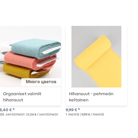
Много цветов
Orgaaniset valmiit
Hihansuut - pehmeän
H
hihansuut
keltainen
t
8,40 € *
9,99 € *
9,9
135
senttimetri
| 0,06 € / senttimetri
1
metriä
| 9,99 € / metriä
1
me