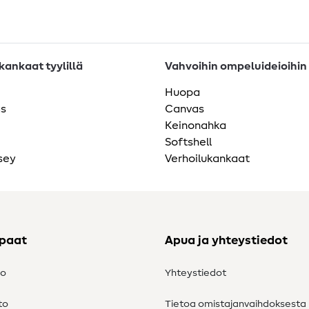
ankaat tyylillä
Vahvoihin ompeluideioihin
Huopa
as
Canvas
Keinonahka
Softshell
sey
Verhoilukankaat
ppaat
Apua ja yhteystiedot
to
Yhteystiedot
to
Tietoa omistajanvaihdoksesta