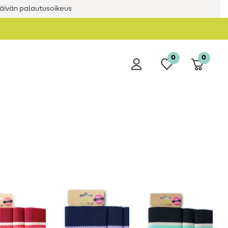
äivän palautusoikeus
0
0