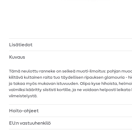
Lisätiedot
Kuvaus
Tämä neulottu ranneke on selkeä muoti-ilmoitus: pohjan muodost
kiiltävä kultainen raita tuo täydellisen ripauksen glamouria -
ja takaa myös mukavan istuvuuden. Olipa kyse hihoista, helmoist
valmiiksi kääritty siististi kortille, ja ne voidaan helposti lei
viimeistelystä.
Hoito-ohjeet
EU:n vastuuhenkilö