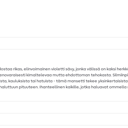
aa rikas, elinvoimainen violetti sävy, jonka välissä on kaksi herkkä
 hienovaraisesti kimaltelevaa mutta ehdottoman tehokasta. Silmiinp
a, kauluksista tai hatuista - tämä mansetti tekee yksinkertaisista 
kata haluttuun pituuteen. Ihanteellinen kaikille, jotka haluavat ommel