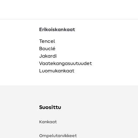
Erikoiskankaat
Tencel
Bouclé
Jakardi
Vaatekangasuutuudet
Luomukankaat
Suosittu
Kankaat
Ompelutarvikkeet