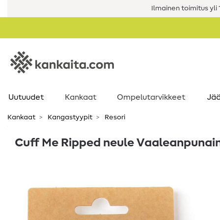
Ilmainen toimitus yli 1
Uutuudet
Kankaat
Ompelutarvikkeet
Jää
Kankaat
Kangastyypit
Resori
Cuff Me Ripped neule Vaaleanpunain