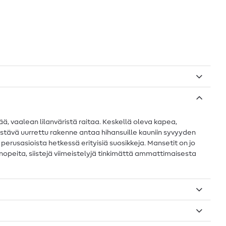
ä, vaalean lilanväristä raitaa. Keskellä oleva kapea,
istävä uurrettu rakenne antaa hihansuille kauniin syvyyden
perusasioista hetkessä erityisiä suosikkeja. Mansetit on jo
la nopeita, siistejä viimeistelyjä tinkimättä ammattimaisesta