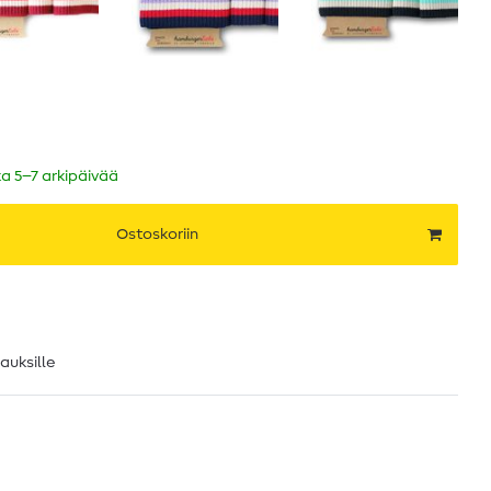
ka 5–7 arkipäivää
Ostoskoriin
lauksille