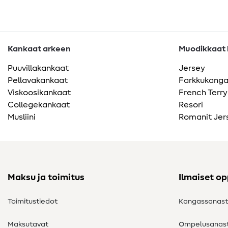
Kankaat arkeen
Muodikkaat k
Puuvillakankaat
Jersey
Pellavakankaat
Farkkukang
Viskoosikankaat
French Terry
Collegekankaat
Resori
Musliini
Romanit Jer
Maksu ja toimitus
Ilmaiset o
Toimitustiedot
Kangassanas
Maksutavat
Ompelusanas