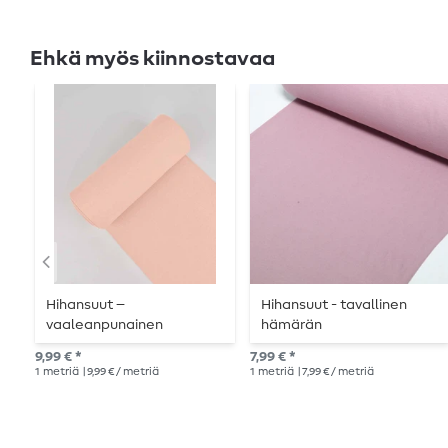
Ehkä myös kiinnostavaa
Hihansuut –
Hihansuut - tavallinen
vaaleanpunainen
hämärän
vaaleanpunainen
9,99 € *
7,99 € *
1
metriä
| 9,99 € / metriä
1
metriä
| 7,99 € / metriä