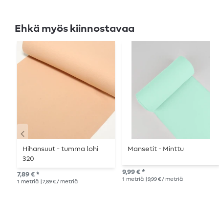
Ehkä myös kiinnostavaa
Hihansuut - tumma lohi
Mansetit - Minttu
320
9,99 € *
7,89 € *
1
metriä
| 9,99 € / metriä
1
metriä
| 7,89 € / metriä