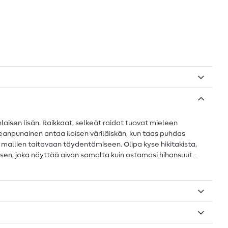
nlaisen lisän. Raikkaat, selkeät raidat tuovat mieleen
leanpunainen antaa iloisen väriläiskän, kun taas puhdas
 mallien taitavaan täydentämiseen. Olipa kyse hikitakista,
en, joka näyttää aivan samalta kuin ostamasi hihansuut -