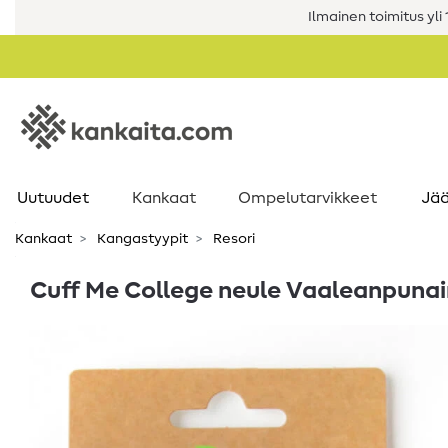
Ilmainen toimitus yli 1
Uutuudet
Kankaat
Ompelutarvikkeet
Jää
Kankaat
Kangastyypit
Resori
Cuff Me College neule Vaaleanpunai