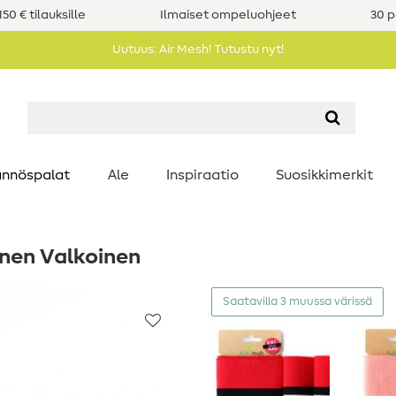
50 € tilauksille
Ilmaiset ompeluohjeet
30 p
Uutuus: Air Mesh! Tutustu nyt!
nnöspalat
Ale
Inspiraatio
Suosikkimerkit
nen Valkoinen
Saatavilla 3 muussa värissä