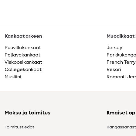
Kankaat arkeen
Muodikkaat k
Puuvillakankaat
Jersey
Pellavakankaat
Farkkukang
Viskoosikankaat
French Terry
Collegekankaat
Resori
Musliini
Romanit Jer
Maksu ja toimitus
Ilmaiset o
Toimitustiedot
Kangassanas