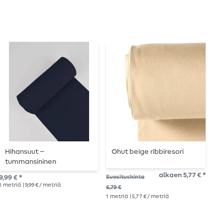
Hihansuut –
Ohut beige ribbiresori
O
tummansininen
v
alkaen 5,77 € *
9,99 € *
Suositushinta
6,7
1
metriä
| 9,99 € / metriä
1
me
6,79 €
1
metriä
| 5,77 € / metriä