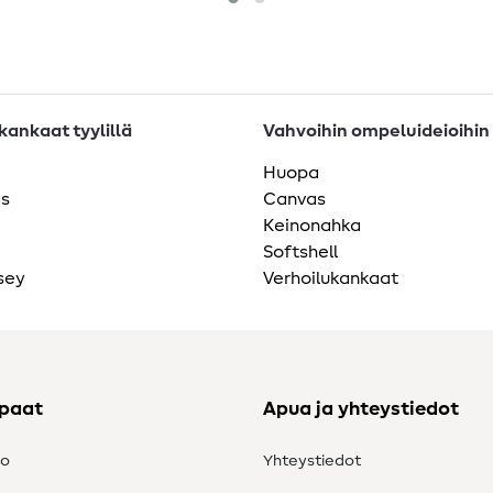
ankaat tyylillä
Vahvoihin ompeluideioihin
Huopa
as
Canvas
Keinonahka
Softshell
sey
Verhoilukankaat
ppaat
Apua ja yhteystiedot
to
Yhteystiedot