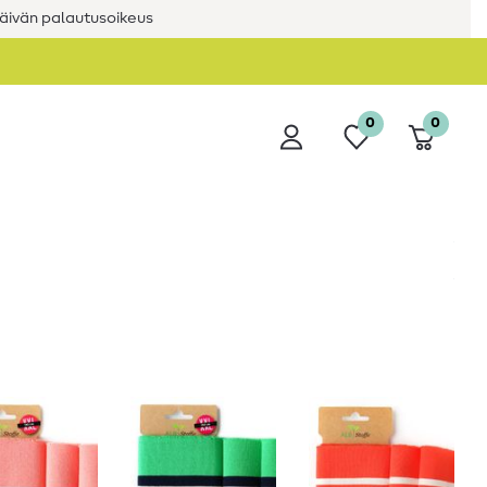
äivän palautusoikeus
0
0