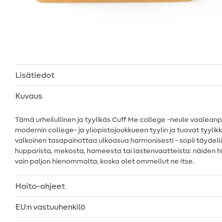
Lisätiedot
Kuvaus
Tämä urheilullinen ja tyylikäs Cuff Me college -neule vaaleanpu
modernin college- ja yliopistojoukkueen tyylin ja tuovat tyyli
valkoinen tasapainottaa ulkoasua harmonisesti - sopii täydelli
hupparista, mekosta, hameesta tai lastenvaatteista: näiden h
vain paljon hienommalta, koska olet ommellut ne itse.
Hoito-ohjeet
EU:n vastuuhenkilö