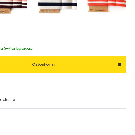
ka 5–7 arkipäivää
Ostoskoriin
lauksille