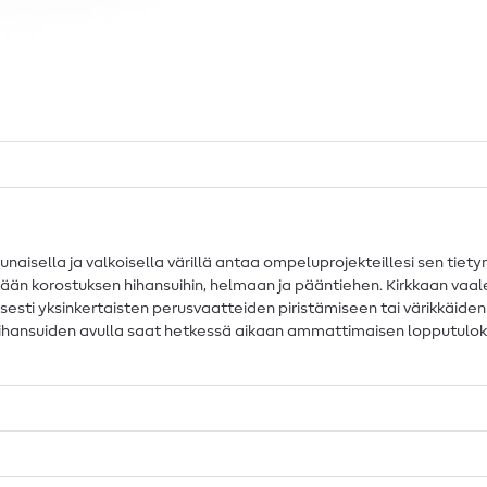
naisella ja valkoisella värillä antaa ompeluprojekteillesi sen tiety
kkään korostuksen hihansuihin, helmaan ja pääntiehen. Kirkkaan vaa
sesti yksinkertaisten perusvaatteiden piristämiseen tai värikkäiden
ihansuiden avulla saat hetkessä aikaan ammattimaisen lopputuloks