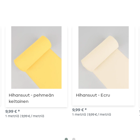
Hihansuut - pehmeän
Hihansuut - Ecru
keltainen
9,99 € *
9,99 € *
1
metriä
| 9,99 € / metriä
1
metriä
| 9,99 € / metriä