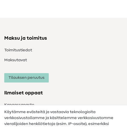
Maksu ja toimitus
Toimitustiedot
Maksutavat
Tilauksen peruutus
Ilmaiset oppaat
Kangassanasto
Käytämme evästeitä ja vastaavia teknologioita
Ompelusanasto
verkkosivustollamme ja käsittelemme verkkosivustomme
vierailijoiden henkilötietoja (esim. IP-osoite), esimerkiksi
Ompeluohjeet