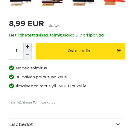
8,99 EUR
sis. ALV
Heti lähetettävissä, toimitusaika 5–7 arkipäivää
Ostoskoriin
Nopea toimitus
30 päivän palautusoikeus
Ilmainen toimitus yli 150 € tilauksille
* sis. ALV ilman
Toimituskulut
Lisätiedot