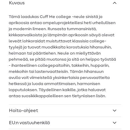
Kuvaus
Tämä laadukas Cuff Me college -neule sinistä ja
aprikoosia antaa ompeluprojekteillesi heti urheilullisen
ja modernin ilmeen. Runsasta tummansinistä,
kirkkaanvalkoista ja lämpimän aprikoosin sävyä olevat
leveät lohkoraidat muistuttavat klassisia college-
tyylejä ja tuovat muodikkaita korostuksia hihansuihin,
helmaan tai pääntiehen. Neule on miellyttävän
pehmeää, se pitää muotonsa ja sitä on helppo työstää
- ihanteellinen collegepaitoihin, takkeihin, huppariin,
mekkoihin tai lastenvaatteisiin. Tämän hihansuun
avulla voit viimeistellä yksinkertaisia perusvaatteita
hetkessä ja luoda ammattimaisen, harmonisen
lopputuloksen. Täydellinen kaikille, jotka haluavat
antaa suosikkikappaleilleen sen tietynlaisen lisän.
Hoito-ohjeet
EU:n vastuuhenkilö