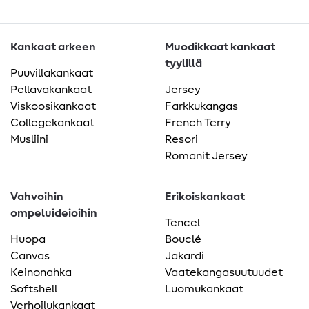
Kankaat arkeen
Muodikkaat kankaat
tyylillä
Puuvillakankaat
Pellavakankaat
Jersey
Viskoosikankaat
Farkkukangas
Collegekankaat
French Terry
Musliini
Resori
Romanit Jersey
Vahvoihin
Erikoiskankaat
ompeluideioihin
Tencel
Huopa
Bouclé
Canvas
Jakardi
Keinonahka
Vaatekangasuutuudet
Softshell
Luomukankaat
Verhoilukankaat