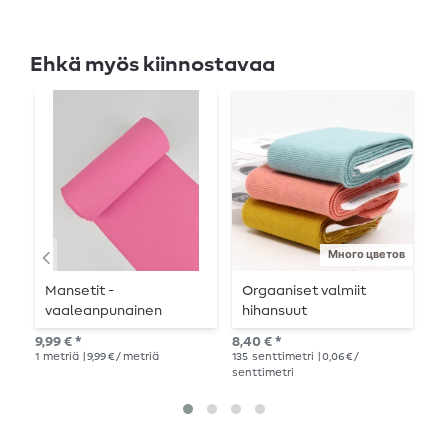
Ehkä myös kiinnostavaa
Много цветов
Mansetit -
Orgaaniset valmiit
R
vaaleanpunainen
hihansuut
7,8
9,99 € *
8,40 € *
1
me
1
metriä
| 9,99 € / metriä
135
senttimetri
| 0,06 € /
senttimetri