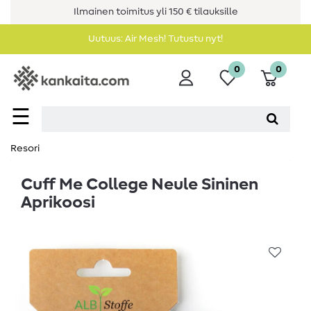
Ilmainen toimitus yli 150 € tilauksille
Uutuus: Air Mesh! Tutustu nyt!
0
0
☰
Resori
Cuff Me College Neule Sininen
Aprikoosi