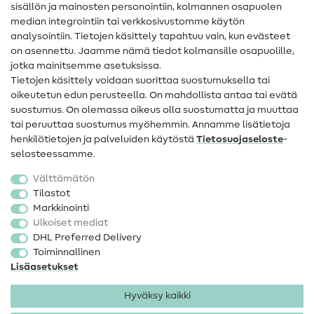
sisällön ja mainosten personointiin, kolmannen osapuolen
median integrointiin tai verkkosivustomme käytön
Apua ja yhteystiedot
analysointiin. Tietojen käsittely tapahtuu vain, kun evästeet
on asennettu. Jaamme nämä tiedot kolmansille osapuolille,
Yhteystiedot
jotka mainitsemme asetuksissa.
Tietoa omistajanvaihdoksesta
Tietojen käsittely voidaan suorittaa suostumuksella tai
oikeutetun edun perusteella. On mahdollista antaa tai evätä
FAQ
suostumus. On olemassa oikeus olla suostumatta ja muuttaa
tai peruuttaa suostumus myöhemmin. Annamme lisätietoja
Peruutusoikeus
henkilötietojen ja palveluiden käytöstä
Tietosuojaseloste
-
Suosittu
selosteessamme.
Välttämätön
Kankaat
Tilastot
Markkinointi
Ompelutarvikkeet
Ulkoiset mediat
Ale
DHL Preferred Delivery
Toiminnallinen
Lisäasetukset
Hyväksy kaikki