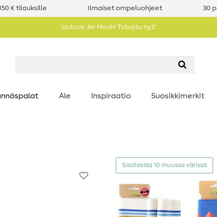
50 € tilauksille
Ilmaiset ompeluohjeet
30 p
Uutuus: Air Mesh! Tutustu nyt!
nnöspalat
Ale
Inspiraatio
Suosikkimerkit
Saatavilla 10 muussa värissä