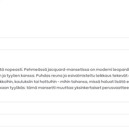
kkäitä nopeasti. Pehmeässä jacquard-mansetissa on moderni leopar
en ja tyylien kanssa. Puhdas reuna ja esivalmisteltu leikkaus teke
kkoihin, kauluksiin tai hattuihin - mihin tahansa, missä haluat lisät
muodikkaan tyylikäs: tämä mansetti muuttaa yksinkertaiset perusvaattee