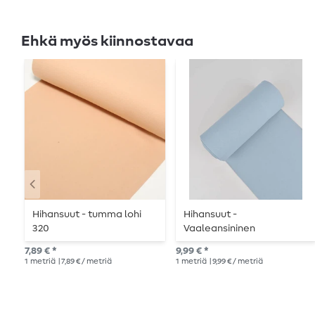
Ehkä myös kiinnostavaa
Hihansuut - tumma lohi
Hihansuut -
320
Vaaleansininen
7,89 € *
9,99 € *
1
metriä
| 7,89 € / metriä
1
metriä
| 9,99 € / metriä