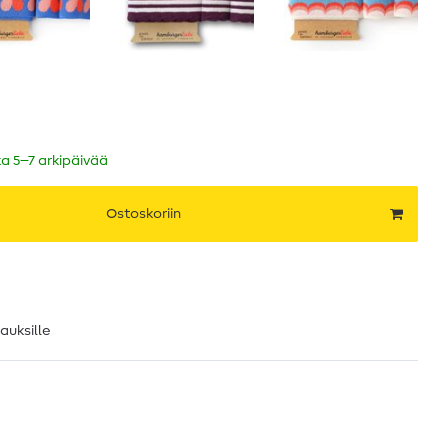
ka 5–7 arkipäivää
Ostoskoriin
lauksille