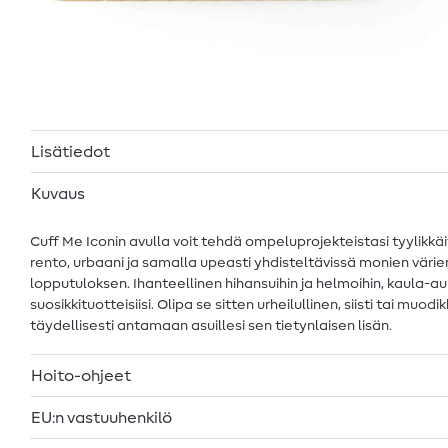
Lisätiedot
Kuvaus
Cuff Me Iconin avulla voit tehdä ompeluprojekteistasi tyyli
rento, urbaani ja samalla upeasti yhdisteltävissä monien väri
lopputuloksen. Ihanteellinen hihansuihin ja helmoihin, kaula-au
suosikkituotteisiisi. Olipa se sitten urheilullinen, siisti tai 
täydellisesti antamaan asuillesi sen tietynlaisen lisän.
Hoito-ohjeet
EU:n vastuuhenkilö