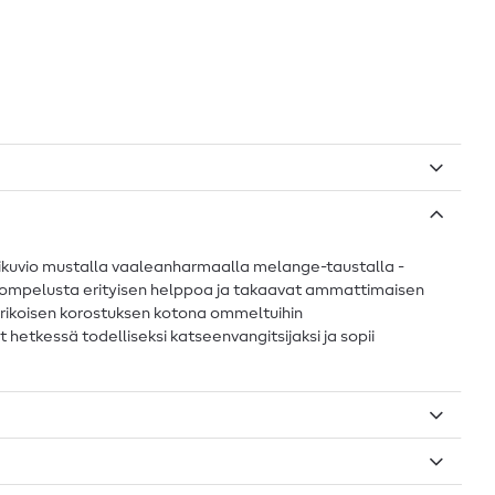
dikuvio mustalla vaaleanharmaalla melange-taustalla -
vät ompelusta erityisen helppoa ja takaavat ammattimaisen
ä erikoisen korostuksen kotona ommeltuihin
t hetkessä todelliseksi katseenvangitsijaksi ja sopii