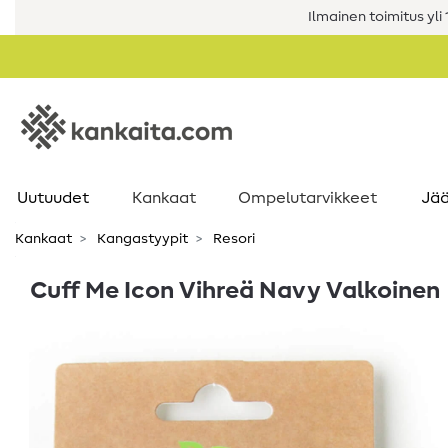
Ilmainen toimitus yli 1
Uutuudet
Kankaat
Ompelutarvikkeet
Jää
Kankaat
Kangastyypit
Resori
Cuff Me Icon Vihreä Navy Valkoinen