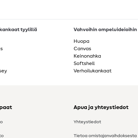
ankaat tyylillä
Vahvoihin ompeluideioihin
Huopa
as
Canvas
Keinonahka
Softshell
sey
Verhoilukankaat
ppaat
Apua ja yhteystiedot
to
Yhteystiedot
to
Tietoa omistajanvaihdoksesta