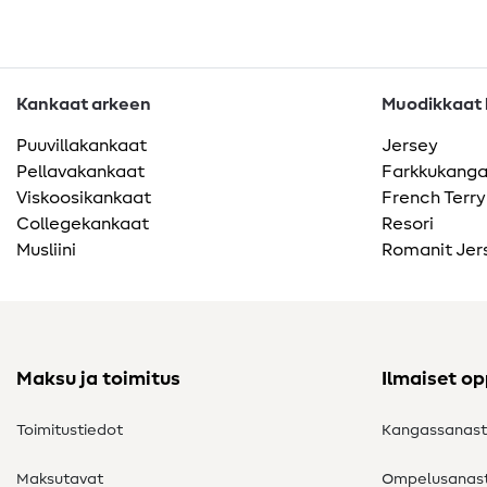
Kankaat arkeen
Muodikkaat k
Puuvillakankaat
Jersey
Pellavakankaat
Farkkukang
Viskoosikankaat
French Terry
Collegekankaat
Resori
Musliini
Romanit Jer
Maksu ja toimitus
Ilmaiset o
Toimitustiedot
Kangassanas
Maksutavat
Ompelusanas