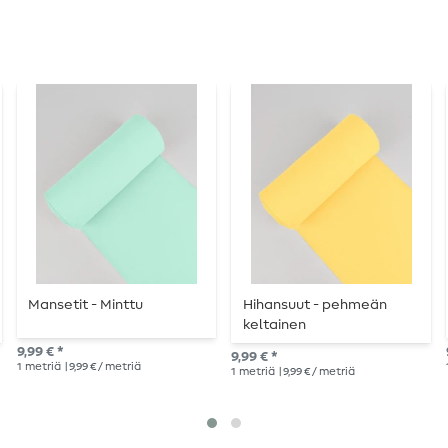
Mansetit - Minttu
Hihansuut - pehmeän
keltainen
9,99 € *
9,99 € *
1
metriä
| 9,99 € / metriä
1
metriä
| 9,99 € / metriä