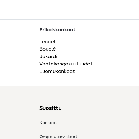
Erikoiskankaat
Tencel
Bouclé
Jakardi
Vaatekangasuutuudet
Luomukankaat
Suosittu
Kankaat
Ompelutarvikkeet