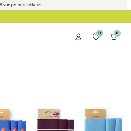
äivän palautusoikeus
0
0