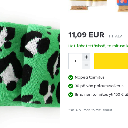
11,09 EUR
sis. ALV
Heti lähetettävissä, toimitusai
Nopea toimitus
30 päivän palautusoikeus
Ilmainen toimitus yli 150 € ti
* sis. ALV ilman
Toimituskulut