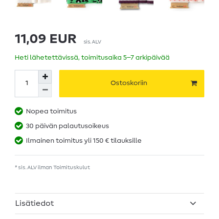
11,09 EUR
sis. ALV
Heti lähetettävissä, toimitusaika 5–7 arkipäivää
Ostoskoriin
Nopea toimitus
30 päivän palautusoikeus
Ilmainen toimitus yli 150 € tilauksille
* sis. ALV ilman
Toimituskulut
Lisätiedot