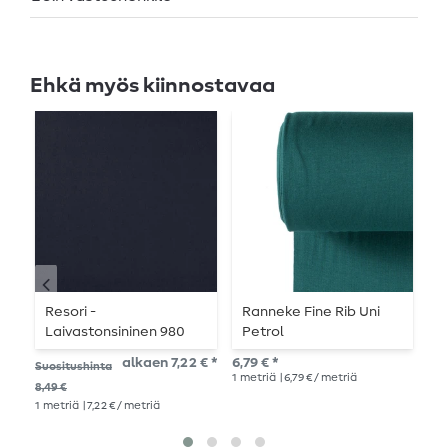
Ehkä myös kiinnostavaa
Resori -
Ranneke Fine Rib Uni
R
Laivastonsininen 980
Petrol
y
alkaen 7,22 € *
6,79 € *
8,9
Suositushinta
1
metriä
| 6,79 € / metriä
1
me
8,49 €
1
metriä
| 7,22 € / metriä