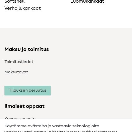
Softshell
Luomukankaat
Verhoilukankaat
Maksu ja toimitus
Toimitustiedot
Maksutavat
Tilauksen peruutus
Ilmaiset oppaat
Kangassanasto
Käytämme evästeitä ja vastaavia teknologioita
Ompelusanasto