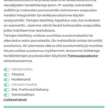
verkkosivustollamme ja käsittelemme verkkosivustomme
vierailijoiden henkilötietoja (esim. IP-osoite), esimerkiksi
Ompeluohjeet
sisällön ja mainosten personointiin, kolmannen osapuolen
median integrointiin tai verkkosivustomme käytön
Apua ja yhteystiedot
analysointiin. Tietojen käsittely tapahtuu vain, kun evästeet
on asennettu. Jaamme nämä tiedot kolmansille osapuolille,
Yhteystiedot
jotka mainitsemme asetuksissa.
Tietoa omistajanvaihdoksesta
Tietojen käsittely voidaan suorittaa suostumuksella tai
oikeutetun edun perusteella. On mahdollista antaa tai evätä
FAQ
suostumus. On olemassa oikeus olla suostumatta ja muuttaa
tai peruuttaa suostumus myöhemmin. Annamme lisätietoja
Peruutusoikeus
henkilötietojen ja palveluiden käytöstä
Tietosuojaseloste
-
Suosittu
selosteessamme.
Välttämätön
Kankaat
Tilastot
Markkinointi
Ompelutarvikkeet
Ulkoiset mediat
Ale
DHL Preferred Delivery
Toiminnallinen
Lisäasetukset