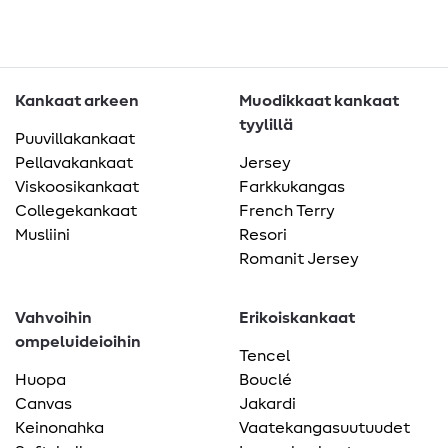
Kankaat arkeen
Muodikkaat kankaat
tyylillä
Puuvillakankaat
Pellavakankaat
Jersey
Viskoosikankaat
Farkkukangas
Collegekankaat
French Terry
Musliini
Resori
Romanit Jersey
Vahvoihin
Erikoiskankaat
ompeluideioihin
Tencel
Huopa
Bouclé
Canvas
Jakardi
Keinonahka
Vaatekangasuutuudet