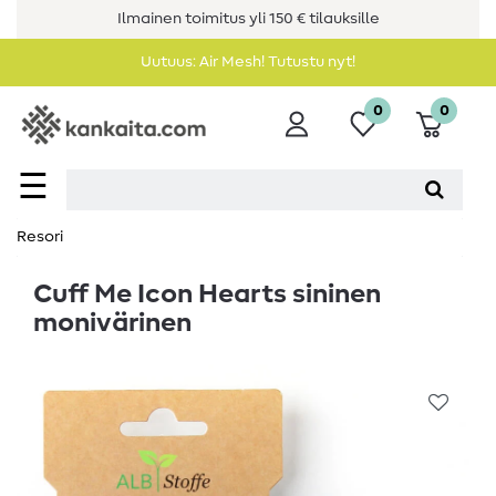
Ilmainen toimitus yli 150 € tilauksille
Uutuus: Air Mesh! Tutustu nyt!
0
0
☰
Resori
Cuff Me Icon Hearts sininen
monivärinen