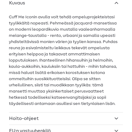
Kuvaus
Cuff Me Iconin avulla voit tehdä ompeluprojekteistasi
tyylikkäitä nopeasti. Pehmeässä jacquard-mansetissa
on moderni leopardikuvio mustalla vaaleanharmaalla
melange-taustalla - rento, urbaani ja samalla upeasti
yhdisteltävissä monien värien ja tyylien kanssa. Puhdas
reuna ja esivalmisteltu leikkaus tekevät ompelusta
erityisen helppoa ja takaavat ammattimaisen
lopputuloksen. Ihanteellinen hihansuihin ja helmoihin,
kaula-aukkoihin, kauluksiin tai hattuihin - mihin tahansa,
missä haluat lisätä erikoisen korostuksen kotona
ommeltuihin suosikkituotteisiisi. Olipa se sitten
urheilullinen, siisti tai muodikkaan tyylikäs: tämä
mansetti muuttaa yksinkertaiset perusvaatteet
hetkessä todelliseksi katseenvangitsijaksi ja sopii
täydellisesti antamaan asuillesi sen tietynlaisen lisän.
Hoito-ohjeet
EU:n vastuuhenkilö