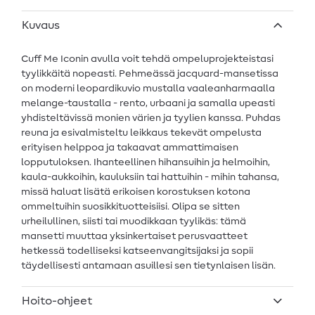
Kuvaus
Cuff Me Iconin avulla voit tehdä ompeluprojekteistasi
tyylikkäitä nopeasti. Pehmeässä jacquard-mansetissa
on moderni leopardikuvio mustalla vaaleanharmaalla
melange-taustalla - rento, urbaani ja samalla upeasti
yhdisteltävissä monien värien ja tyylien kanssa. Puhdas
reuna ja esivalmisteltu leikkaus tekevät ompelusta
erityisen helppoa ja takaavat ammattimaisen
lopputuloksen. Ihanteellinen hihansuihin ja helmoihin,
kaula-aukkoihin, kauluksiin tai hattuihin - mihin tahansa,
missä haluat lisätä erikoisen korostuksen kotona
ommeltuihin suosikkituotteisiisi. Olipa se sitten
urheilullinen, siisti tai muodikkaan tyylikäs: tämä
mansetti muuttaa yksinkertaiset perusvaatteet
hetkessä todelliseksi katseenvangitsijaksi ja sopii
täydellisesti antamaan asuillesi sen tietynlaisen lisän.
Hoito-ohjeet