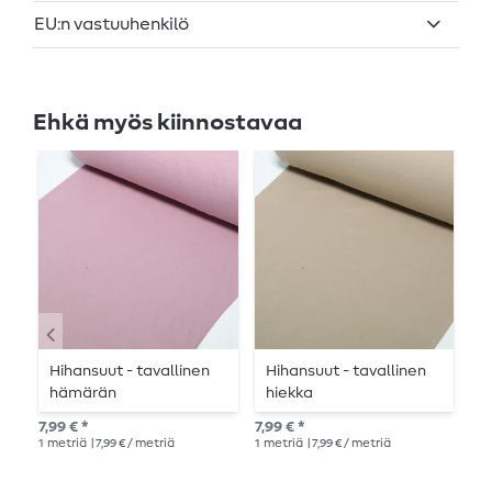
EU:n vastuuhenkilö
Ehkä myös kiinnostavaa
Hihansuut - tavallinen
Hihansuut - tavallinen
A
hämärän
hiekka
h
vaaleanpunainen
v
7,99 € *
7,99 € *
11,
1
metriä
| 7,99 € / metriä
1
metriä
| 7,99 € / metriä
1
me