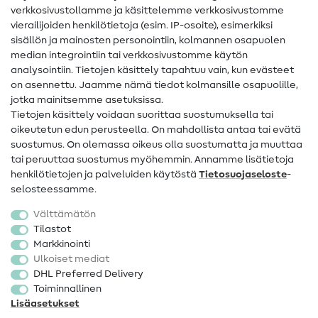
Ompelusanasto
verkkosivustollamme ja käsittelemme verkkosivustomme
vierailijoiden henkilötietoja (esim. IP-osoite), esimerkiksi
Ompeluohjeet
sisällön ja mainosten personointiin, kolmannen osapuolen
median integrointiin tai verkkosivustomme käytön
Apua ja yhteystiedot
analysointiin. Tietojen käsittely tapahtuu vain, kun evästeet
on asennettu. Jaamme nämä tiedot kolmansille osapuolille,
Yhteystiedot
jotka mainitsemme asetuksissa.
Tietoa omistajanvaihdoksesta
Tietojen käsittely voidaan suorittaa suostumuksella tai
oikeutetun edun perusteella. On mahdollista antaa tai evätä
FAQ
suostumus. On olemassa oikeus olla suostumatta ja muuttaa
tai peruuttaa suostumus myöhemmin. Annamme lisätietoja
Peruutusoikeus
henkilötietojen ja palveluiden käytöstä
Tietosuojaseloste
-
Suosittu
selosteessamme.
Välttämätön
Kankaat
Tilastot
Markkinointi
Ompelutarvikkeet
Ulkoiset mediat
Ale
DHL Preferred Delivery
Toiminnallinen
Lisäasetukset