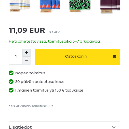
11,09 EUR
sis. ALV
Heti lähetettävissä, toimitusaika 5–7 arkipäivää
Ostoskoriin
Nopea toimitus
30 päivän palautusoikeus
Ilmainen toimitus yli 150 € tilauksille
* sis. ALV ilman
Toimituskulut
Lisätiedot