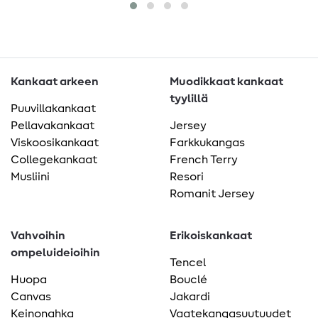
Kankaat arkeen
Muodikkaat kankaat
tyylillä
Puuvillakankaat
Pellavakankaat
Jersey
Viskoosikankaat
Farkkukangas
Collegekankaat
French Terry
Musliini
Resori
Romanit Jersey
Vahvoihin
Erikoiskankaat
ompeluideioihin
Tencel
Huopa
Bouclé
Canvas
Jakardi
Keinonahka
Vaatekangasuutuudet