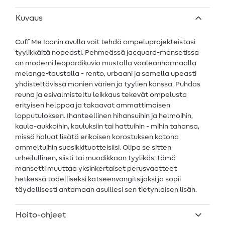
Kuvaus
Cuff Me Iconin avulla voit tehdä ompeluprojekteistasi
tyylikkäitä nopeasti. Pehmeässä jacquard-mansetissa
on moderni leopardikuvio mustalla vaaleanharmaalla
melange-taustalla - rento, urbaani ja samalla upeasti
yhdisteltävissä monien värien ja tyylien kanssa. Puhdas
reuna ja esivalmisteltu leikkaus tekevät ompelusta
erityisen helppoa ja takaavat ammattimaisen
lopputuloksen. Ihanteellinen hihansuihin ja helmoihin,
kaula-aukkoihin, kauluksiin tai hattuihin - mihin tahansa,
missä haluat lisätä erikoisen korostuksen kotona
ommeltuihin suosikkituotteisiisi. Olipa se sitten
urheilullinen, siisti tai muodikkaan tyylikäs: tämä
mansetti muuttaa yksinkertaiset perusvaatteet
hetkessä todelliseksi katseenvangitsijaksi ja sopii
täydellisesti antamaan asuillesi sen tietynlaisen lisän.
Hoito-ohjeet