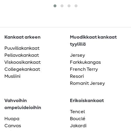
Kankaat arkeen
Muodikkaat kankaat
tyylillä
Puuvillakankaat
Pellavakankaat
Jersey
Viskoosikankaat
Farkkukangas
Collegekankaat
French Terry
Musliini
Resori
Romanit Jersey
Vahvoihin
Erikoiskankaat
ompeluideioihin
Tencel
Huopa
Bouclé
Canvas
Jakardi