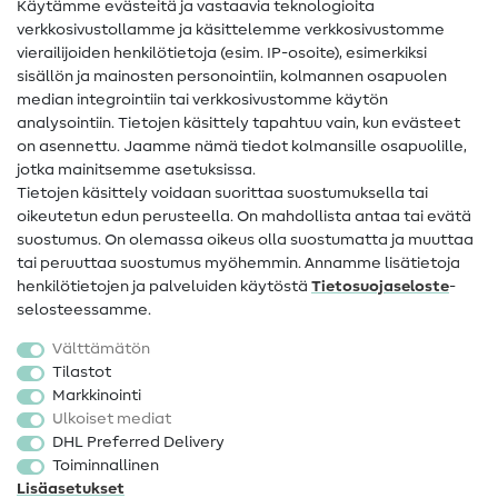
Käytämme evästeitä ja vastaavia teknologioita
Ompelusanasto
verkkosivustollamme ja käsittelemme verkkosivustomme
vierailijoiden henkilötietoja (esim. IP-osoite), esimerkiksi
Ompeluohjeet
sisällön ja mainosten personointiin, kolmannen osapuolen
median integrointiin tai verkkosivustomme käytön
Apua ja yhteystiedot
analysointiin. Tietojen käsittely tapahtuu vain, kun evästeet
on asennettu. Jaamme nämä tiedot kolmansille osapuolille,
Yhteystiedot
jotka mainitsemme asetuksissa.
Tietoa omistajanvaihdoksesta
Tietojen käsittely voidaan suorittaa suostumuksella tai
oikeutetun edun perusteella. On mahdollista antaa tai evätä
FAQ
suostumus. On olemassa oikeus olla suostumatta ja muuttaa
tai peruuttaa suostumus myöhemmin. Annamme lisätietoja
Peruutusoikeus
henkilötietojen ja palveluiden käytöstä
Tietosuojaseloste
-
Suosittu
selosteessamme.
Välttämätön
Kankaat
Tilastot
Markkinointi
Ompelutarvikkeet
Ulkoiset mediat
Ale
DHL Preferred Delivery
Toiminnallinen
Lisäasetukset