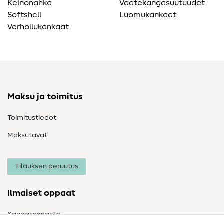
Keinonahka
Vaatekangasuutuudet
Softshell
Luomukankaat
Verhoilukankaat
Maksu ja toimitus
Toimitustiedot
Maksutavat
Tilauksen peruutus
Ilmaiset oppaat
Kangassanasto