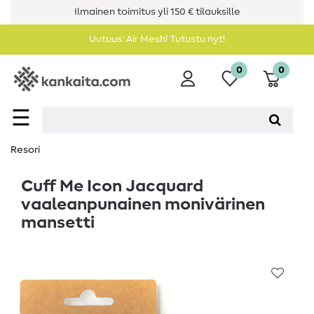
Ilmainen toimitus yli 150 € tilauksille
Uutuus: Air Mesh! Tutustu nyt!
0
0
☰
Resori
Cuff Me Icon Jacquard
vaaleanpunainen monivärinen
mansetti