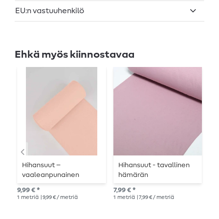
EU:n vastuuhenkilö
Ehkä myös kiinnostavaa
Hihansuut –
Hihansuut - tavallinen
A
vaaleanpunainen
hämärän
h
vaaleanpunainen
s
9,99 € *
7,99 € *
Suo
1
metriä
| 9,99 € / metriä
1
metriä
| 7,99 € / metriä
11,8
1
me