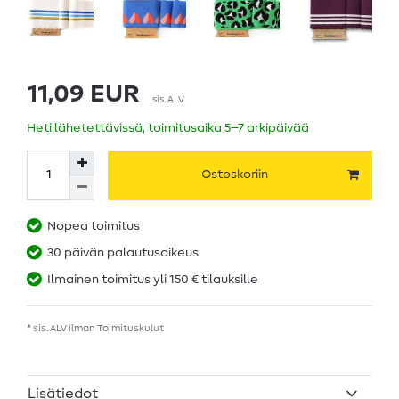
11,09 EUR
sis. ALV
Heti lähetettävissä, toimitusaika 5–7 arkipäivää
Ostoskoriin
Nopea toimitus
30 päivän palautusoikeus
Ilmainen toimitus yli 150 € tilauksille
* sis. ALV ilman
Toimituskulut
Lisätiedot