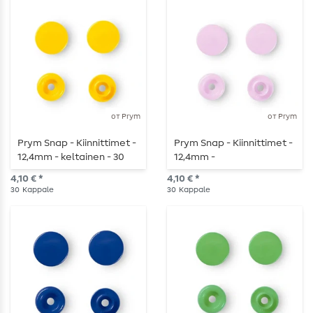
от Prym
от Prym
Prym Snap - Kiinnittimet -
Prym Snap - Kiinnittimet -
12,4mm - keltainen - 30
12,4mm -
kpl
vaaleanpunainen - 30 kpl
4,10 € *
4,10 € *
30
Kappale
30
Kappale