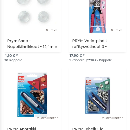
от Prym
от Prym
Prym Snap -
PRYM Vario-pihdit
Nappikiinnikkeet - 12,4mm
rei'itysvälineellä -
- läpinäkyvä matta - 30
marjainen
4,10 € *
17,90 € *
kpl
30
Kappale
1
Kappale
| 17,90 € / Kappale
Много цветов
Много цветов
PRYM Anorakki
PRYM urheilu- ja