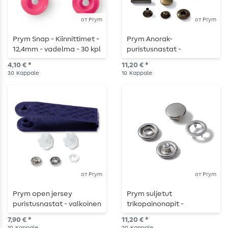
от Prym
от Prym
Prym Snap - Kiinnittimet -
Prym Anorak-
12,4mm - vadelma - 30 kpl
puristusnastat -
antiikkimessinki - 12 mm -
4,10 € *
11,20 € *
työkalulla ja kiinnikkeillä -
30
Kappale
10
Kappale
10 kpl.
от Prym
от Prym
Prym open jersey
Prym suljetut
puristusnastat - valkoinen
trikopainonapit -
- 10 mm - työkalulla ja
hopeanväriset - 10 mm -
7,90 € *
11,20 € *
lisälaitteilla - 10
täydennyspakkaus - 20
10
Kappale
20
Kappale