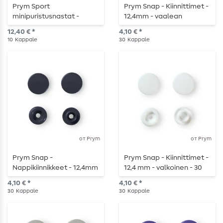
Prym Sport
Prym Snap - Kiinnittimet -
minipuristusnastat -
12,4mm - vaalean
hopeanväriset - 13mm -
punainen - 30 kpl
12,40 € *
4,10 € *
työkalulla ja kiinnikkeillä -
10
Kappale
30
Kappale
10 kpl
от Prym
от Prym
Prym Snap -
Prym Snap - Kiinnittimet -
Nappikiinnikkeet - 12,4mm
12,4 mm - valkoinen - 30
- tummansininen - 30 kpl
kpl
4,10 € *
4,10 € *
30
Kappale
30
Kappale