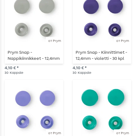
от Prym
от Prym
Prym Snap -
Prym Snap - Kiinnittimet -
Nappikiinnikkeet - 12,4mm
12,4mm - violetti - 30 kpl
- harmaa - 30 kpl
4,10 € *
4,10 € *
30
Kappale
30
Kappale
от Prym
от Prym