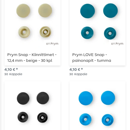
от Prym
от Prym
Prym Snap - Kiinnittimet -
Prym LOVE Snap -
12,4 mm - beige - 30 kpl
painonapit - tumma
turkoosi - 30 kpl
4,10 € *
4,10 € *
30
Kappale
30
Kappale