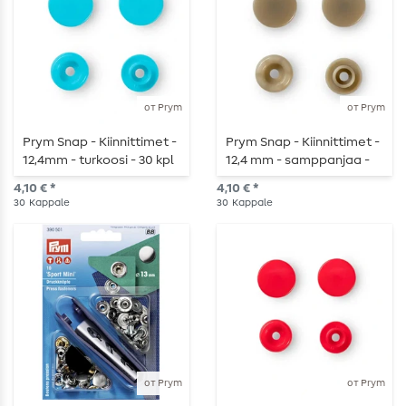
от Prym
от Prym
Prym Snap - Kiinnittimet -
Prym Snap - Kiinnittimet -
12,4mm - turkoosi - 30 kpl
12,4 mm - samppanjaa -
30 kpl
4,10 € *
4,10 € *
30
Kappale
30
Kappale
от Prym
от Prym