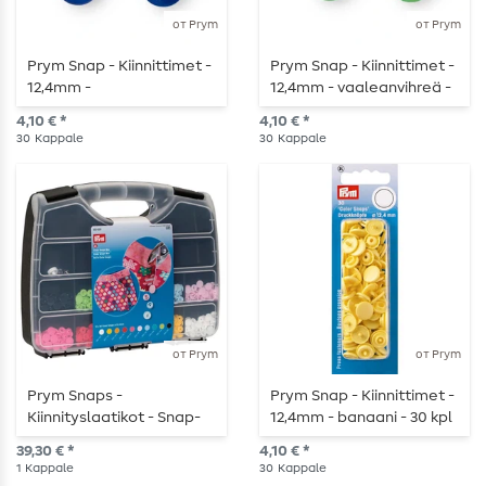
от Prym
от Prym
Prym Snap - Kiinnittimet -
Prym Snap - Kiinnittimet -
12,4mm -
12,4mm - vaaleanvihreä -
kuninkaansininen - 30 kpl
30 kpl
4,10 € *
4,10 € *
30
Kappale
30
Kappale
от Prym
от Prym
Prym Snaps -
Prym Snap - Kiinnittimet -
Kiinnityslaatikot - Snap-
12,4mm - banaani - 30 kpl
kiinnikkeet laatikko
39,30 € *
4,10 € *
1
Kappale
30
Kappale