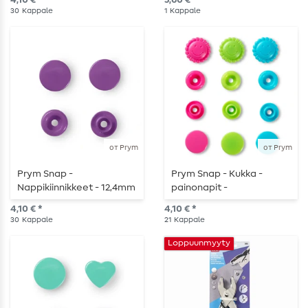
4,10 € *
5,60 € *
30
Kappale
1
Kappale
от Prym
от Prym
Prym Snap -
Prym Snap - Kukka -
Nappikiinnikkeet - 12,4mm
painonapit -
- violetti - 30 kpl
turkoosi/vihreä/vaaleanp
4,10 € *
4,10 € *
unainen - 21 kappaletta
30
Kappale
21
Kappale
Loppuunmyyty