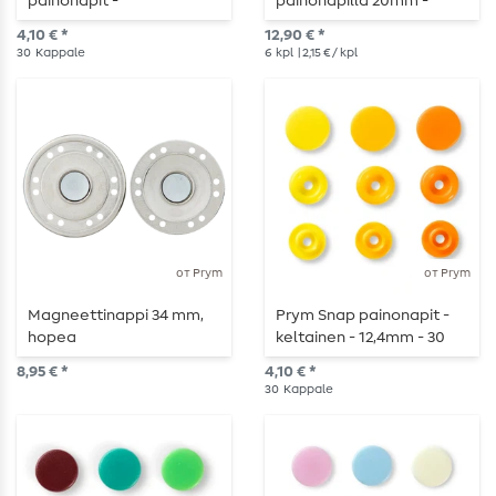
painonapit -
painonapilla 20mm -
sininen/turkoosi/muste -
Fusion - Fusion
4,10 € *
12,90 € *
30 kpl
30
Kappale
6
kpl
| 2,15 € / kpl
от Prym
от Prym
Magneettinappi 34 mm,
Prym Snap painonapit -
hopea
keltainen - 12,4mm - 30
kpl
8,95 € *
4,10 € *
30
Kappale