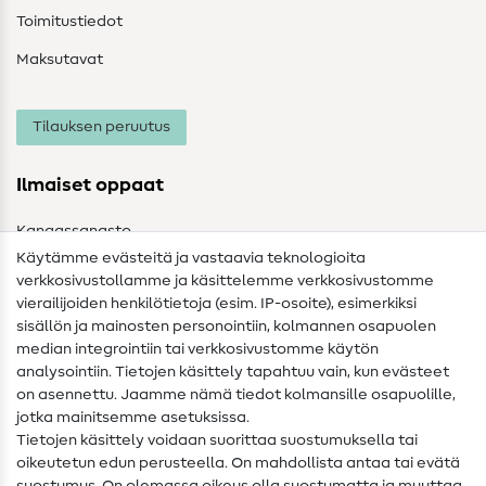
Toimitustiedot
Maksutavat
Tilauksen peruutus
Ilmaiset oppaat
Kangassanasto
Käytämme evästeitä ja vastaavia teknologioita
Ompelusanasto
verkkosivustollamme ja käsittelemme verkkosivustomme
vierailijoiden henkilötietoja (esim. IP-osoite), esimerkiksi
Ompeluohjeet
sisällön ja mainosten personointiin, kolmannen osapuolen
median integrointiin tai verkkosivustomme käytön
Apua ja yhteystiedot
analysointiin. Tietojen käsittely tapahtuu vain, kun evästeet
on asennettu. Jaamme nämä tiedot kolmansille osapuolille,
Yhteystiedot
jotka mainitsemme asetuksissa.
Tietoa omistajanvaihdoksesta
Tietojen käsittely voidaan suorittaa suostumuksella tai
oikeutetun edun perusteella. On mahdollista antaa tai evätä
FAQ