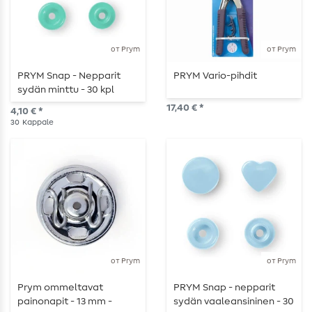
от Prym
от Prym
PRYM Snap - Nepparit
PRYM Vario-pihdit
sydän minttu - 30 kpl
17,40 € *
4,10 € *
30
Kappale
от Prym
от Prym
Prym ommeltavat
PRYM Snap - nepparit
painonapit - 13 mm -
sydän vaaleansininen - 30