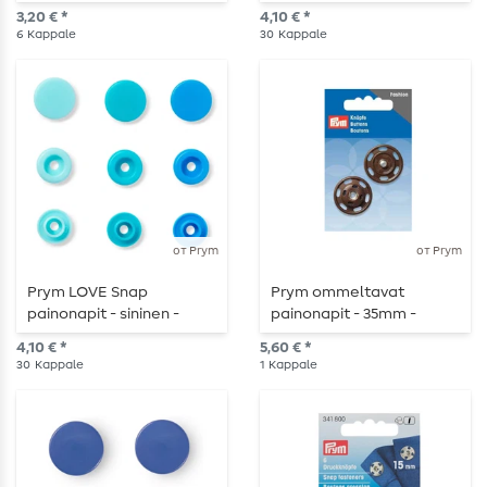
hopeanvärinen - 6 kpl
kpl
3,20 € *
4,10 € *
6
Kappale
30
Kappale
от Prym
от Prym
Prym LOVE Snap
Prym ommeltavat
painonapit - sininen -
painonapit - 35mm -
12,4mm - 30 kpl
ruskea - 1 kpl
4,10 € *
5,60 € *
30
Kappale
1
Kappale