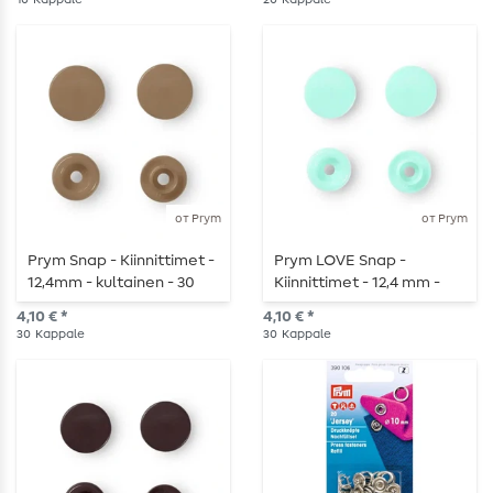
kappaletta
kpl
от Prym
от Prym
Prym Snap - Kiinnittimet -
Prym LOVE Snap -
12,4mm - kultainen - 30
Kiinnittimet - 12,4 mm -
kpl
mintunvärinen - 30 kpl
4,10 € *
4,10 € *
30
Kappale
30
Kappale