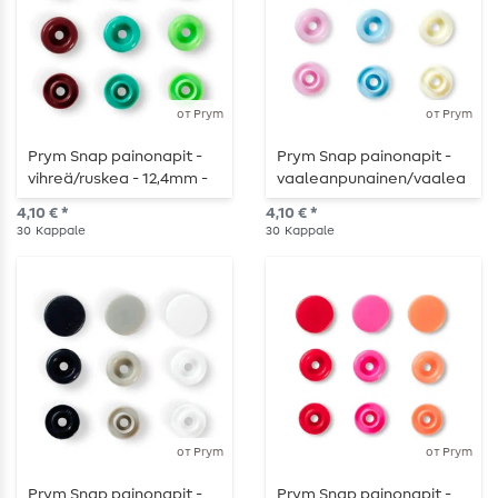
от Prym
от Prym
Prym Snap painonapit -
Prym Snap painonapit -
vihreä/ruskea - 12,4mm -
vaaleanpunainen/vaalea
30 kpl
nsininen/helmiäinen -
4,10 € *
4,10 € *
12,4mm - 30 kappaletta
30
Kappale
30
Kappale
от Prym
от Prym
Prym Snap painonapit -
Prym Snap painonapit -