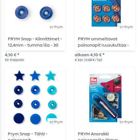
от Prym
от Prym
PRYM Snap - Kiinnittimet -
PRYM ommeltavat
12,4mm - tumma lila - 30
painonapit ruusukultaa -
kpl
eri kokoja
4,10 € *
alkaen 4,10 € *
30
Kappale
6
kpl
| 0,68 € / kpl
от Prym
от Prym
Prym Snap - Tähti -
PRYM Anorakki