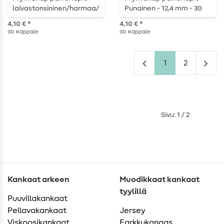
laivastonsininen/harmaa/
Punainen - 12,4 mm - 30
valkoinen - 12,4mm - 30
kpl
4,10 € *
4,10 € *
kpl
30
Kappale
30
Kappale
1
2
Sivu: 1 / 2
Kankaat arkeen
Muodikkaat kankaat
tyylillä
Puuvillakankaat
Pellavakankaat
Jersey
Viskoosikankaat
Farkkukangas