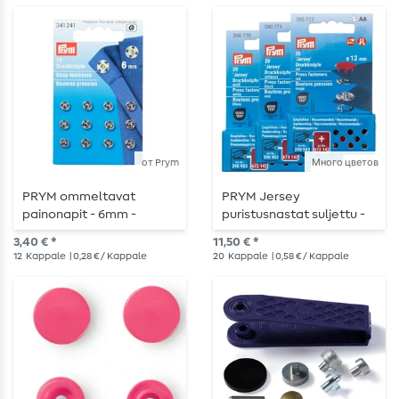
от Prym
Много цветов
PRYM ommeltavat
PRYM Jersey
painonapit - 6mm -
puristusnastat suljettu -
hopea - 12 kpl
12mm - 20 kpl
3,40 € *
11,50 € *
12
Kappale
| 0,28 € / Kappale
20
Kappale
| 0,58 € / Kappale