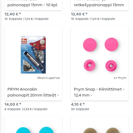
painonappi 15mm - 10 kpl
retkeilypainonappi 15mm
12,40 € *
12,40 € *
10
Kappale
| 1,24 € / Kappale
10
Kappale
| 1,24 € / Kappale
Много цветов
от Prym
PRYM Anorakin
Prym Snap - Kiinnittimet -
painonapit 20mm litteät -
12,4 mm -
6 kpl
vaaleanpunainen - 30 kpl
14,00 € *
4,10 € *
6
Kappale
| 2,33 € / Kappale
30
Kappale