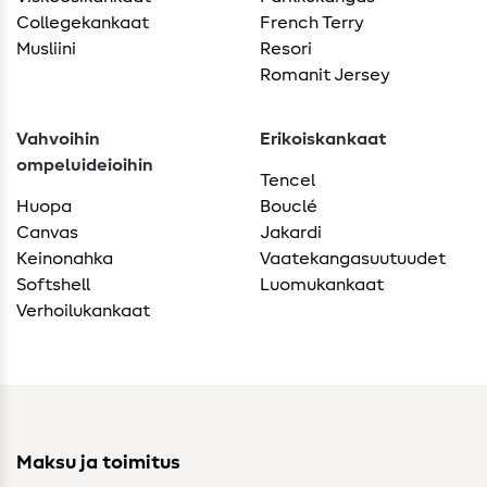
Collegekankaat
French Terry
Musliini
Resori
Romanit Jersey
Vahvoihin
Erikoiskankaat
ompeluideioihin
Tencel
Huopa
Bouclé
Canvas
Jakardi
Keinonahka
Vaatekangasuutuudet
Softshell
Luomukankaat
Verhoilukankaat
Maksu ja toimitus