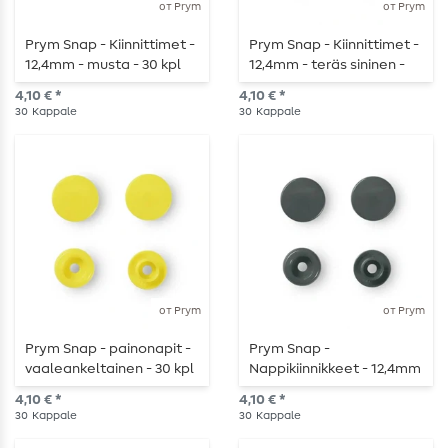
от Prym
от Prym
Prym Snap - Kiinnittimet -
Prym Snap - Kiinnittimet -
12,4mm - musta - 30 kpl
12,4mm - teräs sininen -
30 kpl
4,10 € *
4,10 € *
30
Kappale
30
Kappale
от Prym
от Prym
Prym Snap - painonapit -
Prym Snap -
vaaleankeltainen - 30 kpl
Nappikiinnikkeet - 12,4mm
- tummanharmaa - 30 kpl
4,10 € *
4,10 € *
30
Kappale
30
Kappale