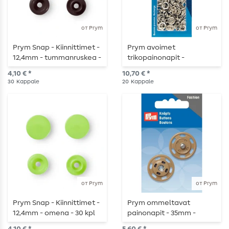
от Prym
от Prym
Prym Snap - Kiinnittimet -
Prym avoimet
12,4mm - tummanruskea -
trikopainonapit -
30 kpl
hopeanväriset - 10 mm -
4,10 € *
10,70 € *
täydennyspakkaus - 20
30
Kappale
20
Kappale
kpl
от Prym
от Prym
Prym Snap - Kiinnittimet -
Prym ommeltavat
12,4mm - omena - 30 kpl
painonapit - 35mm -
beige - 1 kpl