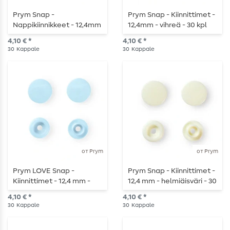
Prym Snap -
Prym Snap - Kiinnittimet -
Nappikiinnikkeet - 12,4mm
12,4mm - vihreä - 30 kpl
- lila - 30 kpl
4,10 € *
4,10 € *
30
Kappale
30
Kappale
от Prym
от Prym
Prym LOVE Snap -
Prym Snap - Kiinnittimet -
Kiinnittimet - 12,4 mm -
12,4 mm - helmiäisväri - 30
vaaleansininen - 30 kpl -
kpl
4,10 € *
4,10 € *
30 kappaletta
30
Kappale
30
Kappale