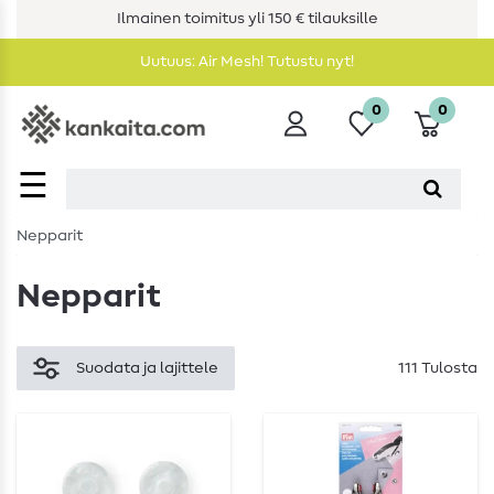
Ilmainen toimitus yli 150 € tilauksille
Uutuus: Air Mesh! Tutustu nyt!
0
0
☰
Nepparit
Nepparit
Suodata ja lajittele
111 Tulosta