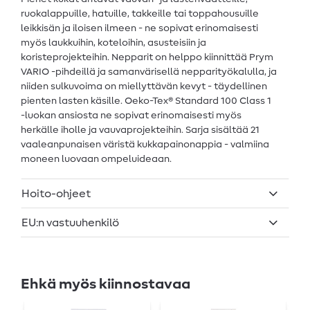
ruokalappuille, hatuille, takkeille tai toppahousuille
leikkisän ja iloisen ilmeen - ne sopivat erinomaisesti
myös laukkuihin, koteloihin, asusteisiin ja
koristeprojekteihin. Nepparit on helppo kiinnittää Prym
VARIO -pihdeillä ja samanvärisellä nepparityökalulla, ja
niiden sulkuvoima on miellyttävän kevyt - täydellinen
pienten lasten käsille. Oeko-Tex® Standard 100 Class 1
-luokan ansiosta ne sopivat erinomaisesti myös
herkälle iholle ja vauvaprojekteihin. Sarja sisältää 21
vaaleanpunaisen väristä kukkapainonappia - valmiina
moneen luovaan ompeluideaan.
Hoito-ohjeet
EU:n vastuuhenkilö
Ehkä myös kiinnostavaa