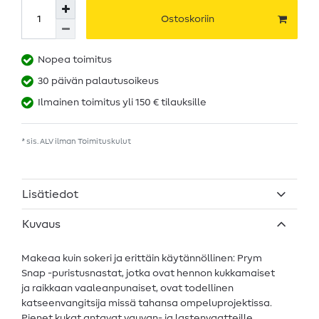
Ostoskoriin
Nopea toimitus
30 päivän palautusoikeus
Ilmainen toimitus yli 150 € tilauksille
* sis. ALV ilman
Toimituskulut
Lisätiedot
Kuvaus
Makeaa kuin sokeri ja erittäin käytännöllinen: Prym
Snap -puristusnastat, jotka ovat hennon kukkamaiset
ja raikkaan vaaleanpunaiset, ovat todellinen
katseenvangitsija missä tahansa ompeluprojektissa.
Pienet kukat antavat vauvan- ja lastenvaatteille,