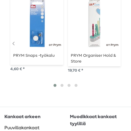
от Prym
от Prym
PRYM Snaps -työkalu
PRYM Organiser Hold &
P
Store
j
3
4,60 € *
19,70 € *
4,1
30
Kankaat arkeen
Muodikkaat kankaat
tyylillä
Puuvillakankaat