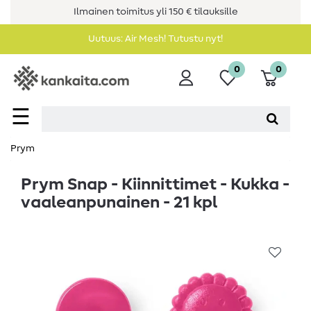
Ilmainen toimitus yli 150 € tilauksille
Uutuus: Air Mesh! Tutustu nyt!
0
0
☰
Prym
Prym Snap - Kiinnittimet - Kukka -
vaaleanpunainen - 21 kpl