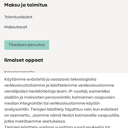
Maksu ja toimitus
Toimitustiedot
Maksutavat
Tilauksen peruutus
Ilmaiset oppaat
Kangassanasto
Käytämme evästeitä ja vastaavia teknologioita
Ompelusanasto
verkkosivustollamme ja käsittelemme verkkosivustomme
vierailijoiden henkilötietoja (esim. IP-osoite), esimerkiksi
Ompeluohjeet
sisällön ja mainosten personointiin, kolmannen osapuolen
Apua ja yhteystiedot
median integrointiin tai verkkosivustomme käytön
analysointiin. Tietojen käsittely tapahtuu vain, kun evästeet
on asennettu. Jaamme nämä tiedot kolmansille osapuolille,
Yhteystiedot
jotka mainitsemme asetuksissa.
Tietoa omistajanvaihdoksesta
Tietojen käsittely voidaan suorittaa suostumuksella tai