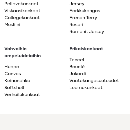
Pellavakankaat
Jersey
Viskoosikankaat
Farkkukangas
Collegekankaat
French Terry
Musliini
Resori
Romanit Jersey
Vahvoihin
Erikoiskankaat
ompeluideioihin
Tencel
Huopa
Bouclé
Canvas
Jakardi
Keinonahka
Vaatekangasuutuudet
Softshell
Luomukankaat
Verhoilukankaat