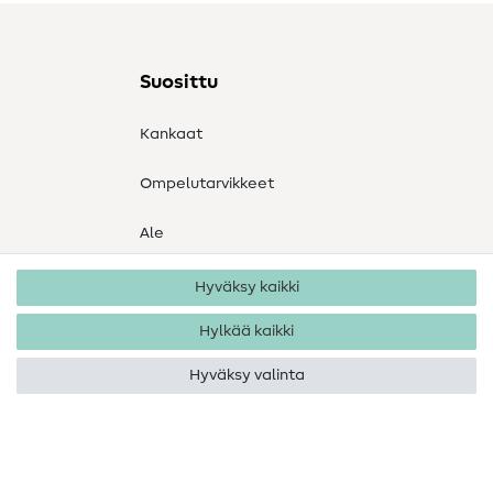
Suosittu
Kankaat
Ompelutarvikkeet
Ale
Hyväksy kaikki
Hylkää kaikki
Hyväksy valinta
Tekijänoikeus 2026 SewIY GmbH