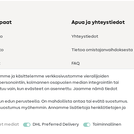
ppaat
Apua ja yhteystiedot
to
Yhteystiedot
to
Tietoa omistajanvaihdoksesta
t
FAQ
amme ja käsittelemme verkkosivustomme vierailijoiden
Peruutusoikeus
n personointiin, kolmannen osapuolen median integrointiin tai
ahtuu vain, kun evästeet on asennettu. Jaamme nämä tiedot
tun edun perusteella. On mahdollista antaa tai evätä suostumus.
 suostumus myöhemmin. Annamme lisätietoja henkilötietojen ja
et mediat
DHL Preferred Delivery
Toiminnallinen