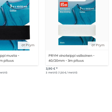
от Prym
от Prym
ppi musta -
PRYM vinoteippi valkoinen -
m pituus
40/20mm - 3m pituus
3,90 € *
 metriä
3
metriä
| 1,30 € / metriä