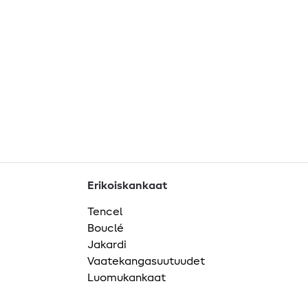
Erikoiskankaat
Tencel
Bouclé
Jakardi
Vaatekangasuutuudet
Luomukankaat