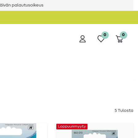
äivän palautusoikeus
0
0
5 Tulosta
Loppuunmyyty