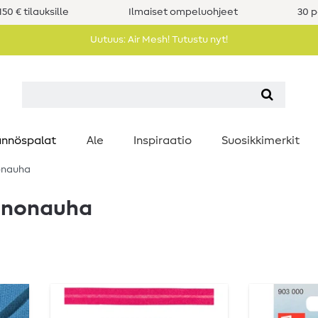
50 € tilauksille
Ilmaiset ompeluohjeet
30 p
Uutuus: Air Mesh! Tutustu nyt!
nnöspalat
Ale
Inspiraatio
Suosikkimerkit
nonauha
vinonauha