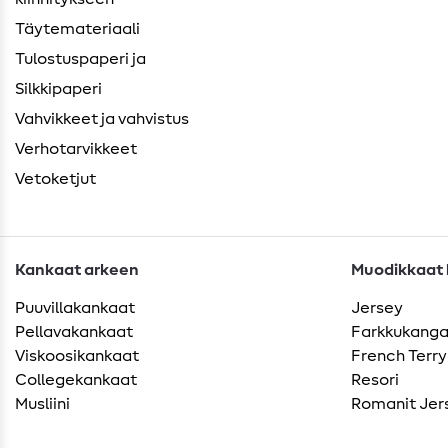
Täytemateriaali
Tulostuspaperi ja
Silkkipaperi
Vahvikkeet ja vahvistus
Verhotarvikkeet
Vetoketjut
Kankaat arkeen
Muodikkaat k
Puuvillakankaat
Jersey
Pellavakankaat
Farkkukang
Viskoosikankaat
French Terry
Collegekankaat
Resori
Musliini
Romanit Jer