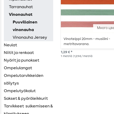
Tarranauhat
Vinonauhat
Puuvillainen
Много цв
vinonauha
Vinonauha Jersey
Vinoteippi 20mm - musliini -
metritavarana.
Neulat
1,29 € *
Niitit ja renkaat
1
metriä
| 1,29 € / metriä
Nyörit ja punokset
Ompelulangat
Ompelutarvikkeiden ​
säilytys
Ompelutyökalut
Sakset & pyöröleikkurit
Tarvikkeet ​ sulkemiseen &
kiinnitykseen