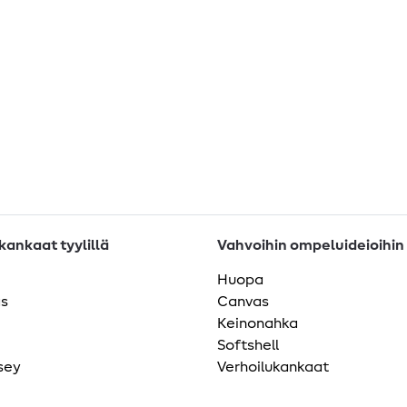
ankaat tyylillä
Vahvoihin ompeluideioihin
Huopa
as
Canvas
Keinonahka
Softshell
sey
Verhoilukankaat