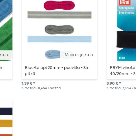
етов
Много цветов
5m
Bias-teippi 20mm - puuvilla - 3m
PRYM vinotei
pitkä
40/20mm - 3
1,39 € *
3,90 € *
3
metriä
| 0,46 € / metriä
3
metriä
| 1,30 € /