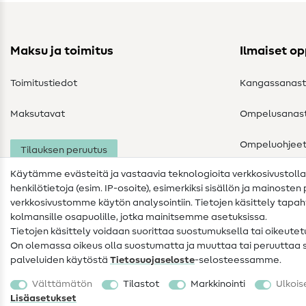
Maksu ja toimitus
Ilmaiset o
Toimitustiedot
Kangassanas
Maksutavat
Ompelusanas
Ompeluohjee
Tilauksen peruutus
Käytämme evästeitä ja vastaavia teknologioita verkkosivustoll
henkilötietoja (esim. IP-osoite), esimerkiksi sisällön ja mainoste
verkkosivustomme käytön analysointiin. Tietojen käsittely tap
kolmansille osapuolille, jotka mainitsemme asetuksissa.
Tietojen käsittely voidaan suorittaa suostumuksella tai oikeute
On olemassa oikeus olla suostumatta ja muuttaa tai peruuttaa
palveluiden käytöstä
Tietosuojaseloste
-selosteessamme.
Yhteystiedot
Tietosuoja
Käyttöehdot
Välttämätön
Tilastot
Markkinointi
Ulkois
Peruutusoikeus
Lisäasetukset