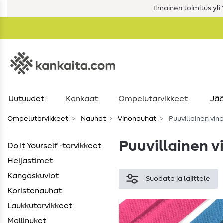
Ilmainen toimitus yli 1
Uutuudet
Kankaat
Ompelutarvikkeet
Jää
Ompelutarvikkeet
Nauhat
Vinonauhat
Puuvillainen vi
Puuvillainen 
Do It Yourself -tarvikkeet
Heijastimet
Kangaskuviot
Suodata ja lajittele
Koristenauhat
Laukkutarvikkeet
Mallinuket