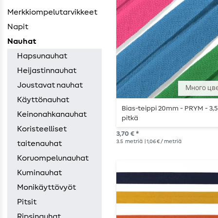
Merkkiompelutarvikkeet
Napit
Nauhat
Hapsunauhat
Heijastinnauhat
Joustavat nauhat
Много цв
Käyttönauhat
Bias-teippi 20mm - PRYM - 3,
Keinonahkanauhat
pitkä
Koristeelliset
3,70 € *
3.5
metriä
| 1,06 € / metriä
taitenauhat
Koruompelunauhat
Kuminauhat
Monikäyttövyöt
Pitsit
Ripsinauhat