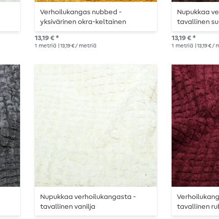
Verhoilukangas nubbed -
Nupukkaa ve
yksivärinen okra-keltainen
tavallinen s
13,19 € *
13,19 € *
1
metriä
| 13,19 € / metriä
1
metriä
| 13,19 € /
Nupukkaa verhoilukangasta -
Verhoilukan
tavallinen vanilja
tavallinen r
kangas