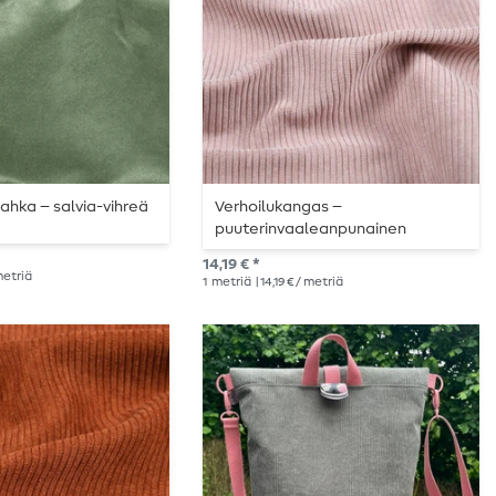
ahka – salvia-vihreä
Verhoilukangas –
puuterinvaaleanpunainen
corduroy
14,19 € *
 metriä
1
metriä
| 14,19 € / metriä