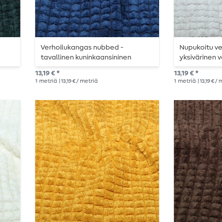
Verhoilukangas nubbed -
Nupukoitu ve
tavallinen kuninkaansininen
yksivärinen
kangas
13,19 € *
13,19 € *
1
metriä
| 13,19 € / metriä
1
metriä
| 13,19 € /