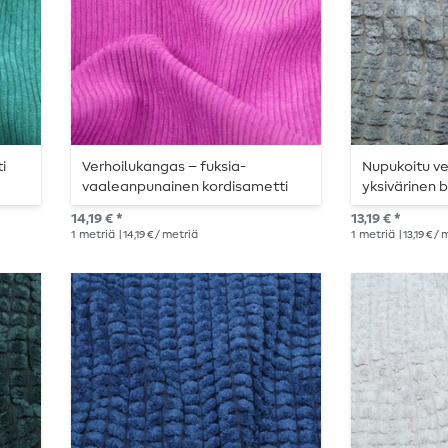
i
Verhoilukangas – fuksia-
Nupukoitu ve
vaaleanpunainen kordisametti
yksivärinen
14,19 € *
13,19 € *
1
metriä
| 14,19 € / metriä
1
metriä
| 13,19 € /