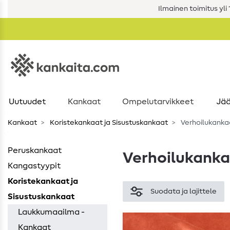
Ilmainen toimitus yli 1
Uutuudet
Kankaat
Ompelutarvikkeet
Jää
Kankaat
Koristekankaat ja Sisustuskankaat
Verhoilukanka
Peruskankaat
Verhoilukank
Kangastyypit
Koristekankaat ja
Suodata ja lajittele
Sisustuskankaat
Laukkumaailma -
Kankaat