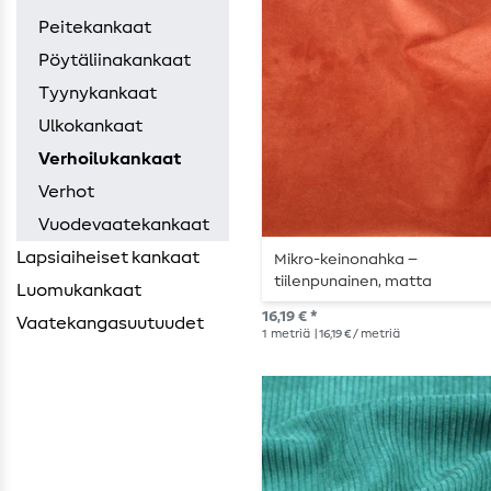
Peitekankaat
Pöytäliinakankaat
Tyynykankaat
Ulkokankaat
Verhoilukankaat
Verhot
Vuodevaatekankaat
Lapsiaiheiset kankaat
Mikro-keinonahka –
tiilenpunainen, matta
Luomukankaat
16,19 € *
Vaatekangasuutuudet
1
metriä
| 16,19 € / metriä