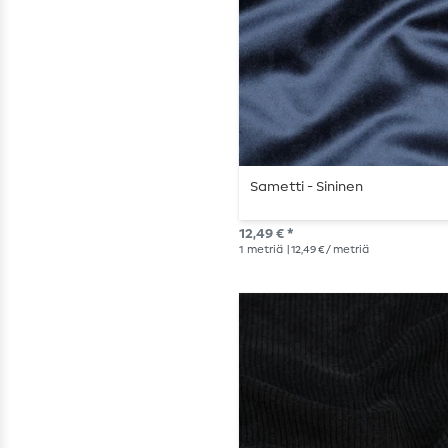
Sametti - Sininen
12,49 € *
1
metriä
| 12,49 € / metriä