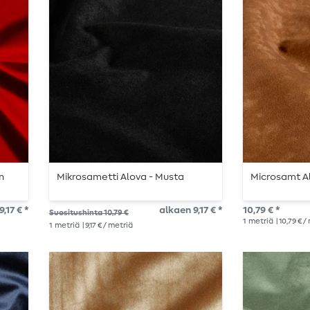
n
Mikrosametti Alova - Musta
Microsamt Alo
9,17 € *
alkaen 9,17 € *
10,79 € *
Suositushinta 10,79 €
1
metriä
| 10,79 € 
1
metriä
| 9,17 € / metriä