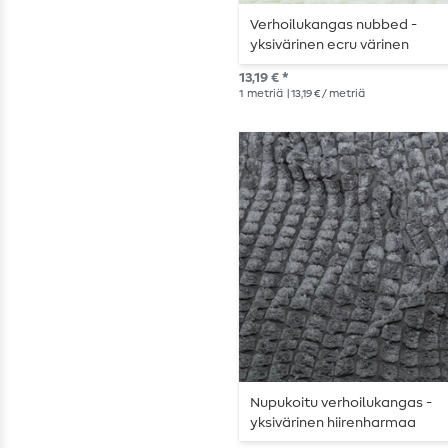
Verhoilukangas nubbed -
yksivärinen ecru värinen
13,19 € *
1
metriä
| 13,19 € / metriä
Nupukoitu verhoilukangas -
yksivärinen hiirenharmaa