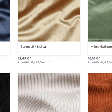
Sametti - Kulta
Mikro-keinon
12,49 € *
16,19 € *
1
metriä
| 12,49 € / metriä
1
metriä
| 16,19 € /