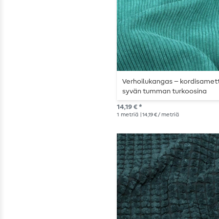
Verhoilukangas – kordisamett
syvän tumman turkoosina
14,19 € *
1
metriä
| 14,19 € / metriä