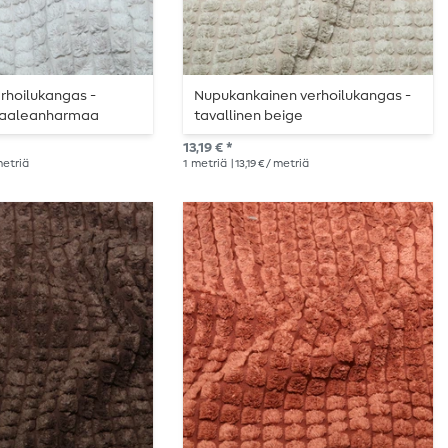
rhoilukangas -
Nupukankainen verhoilukangas -
 vaaleanharmaa
tavallinen beige
13,19 € *
 metriä
1
metriä
| 13,19 € / metriä