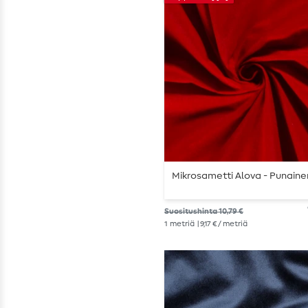
Mikrosametti Alova - Punaine
Suositushinta 10,79 €
1
metriä
| 9,17 € / metriä