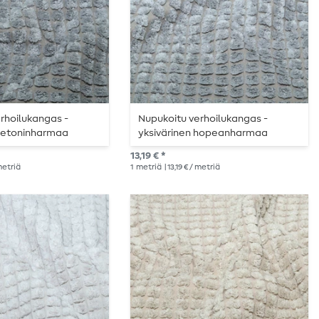
rhoilukangas -
Nupukoitu verhoilukangas -
 betoninharmaa
yksivärinen hopeanharmaa
13,19 € *
 metriä
1
metriä
| 13,19 € / metriä