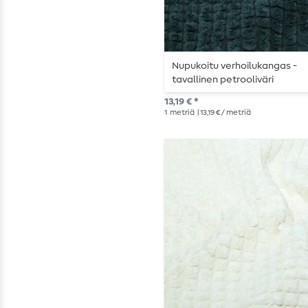
Nupukoitu verhoilukangas -
tavallinen petrooliväri
13,19 € *
1
metriä
| 13,19 € / metriä