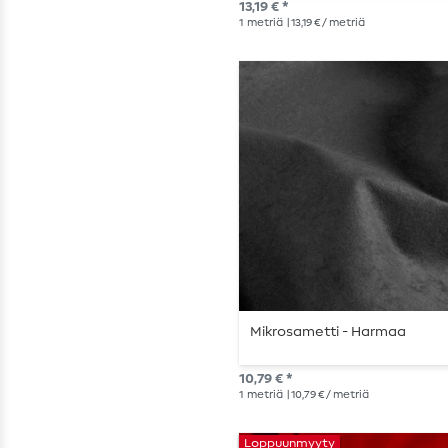
13,19 € *
1
metriä
| 13,19 € / metriä
Mikrosametti - Harmaa
10,79 € *
1
metriä
| 10,79 € / metriä
Loppuunmyyty