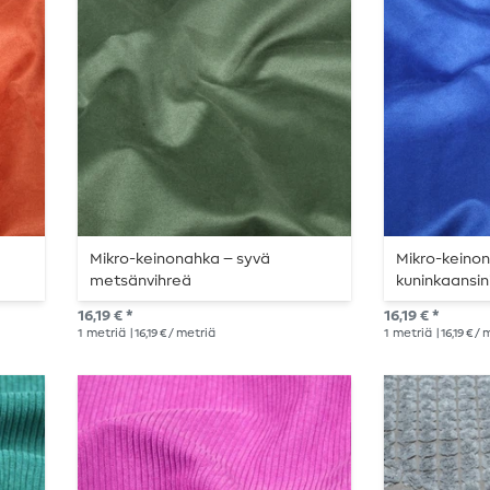
Mikro-keinonahka – syvä
Mikro-keino
metsänvihreä
kuninkaansin
16,19 € *
16,19 € *
1
metriä
| 16,19 € / metriä
1
metriä
| 16,19 € /