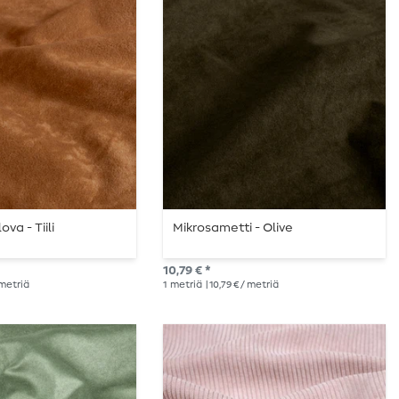
va - Tiili
Mikrosametti - Olive
10,79 € *
/ metriä
1
metriä
| 10,79 € / metriä