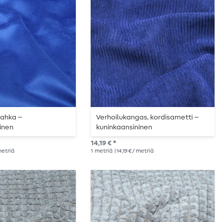
nahka –
Verhoilukangas, kordisametti –
inen
kuninkaansininen
14,19 € *
 metriä
1
metriä
| 14,19 € / metriä