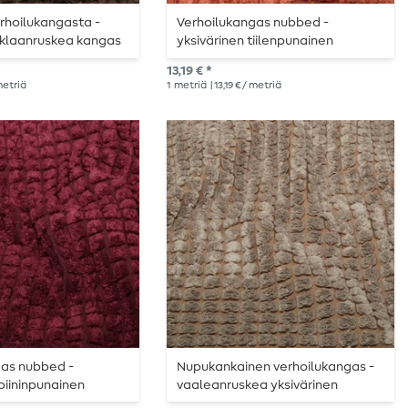
rhoilukangasta -
Verhoilukangas nubbed -
uklaanruskea kangas
yksivärinen tiilenpunainen
13,19 € *
 metriä
1
metriä
| 13,19 € / metriä
gas nubbed -
Nupukankainen verhoilukangas -
ubiininpunainen
vaaleanruskea yksivärinen
kangas