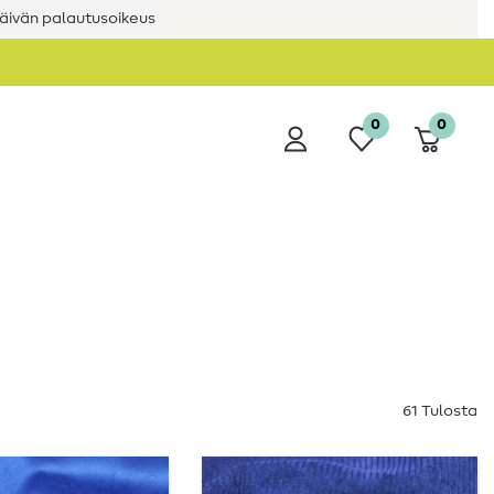
äivän palautusoikeus
0
0
61 Tulosta