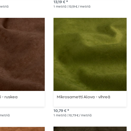
13,19 € *
 metriä
1
metriä
| 13,19 € / metriä
 - ruskea
Mikrosametti Alova - vihreä
10,79 € *
/ metriä
1
metriä
| 10,79 € / metriä