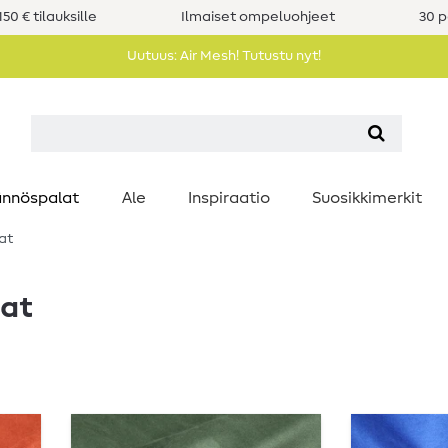
50 € tilauksille
Ilmaiset ompeluohjeet
30 p
Uutuus: Air Mesh! Tutustu nyt!
nnöspalat
Ale
Inspiraatio
Suosikkimerkit
at
aat