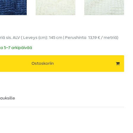
riä
sis. ALV
( Leveys (cm): 145 cm | Perushinta
13,19 € / metriä
)
ka 5–7 arkipäivää
Ostoskoriin
lauksille