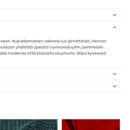
eseen. Nupukkamainen rakenne luo jännittävän, hieman
e voidaan yhdistää upeasti luonnonsävyihin, pehmeisiin
 sekä modernia että klassista sisustusta. Olipa kyseessä