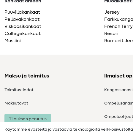
Kankaat arkeen
Muodikkaat k
Puuvillakankaat
Jersey
Pellavakankaat
Farkkukang
Viskoosikankaat
French Terry
Collegekankaat
Resori
Musliini
Romanit Jer
Maksu ja toimitus
Ilmaiset o
Toimitustiedot
Kangassanas
Maksutavat
Ompelusanas
Ompeluohjee
Tilauksen peruutus
Käytämme evästeitä ja vastaavia teknologioita verkkosivustoll