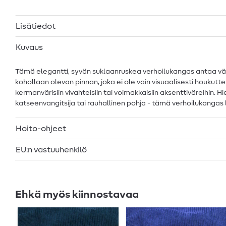
Lisätiedot
Kuvaus
Tämä elegantti, syvän suklaanruskea verhoilukangas antaa v
kohollaan olevan pinnan, joka ei ole vain visuaalisesti houkut
kermanvärisiin vivahteisiin tai voimakkaisiin aksenttiväreihin.
katseenvangitsija tai rauhallinen pohja - tämä verhoilukangas l
Hoito-ohjeet
EU:n vastuuhenkilö
Ehkä myös kiinnostavaa