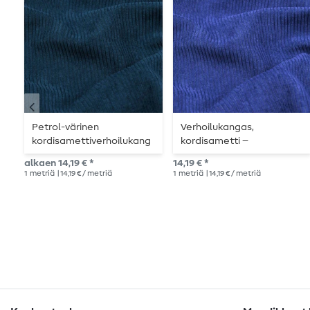
Petrol-värinen
Verhoilukangas,
kordisamettiverhoilukang
kordisametti –
as
kuninkaansininen
alkaen 14,19 € *
14,19 € *
1
metriä
| 14,19 € / metriä
1
metriä
| 14,19 € / metriä