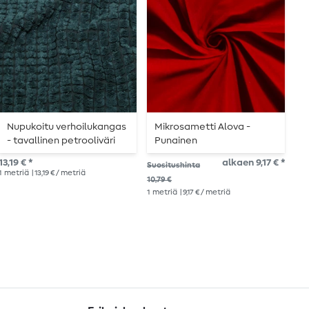
Nupukoitu verhoilukangas
Mikrosametti Alova -
T
- tavallinen petrooliväri
Punainen
s
13,19 € *
alkaen 9,17 € *
16,
Suositushinta
1
metriä
| 13,19 € / metriä
1
me
10,79 €
1
metriä
| 9,17 € / metriä