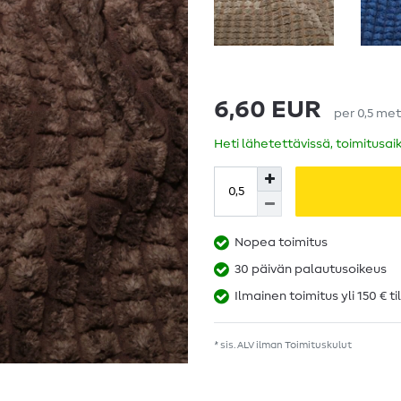
6,60 EUR
per
0,5
met
Heti lähetettävissä, toimitusai
Nopea toimitus
30 päivän palautusoikeus
Ilmainen toimitus yli 150 € ti
* sis. ALV ilman
Toimituskulut