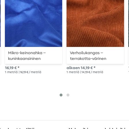
Mikro-keinonahka –
Verhoilukangas –
kuninkaansininen
terrakotta-värinen
vakosametti
16,19 € *
alkaen 14,19 € *
1
metriä
| 16,19 € / metriä
1
metriä
| 14,19 € / metriä