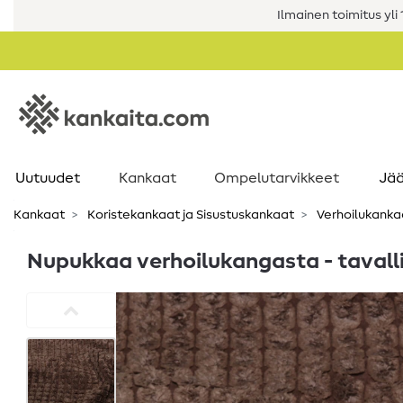
Ilmainen toimitus yli 1
Uutuudet
Kankaat
Ompelutarvikkeet
Jää
Kankaat
Koristekankaat ja Sisustuskankaat
Verhoilukanka
Nupukkaa verhoilukangasta - tavall