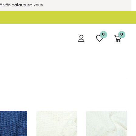
äivän palautusoikeus
0
0