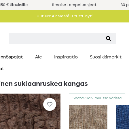
50 € tilauksille
Ilmaiset ompeluohjeet
30 p
Uutuus: Air Mesh! Tutustu nyt!
nnöspalat
Ale
Inspiraatio
Suosikkimerkit
at
inen suklaanruskea kangas
Saatavilla 9 muussa värissä