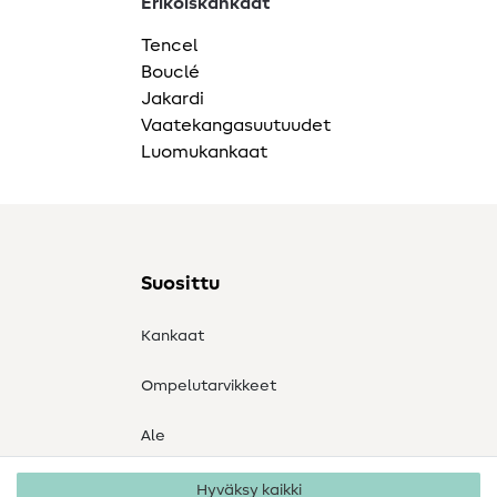
Erikoiskankaat
Tencel
Bouclé
Jakardi
Vaatekangasuutuudet
Luomukankaat
Suosittu
Kankaat
Ompelutarvikkeet
Ale
Hyväksy kaikki