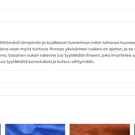
älittömästi lämpimän ja kodikkaan tunnelman mihin tahansa huone
televa vaan myös tuntuva. Runsas yksivärinen ruskea on ajaton, ja s
 Hieno, tasainen nukan rakenne luo tyylikkään ilmeen, joka imartelee
uo tyylikkäitä korostuksia ja kutsuu viihtymään.