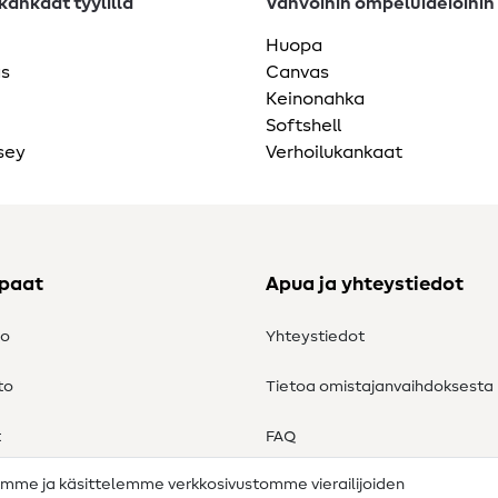
ankaat tyylillä
Vahvoihin ompeluideioihin
Huopa
as
Canvas
Keinonahka
Softshell
sey
Verhoilukankaat
ppaat
Apua ja yhteystiedot
to
Yhteystiedot
to
Tietoa omistajanvaihdoksesta
t
FAQ
amme ja käsittelemme verkkosivustomme vierailijoiden
Peruutusoikeus