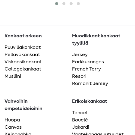
Kankaat arkeen
Muodikkaat kankaat
tyylillä
Puuvillakankaat
Pellavakankaat
Jersey
Viskoosikankaat
Farkkukangas
Collegekankaat
French Terry
Musliini
Resori
Romanit Jersey
Vahvoihin
Erikoiskankaat
ompeluideioihin
Tencel
Huopa
Bouclé
Canvas
Jakardi
Keinonahka
Vaatekangasuutuudet