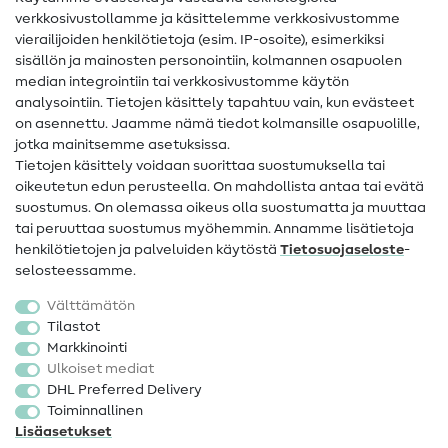
Ompelusanasto
verkkosivustollamme ja käsittelemme verkkosivustomme
vierailijoiden henkilötietoja (esim. IP-osoite), esimerkiksi
Ompeluohjeet
sisällön ja mainosten personointiin, kolmannen osapuolen
median integrointiin tai verkkosivustomme käytön
Apua ja yhteystiedot
analysointiin. Tietojen käsittely tapahtuu vain, kun evästeet
on asennettu. Jaamme nämä tiedot kolmansille osapuolille,
Yhteystiedot
jotka mainitsemme asetuksissa.
Tietoa omistajanvaihdoksesta
Tietojen käsittely voidaan suorittaa suostumuksella tai
oikeutetun edun perusteella. On mahdollista antaa tai evätä
FAQ
suostumus. On olemassa oikeus olla suostumatta ja muuttaa
tai peruuttaa suostumus myöhemmin. Annamme lisätietoja
Peruutusoikeus
henkilötietojen ja palveluiden käytöstä
Tietosuojaseloste
-
Suosittu
selosteessamme.
Välttämätön
Kankaat
Tilastot
Markkinointi
Ompelutarvikkeet
Ulkoiset mediat
Ale
DHL Preferred Delivery
Toiminnallinen
Lisäasetukset