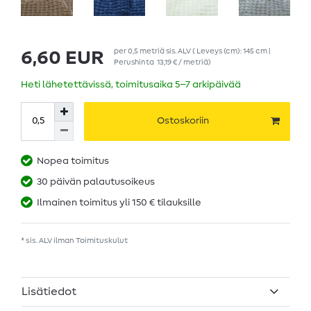
per
0,5
metriä
sis. ALV
( Leveys (cm): 145 cm |
6,60 EUR
Perushinta
13,19 € / metriä
)
Heti lähetettävissä, toimitusaika 5–7 arkipäivää
Ostoskoriin
Nopea toimitus
30 päivän palautusoikeus
Ilmainen toimitus yli 150 € tilauksille
* sis. ALV ilman
Toimituskulut
Lisätiedot