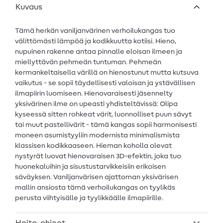
Kuvaus
Tämä herkän vaniljanvärinen verhoilukangas tuo
välittömästi lämpöä ja kodikkuutta kotiisi. Hieno,
nupuinen rakenne antaa pinnalle eloisan ilmeen ja
miellyttävän pehmeän tuntuman. Pehmeän
kermankeltaisella värillä on hienostunut mutta kutsuva
vaikutus - se sopii täydellisesti valoisan ja ystävällisen
ilmapiirin luomiseen. Hienovaraisesti jäsennelty
yksivärinen ilme on upeasti yhdisteltävissä: Olipa
kyseessä sitten rohkeat värit, luonnolliset puun sävyt
tai muut pastellivärit - tämä kangas sopii harmonisesti
moneen asumistyyliin modernista minimalismista
klassisen kodikkaaseen. Hieman koholla olevat
nystyrät luovat hienovaraisen 3D-efektin, joka tuo
huonekaluihin ja sisustustarvikkeisiin erikoisen
säväyksen. Vaniljanvärisen ajattoman yksivärisen
mallin ansiosta tämä verhoilukangas on tyylikäs
perusta viihtyisälle ja tyylikkäälle ilmapiirille.