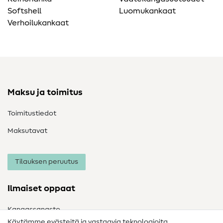
Softshell
Luomukankaat
Verhoilukankaat
Maksu ja toimitus
Toimitustiedot
Maksutavat
Tilauksen peruutus
Ilmaiset oppaat
Kangassanasto
Käytämme evästeitä ja vastaavia teknologioita