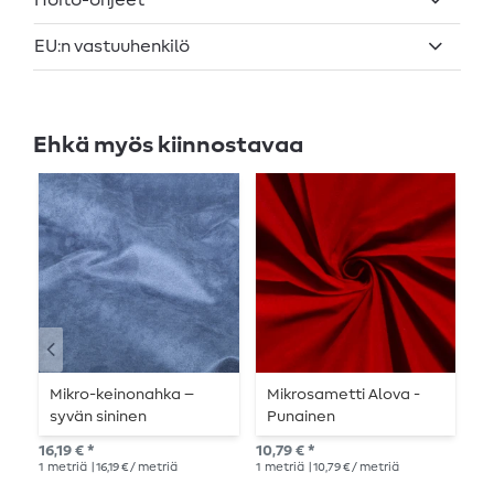
Hoito-ohjeet
EU:n vastuuhenkilö
Ehkä myös kiinnostavaa
Mikro-keinonahka –
Mikrosametti Alova -
M
syvän sininen
Punainen
m
16,19 € *
10,79 € *
16,
1
metriä
| 16,19 € / metriä
1
metriä
| 10,79 € / metriä
1
me