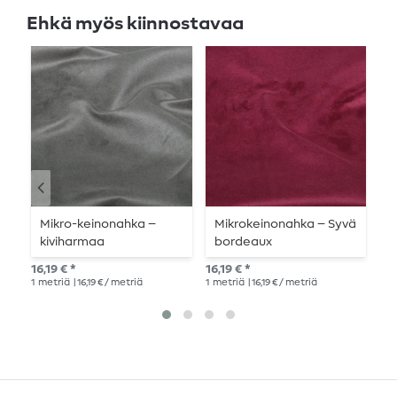
Ehkä myös kiinnostavaa
Mikro-keinonahka –
Mikrokeinonahka – Syvä
C
kiviharmaa
bordeaux
s
–
16,19 € *
16,19 € *
14,
1
metriä
| 16,19 € / metriä
1
metriä
| 16,19 € / metriä
1
me