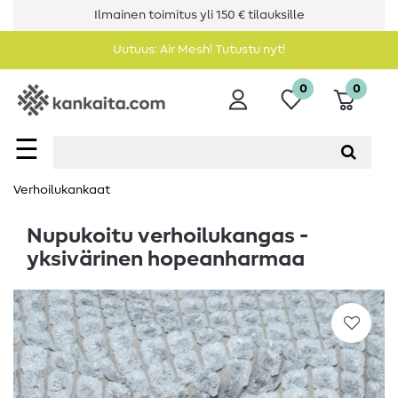
Ilmainen toimitus yli 150 € tilauksille
Uutuus: Air Mesh! Tutustu nyt!
0
0
☰
Verhoilukankaat
Nupukoitu verhoilukangas -
yksivärinen hopeanharmaa