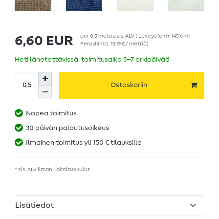
per
0,5
metriä
sis. ALV
( Leveys (cm): 145 cm |
6,60 EUR
Perushinta
13,19 € / metriä
)
Heti lähetettävissä, toimitusaika 5–7 arkipäivää
Ostoskoriin
Nopea toimitus
30 päivän palautusoikeus
Ilmainen toimitus yli 150 € tilauksille
* sis. ALV ilman
Toimituskulut
Lisätiedot