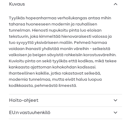
Kuvaus
Tyylikäs hopeanharmaa verhoilukangas antaa mihin
tahansa huoneeseen modernin ja rauhallisen
tunnelman. Hienosti nupukoitu pinta luo eloisan
tekstuurin, joka kimmeltää hienovaraisesti valossa ja
tuo syvyyttä yksiväriseen malliin. Pehmeä harmaa
voidaan ihanasti yhdistää moniin väreihin - selkeistä
valkoisen ja beigen sävyistä rohkeisiin korostusväreihin.
Kuvioitu pinta on sekä tyylikäs että kodikas, mikä tekee
kankaasta ajattoman kohokohdan kodissasi.
Ihanteellinen kaikille, jotka rakastavat selkeää,
modernia tunnelmaa, mutta eivät halua luopua
kodikkaasta, pehmeästä ilmeestä.
Hoito-ohjeet
EU:n vastuuhenkilö