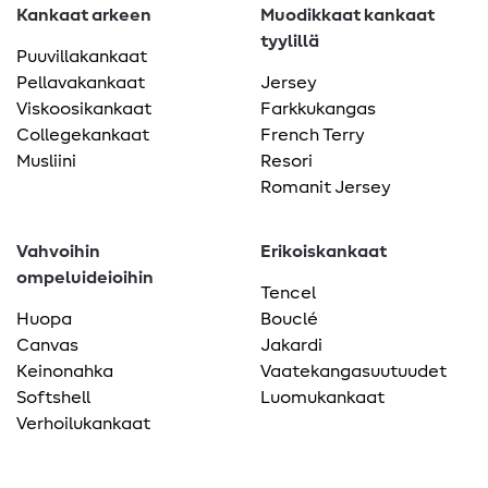
Kankaat arkeen
Muodikkaat kankaat
tyylillä
Puuvillakankaat
Pellavakankaat
Jersey
Viskoosikankaat
Farkkukangas
Collegekankaat
French Terry
Musliini
Resori
Romanit Jersey
Vahvoihin
Erikoiskankaat
ompeluideioihin
Tencel
Huopa
Bouclé
Canvas
Jakardi
Keinonahka
Vaatekangasuutuudet
Softshell
Luomukankaat
Verhoilukankaat