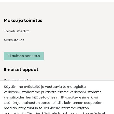
Maksu ja toimitus
Toimitustiedot
Maksutavat
Tilauksen peruutus
Ilmaiset oppaat
Kangassanasto
Käytämme evästeitä ja vastaavia teknologioita
Ompelusanasto
verkkosivustollamme ja käsittelemme verkkosivustomme
vierailijoiden henkilötietoja (esim. IP-osoite), esimerkiksi
Ompeluohjeet
sisällön ja mainosten personointiin, kolmannen osapuolen
median integrointiin tai verkkosivustomme käytön
Apua ja yhteystiedot
analysointiin. Tietojen käsittely tapahtuu vain, kun evästeet