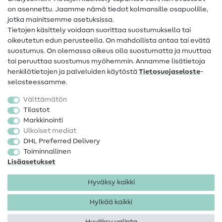
on asennettu. Jaamme nämä tiedot kolmansille osapuolille,
Yhteystiedot
jotka mainitsemme asetuksissa.
Tietoa omistajanvaihdoksesta
Tietojen käsittely voidaan suorittaa suostumuksella tai
oikeutetun edun perusteella. On mahdollista antaa tai evätä
FAQ
suostumus. On olemassa oikeus olla suostumatta ja muuttaa
tai peruuttaa suostumus myöhemmin. Annamme lisätietoja
Peruutusoikeus
henkilötietojen ja palveluiden käytöstä
Tietosuojaseloste
-
Suosittu
selosteessamme.
Välttämätön
Kankaat
Tilastot
Markkinointi
Ompelutarvikkeet
Ulkoiset mediat
Ale
DHL Preferred Delivery
Toiminnallinen
Lisäasetukset
Hyväksy kaikki
Hylkää kaikki
Yhteystiedot
Tietosuoja
Käyttöehdot
Peruutusoikeus