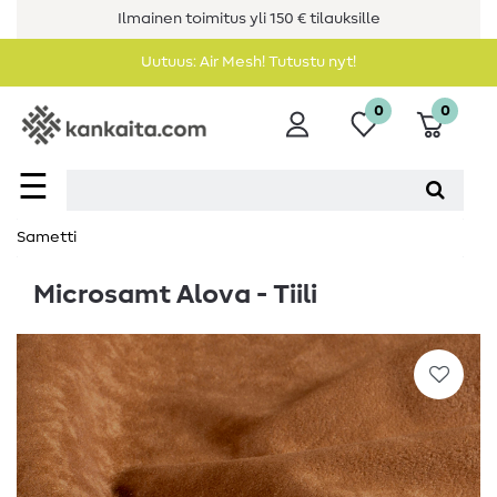
Ilmainen toimitus yli 150 € tilauksille
Uutuus: Air Mesh! Tutustu nyt!
0
0
☰
Sametti
Microsamt Alova - Tiili