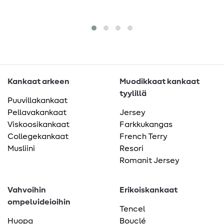
Kankaat arkeen
Muodikkaat kankaat
tyylillä
Puuvillakankaat
Pellavakankaat
Jersey
Viskoosikankaat
Farkkukangas
Collegekankaat
French Terry
Musliini
Resori
Romanit Jersey
Vahvoihin
Erikoiskankaat
ompeluideioihin
Tencel
Huopa
Bouclé