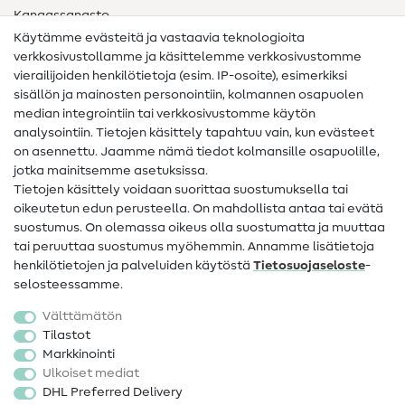
Kangassanasto
Käytämme evästeitä ja vastaavia teknologioita
Ompelusanasto
verkkosivustollamme ja käsittelemme verkkosivustomme
vierailijoiden henkilötietoja (esim. IP-osoite), esimerkiksi
Ompeluohjeet
sisällön ja mainosten personointiin, kolmannen osapuolen
median integrointiin tai verkkosivustomme käytön
Apua ja yhteystiedot
analysointiin. Tietojen käsittely tapahtuu vain, kun evästeet
on asennettu. Jaamme nämä tiedot kolmansille osapuolille,
Yhteystiedot
jotka mainitsemme asetuksissa.
Tietoa omistajanvaihdoksesta
Tietojen käsittely voidaan suorittaa suostumuksella tai
oikeutetun edun perusteella. On mahdollista antaa tai evätä
FAQ
suostumus. On olemassa oikeus olla suostumatta ja muuttaa
tai peruuttaa suostumus myöhemmin. Annamme lisätietoja
Peruutusoikeus
henkilötietojen ja palveluiden käytöstä
Tietosuojaseloste
-
Suosittu
selosteessamme.
Välttämätön
Kankaat
Tilastot
Markkinointi
Ompelutarvikkeet
Ulkoiset mediat
Ale
DHL Preferred Delivery