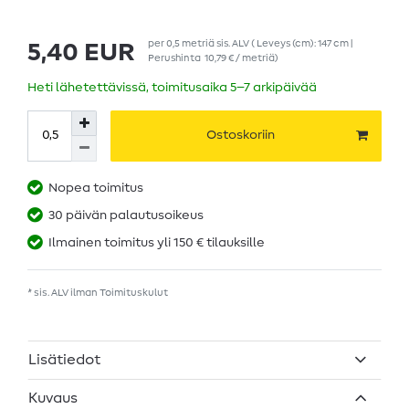
per
0,5
metriä
sis. ALV
( Leveys (cm): 147 cm |
5,40 EUR
Perushinta
10,79 € / metriä
)
Heti lähetettävissä, toimitusaika 5–7 arkipäivää
Ostoskoriin
Nopea toimitus
30 päivän palautusoikeus
Ilmainen toimitus yli 150 € tilauksille
* sis. ALV ilman
Toimituskulut
Lisätiedot
Kuvaus