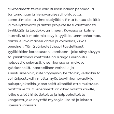
Mikrosametti tekee vaikutuksen ihanan pehmeällä
tuntumallaan ja hienovaraisesti hohtavalla,
samettimaisella viimeistelyllään. Pinta tuntuu sileältä
ja miellyttävältä ja antaa projekteillesi välittömästi
tyylikkään ja laadukkaan ilmeen. Kuvassa on kolme
intensiivistä, modernia sävyä: tyylikäs tummanharmaa,
raikas, elinvoimainen vihreä ja voimakas, kirkas
punainen. Tämä väripaletti sopii täydellisesti
tyylikkäiden korostusten luomiseen - joko sävy sävyyn
tai jännittävinä kontrasteina. Kangas verhoutuu
helposti ja sujuvasti, ja sen kanssa on mukava
työskennellä. Ihanteellinen verhoilu- ja
sisustusideoihin, kuten tyynyihin, heittoihin, verhoihin tai
seinäripustuksiin, mutta myös luoviin karnevaali- ja
pukuprojekteihin, joissa sekä ulkonäkö että mukavuus
ovat tärkeitä. Mikrosametti on oikea valinta kaikille,
jotka etsivät hintatietoista ja helppohoitoista
kangasta, joka näyttää myös ylelliseltä ja loistaa
upeissa väreissä.