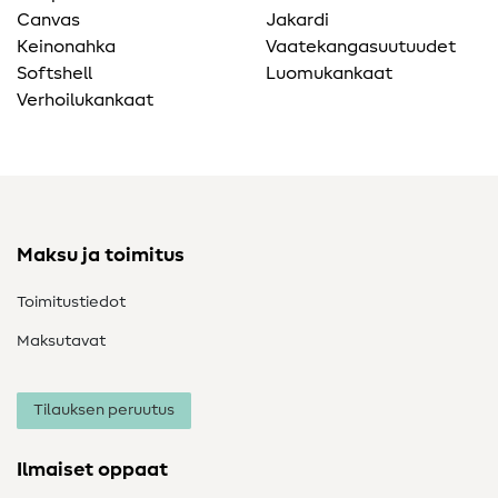
Canvas
Jakardi
Keinonahka
Vaatekangasuutuudet
Softshell
Luomukankaat
Verhoilukankaat
Maksu ja toimitus
Toimitustiedot
Maksutavat
Tilauksen peruutus
Ilmaiset oppaat