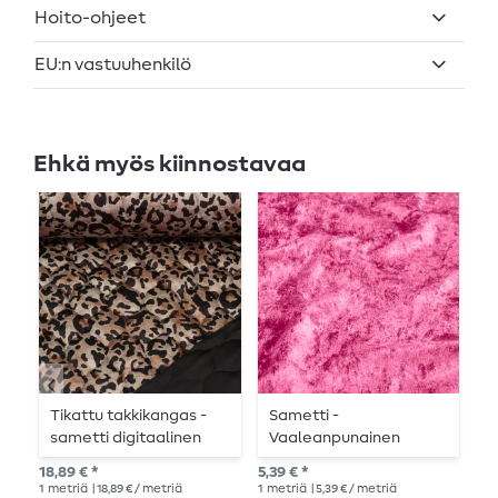
Hoito-ohjeet
EU:n vastuuhenkilö
Ehkä myös kiinnostavaa
Tikattu takkikangas -
Sametti -
M
sametti digitaalinen
Vaaleanpunainen
painatus ruskea
10,
18,89 € *
5,39 € *
1
me
1
metriä
| 18,89 € / metriä
1
metriä
| 5,39 € / metriä