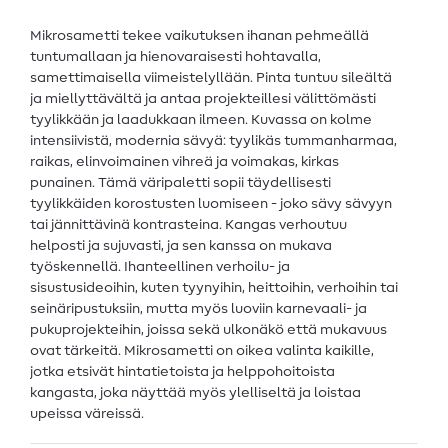
Mikrosametti tekee vaikutuksen ihanan pehmeällä
tuntumallaan ja hienovaraisesti hohtavalla,
samettimaisella viimeistelyllään. Pinta tuntuu sileältä
ja miellyttävältä ja antaa projekteillesi välittömästi
tyylikkään ja laadukkaan ilmeen. Kuvassa on kolme
intensiivistä, modernia sävyä: tyylikäs tummanharmaa,
raikas, elinvoimainen vihreä ja voimakas, kirkas
punainen. Tämä väripaletti sopii täydellisesti
tyylikkäiden korostusten luomiseen - joko sävy sävyyn
tai jännittävinä kontrasteina. Kangas verhoutuu
helposti ja sujuvasti, ja sen kanssa on mukava
työskennellä. Ihanteellinen verhoilu- ja
sisustusideoihin, kuten tyynyihin, heittoihin, verhoihin tai
seinäripustuksiin, mutta myös luoviin karnevaali- ja
pukuprojekteihin, joissa sekä ulkonäkö että mukavuus
ovat tärkeitä. Mikrosametti on oikea valinta kaikille,
jotka etsivät hintatietoista ja helppohoitoista
kangasta, joka näyttää myös ylelliseltä ja loistaa
upeissa väreissä.