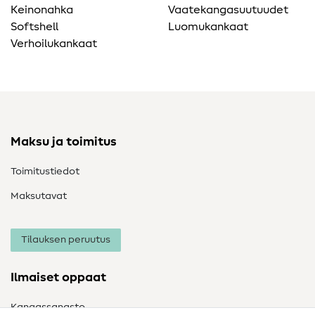
Keinonahka
Vaatekangasuutuudet
Softshell
Luomukankaat
Verhoilukankaat
Maksu ja toimitus
Toimitustiedot
Maksutavat
Tilauksen peruutus
Ilmaiset oppaat
Kangassanasto