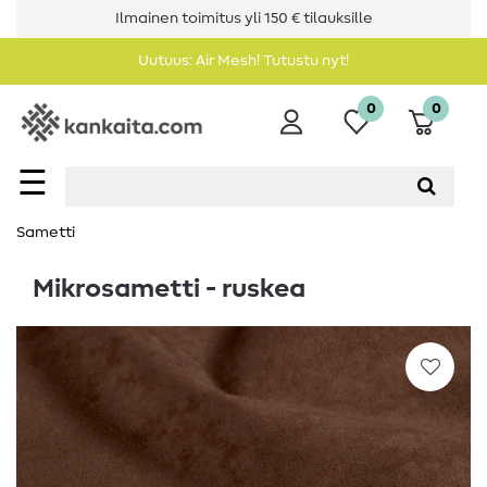
Ilmainen toimitus yli 150 € tilauksille
Uutuus: Air Mesh! Tutustu nyt!
0
0
☰
Sametti
Mikrosametti - ruskea