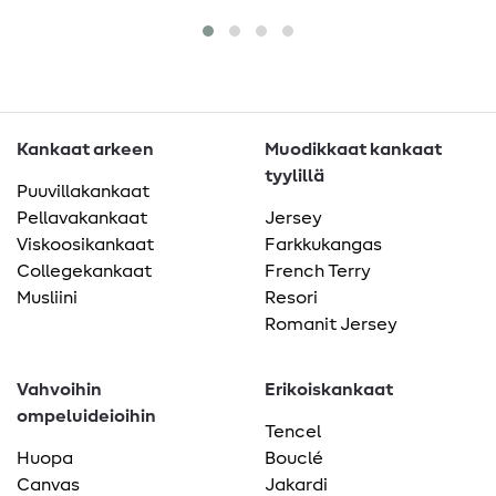
Kankaat arkeen
Muodikkaat kankaat
tyylillä
Puuvillakankaat
Pellavakankaat
Jersey
Viskoosikankaat
Farkkukangas
Collegekankaat
French Terry
Musliini
Resori
Romanit Jersey
Vahvoihin
Erikoiskankaat
ompeluideioihin
Tencel
Huopa
Bouclé
Canvas
Jakardi