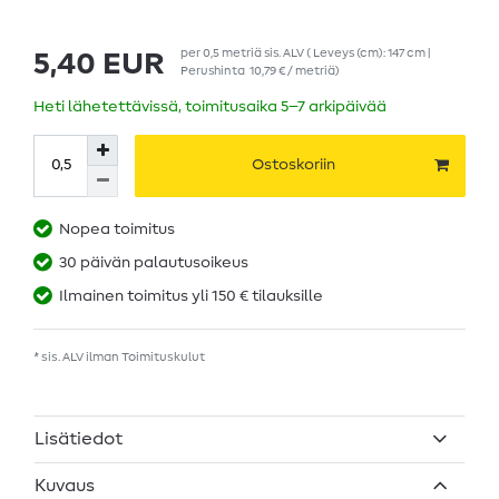
per
0,5
metriä
sis. ALV
( Leveys (cm): 147 cm |
5,40 EUR
Perushinta
10,79 € / metriä
)
Heti lähetettävissä, toimitusaika 5–7 arkipäivää
Ostoskoriin
Nopea toimitus
30 päivän palautusoikeus
Ilmainen toimitus yli 150 € tilauksille
* sis. ALV ilman
Toimituskulut
Lisätiedot
Kuvaus