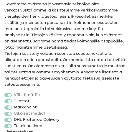
Käytämme evästeitä ja vastaavia teknologioita
Ompelusanasto
verkkosivustollamme ja käsittelemme verkkosivustomme
vierailijoiden henkilötietoja (esim. IP-osoite), esimerkiksi
Ompeluohjeet
sisällön ja mainosten personointiin, kolmannen osapuolen
median integrointiin tai verkkosivustomme käytön
Apua ja yhteystiedot
analysointiin. Tietojen käsittely tapahtuu vain, kun evästeet
on asennettu. Jaamme nämä tiedot kolmansille osapuolille,
Yhteystiedot
jotka mainitsemme asetuksissa.
Tietoa omistajanvaihdoksesta
Tietojen käsittely voidaan suorittaa suostumuksella tai
oikeutetun edun perusteella. On mahdollista antaa tai evätä
FAQ
suostumus. On olemassa oikeus olla suostumatta ja muuttaa
tai peruuttaa suostumus myöhemmin. Annamme lisätietoja
Peruutusoikeus
henkilötietojen ja palveluiden käytöstä
Tietosuojaseloste
-
Suosittu
selosteessamme.
Välttämätön
Kankaat
Tilastot
Markkinointi
Ompelutarvikkeet
Ulkoiset mediat
Ale
DHL Preferred Delivery
Toiminnallinen