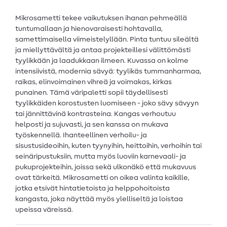
Mikrosametti tekee vaikutuksen ihanan pehmeällä
tuntumallaan ja hienovaraisesti hohtavalla,
samettimaisella viimeistelyllään. Pinta tuntuu sileältä
ja miellyttävältä ja antaa projekteillesi välittömästi
tyylikkään ja laadukkaan ilmeen. Kuvassa on kolme
intensiivistä, modernia sävyä: tyylikäs tummanharmaa,
raikas, elinvoimainen vihreä ja voimakas, kirkas
punainen. Tämä väripaletti sopii täydellisesti
tyylikkäiden korostusten luomiseen - joko sävy sävyyn
tai jännittävinä kontrasteina. Kangas verhoutuu
helposti ja sujuvasti, ja sen kanssa on mukava
työskennellä. Ihanteellinen verhoilu- ja
sisustusideoihin, kuten tyynyihin, heittoihin, verhoihin tai
seinäripustuksiin, mutta myös luoviin karnevaali- ja
pukuprojekteihin, joissa sekä ulkonäkö että mukavuus
ovat tärkeitä. Mikrosametti on oikea valinta kaikille,
jotka etsivät hintatietoista ja helppohoitoista
kangasta, joka näyttää myös ylelliseltä ja loistaa
upeissa väreissä.