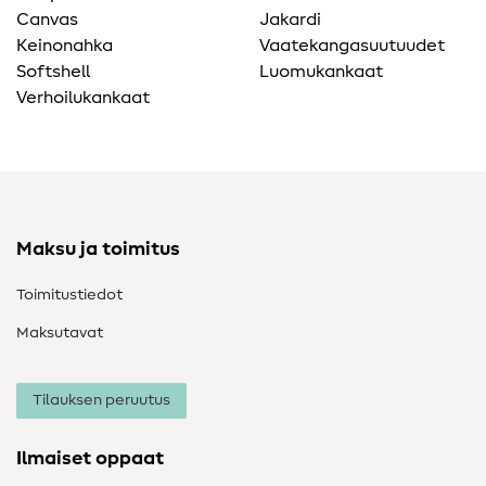
Canvas
Jakardi
Keinonahka
Vaatekangasuutuudet
Softshell
Luomukankaat
Verhoilukankaat
Maksu ja toimitus
Toimitustiedot
Maksutavat
Tilauksen peruutus
Ilmaiset oppaat