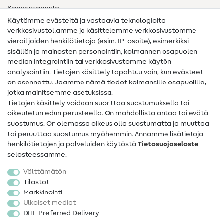
Kangassanasto
Käytämme evästeitä ja vastaavia teknologioita
Ompelusanasto
verkkosivustollamme ja käsittelemme verkkosivustomme
vierailijoiden henkilötietoja (esim. IP-osoite), esimerkiksi
Ompeluohjeet
sisällön ja mainosten personointiin, kolmannen osapuolen
median integrointiin tai verkkosivustomme käytön
Apua ja yhteystiedot
analysointiin. Tietojen käsittely tapahtuu vain, kun evästeet
on asennettu. Jaamme nämä tiedot kolmansille osapuolille,
Yhteystiedot
jotka mainitsemme asetuksissa.
Tietoa omistajanvaihdoksesta
Tietojen käsittely voidaan suorittaa suostumuksella tai
oikeutetun edun perusteella. On mahdollista antaa tai evätä
FAQ
suostumus. On olemassa oikeus olla suostumatta ja muuttaa
tai peruuttaa suostumus myöhemmin. Annamme lisätietoja
Peruutusoikeus
henkilötietojen ja palveluiden käytöstä
Tietosuojaseloste
-
Suosittu
selosteessamme.
Välttämätön
Kankaat
Tilastot
Markkinointi
Ompelutarvikkeet
Ulkoiset mediat
Ale
DHL Preferred Delivery