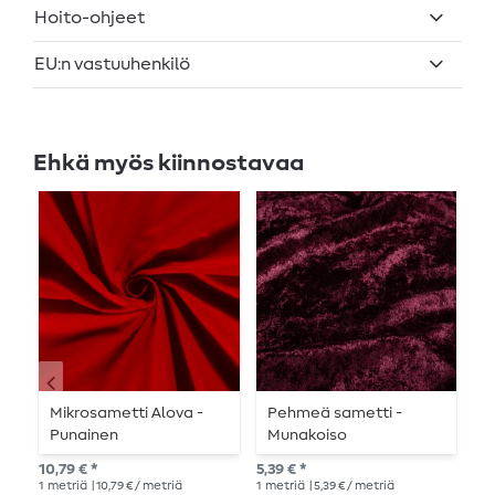
Hoito-ohjeet
EU:n vastuuhenkilö
Ehkä myös kiinnostavaa
Mikrosametti Alova -
Pehmeä sametti -
S
Punainen
Munakoiso
S
r
10,79 € *
5,39 € *
10,
1
metriä
| 10,79 € / metriä
1
metriä
| 5,39 € / metriä
1
me