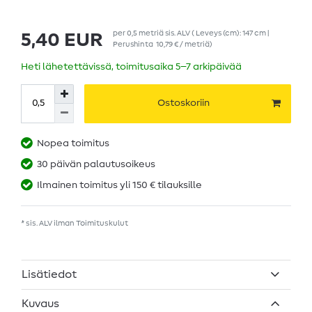
per
0,5
metriä
sis. ALV
( Leveys (cm): 147 cm |
5,40 EUR
Perushinta
10,79 € / metriä
)
Heti lähetettävissä, toimitusaika 5–7 arkipäivää
Ostoskoriin
Nopea toimitus
30 päivän palautusoikeus
Ilmainen toimitus yli 150 € tilauksille
* sis. ALV ilman
Toimituskulut
Lisätiedot
Kuvaus