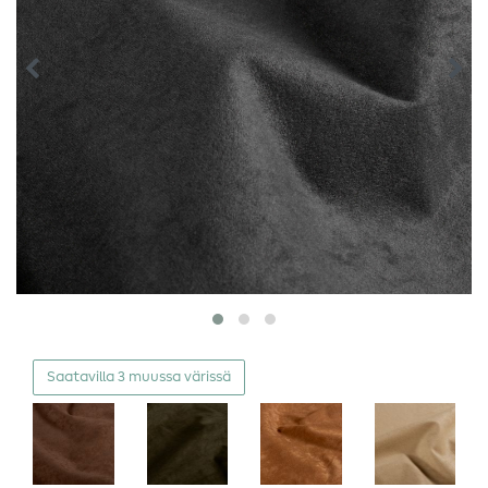
Saatavilla 3 muussa värissä