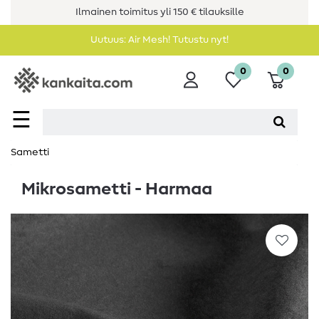
Ilmainen toimitus yli 150 € tilauksille
Uutuus: Air Mesh! Tutustu nyt!
0
0
☰
Sametti
Mikrosametti - Harmaa