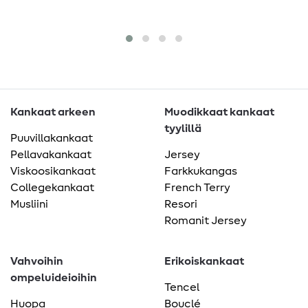
Kankaat arkeen
Muodikkaat kankaat
tyylillä
Puuvillakankaat
Pellavakankaat
Jersey
Viskoosikankaat
Farkkukangas
Collegekankaat
French Terry
Musliini
Resori
Romanit Jersey
Vahvoihin
Erikoiskankaat
ompeluideioihin
Tencel
Huopa
Bouclé