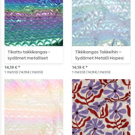
Tikattu takkikangas -
Tikkikangas Takkeihin –
sydämet metalliset
Sydämet Metalli Hopea
sateenkaaren värit
14,19 € *
14,19 € *
1
metriä
| 14,19 € / metriä
1
metriä
| 14,19 € / metriä