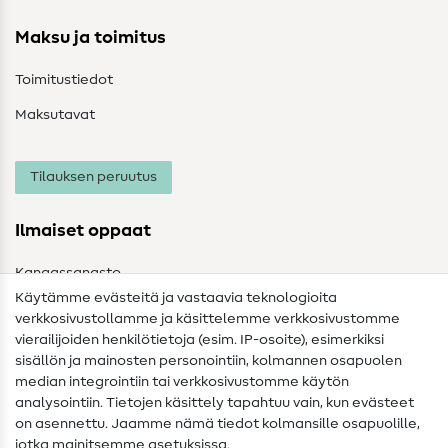
Maksu ja toimitus
Toimitustiedot
Maksutavat
Tilauksen peruutus
Ilmaiset oppaat
Kangassanasto
Käytämme evästeitä ja vastaavia teknologioita
Ompelusanasto
verkkosivustollamme ja käsittelemme verkkosivustomme
vierailijoiden henkilötietoja (esim. IP-osoite), esimerkiksi
Ompeluohjeet
sisällön ja mainosten personointiin, kolmannen osapuolen
median integrointiin tai verkkosivustomme käytön
Apua ja yhteystiedot
analysointiin. Tietojen käsittely tapahtuu vain, kun evästeet
on asennettu. Jaamme nämä tiedot kolmansille osapuolille,
Yhteystiedot
jotka mainitsemme asetuksissa.