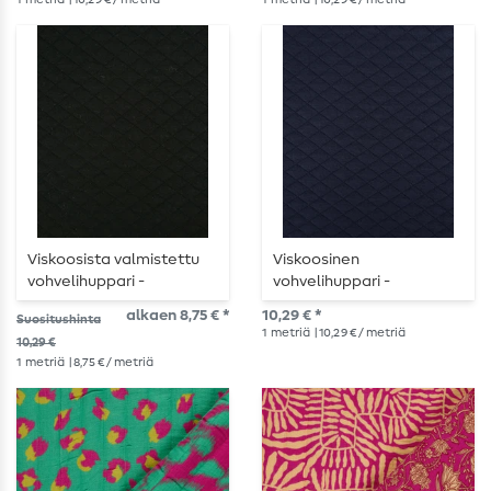
Viskoosista valmistettu
Viskoosinen
vohvelihuppari -
vohvelihuppari -
tavallinen musta
yksivärinen
alkaen 8,75 € *
10,29 € *
Suositushinta
tummansininen väri
1
metriä
| 10,29 € / metriä
10,29 €
1
metriä
| 8,75 € / metriä