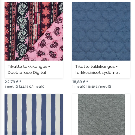
Tikattu takkikangas -
Tikattu takkikangas -
Doubleface Digital
farkkusiniset sydämet
Flowers Violetti
22,79 € *
18,89 € *
1
metriä
| 22,79 € / metriä
1
metriä
| 18,89 € / metriä