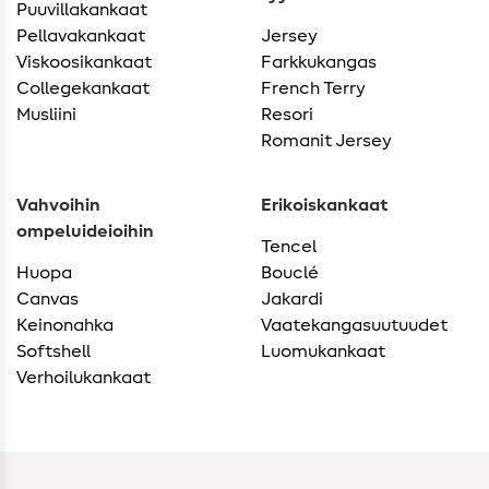
Puuvillakankaat
Pellavakankaat
Jersey
Viskoosikankaat
Farkkukangas
Collegekankaat
French Terry
Musliini
Resori
Romanit Jersey
Vahvoihin
Erikoiskankaat
ompeluideioihin
Tencel
Huopa
Bouclé
Canvas
Jakardi
Keinonahka
Vaatekangasuutuudet
Softshell
Luomukankaat
Verhoilukankaat