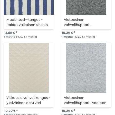
Mackintosh-kangas -
Viskoosinen
Raidat valkoinen sininen
vohvelihuppari -
yksivärinen harmaa
15,69 € *
10,29 € *
melange
1
metriä
| 15,69 € / metriä
1
metriä
| 10,29 € / metriä
Viskoosia vohvelikangas -
Viskoosinen
yksivärinen ecru väri
vohvelihuppari - vaalean
harmaa melange
10,29 € *
10,29 € *
1
metriä
| 10,29 € / metriä
1
metriä
| 10,29 € / metriä