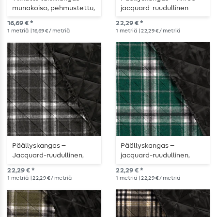
munakoiso, pehmustettu,
jacquard-ruudullinen
kaksipuolinen
16,69 € *
22,29 € *
1
metriä
| 16,69 € / metriä
1
metriä
| 22,29 € / metriä
Päällyskangas –
Päällyskangas –
Jacquard-ruudullinen,
jacquard-ruudullinen,
antrasiitti
petrolinvihreä
22,29 € *
22,29 € *
1
metriä
| 22,29 € / metriä
1
metriä
| 22,29 € / metriä