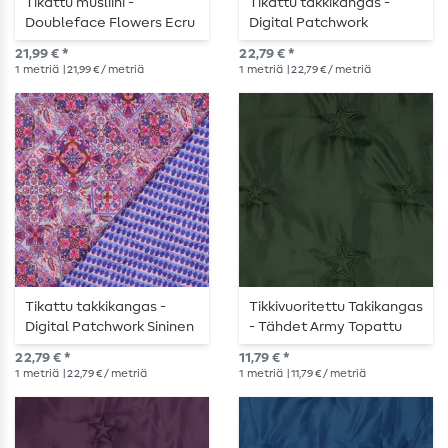
Tikattu musliini -
Tikattu takkikangas -
Doubleface Flowers Ecru
Digital Patchwork
pehmustettu
Vaaleanpunainen
21,99 € *
22,79 € *
1
metriä
| 21,99 € / metriä
1
metriä
| 22,79 € / metriä
Tikattu takkikangas -
Tikkivuoritettu Takikangas
Digital Patchwork Sininen
- Tähdet Army Topattu
22,79 € *
11,79 € *
1
metriä
| 22,79 € / metriä
1
metriä
| 11,79 € / metriä