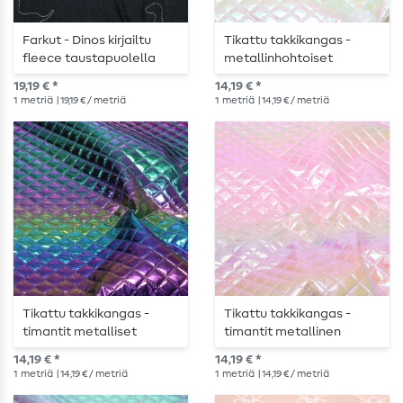
Farkut - Dinos kirjailtu
Tikattu takkikangas -
fleece taustapuolella
metallinhohtoiset
musta
valkoiset timantit
19,19 € *
14,19 € *
1
metriä
| 19,19 € / metriä
1
metriä
| 14,19 € / metriä
Tikattu takkikangas -
Tikattu takkikangas -
timantit metalliset
timantit metallinen
sateenkaaren värit
vaaleanpunainen
14,19 € *
14,19 € *
metalliväri
1
metriä
| 14,19 € / metriä
1
metriä
| 14,19 € / metriä