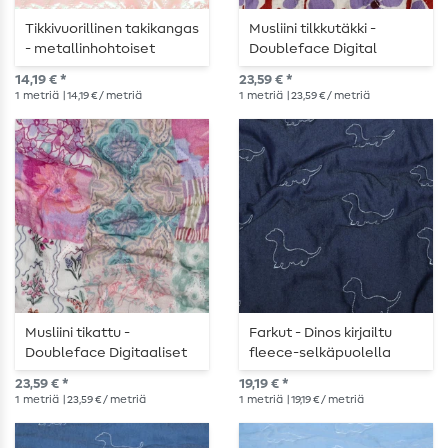
Tikkivuorillinen takikangas
Musliini tilkkutäkki -
- metallinhohtoiset
Doubleface Digital
vaaleanpunaiset
Flowers Geo luonto
14,19 € *
23,59 € *
sydämet
1
metriä
| 14,19 € / metriä
1
metriä
| 23,59 € / metriä
Musliini tikattu -
Farkut - Dinos kirjailtu
Doubleface Digitaaliset
fleece-selkäpuolella
kukat vaalean
tummansininen
23,59 € *
19,19 € *
vaaleanpunainen
tummansininen
1
metriä
| 23,59 € / metriä
1
metriä
| 19,19 € / metriä