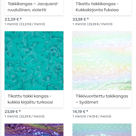
Takkikangas – Jacquard-
Tikattu takkikangas -
ruudullinen, violetti
Kukkakirjonta fuksiaa
22,29 € *
23,59 € *
1
metriä
| 22,29 € / metriä
1
metriä
| 23,59 € / metriä
Tikattu takki kangas -
Tikkivuoritettu takikangas
kukkia kirjailtu turkoosi
– Sydämet
metallinhohtoinen
23,59 € *
14,19 € *
valkoinen
1
metriä
| 23,59 € / metriä
1
metriä
| 14,19 € / metriä