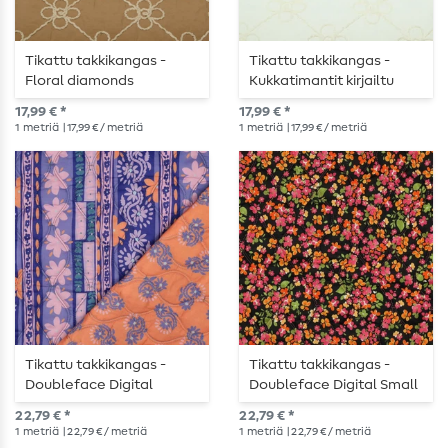
Tikattu takkikangas -
Tikattu takkikangas -
Floral diamonds
Kukkatimantit kirjailtu
embroided caramel
ecru värinen
17,99 € *
17,99 € *
ruskea
1
metriä
| 17,99 € / metriä
1
metriä
| 17,99 € / metriä
Tikattu takkikangas -
Tikattu takkikangas -
Doubleface Digital
Doubleface Digital Small
Flowers Lilac (liila)
Blossoms Musta
22,79 € *
22,79 € *
1
metriä
| 22,79 € / metriä
1
metriä
| 22,79 € / metriä