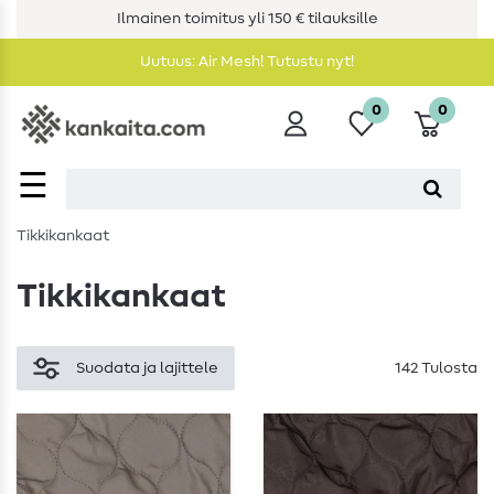
Ilmainen toimitus yli 150 € tilauksille
Uutuus: Air Mesh! Tutustu nyt!
0
0
☰
Tikkikankaat
Tikkikankaat
Suodata ja lajittele
142 Tulosta