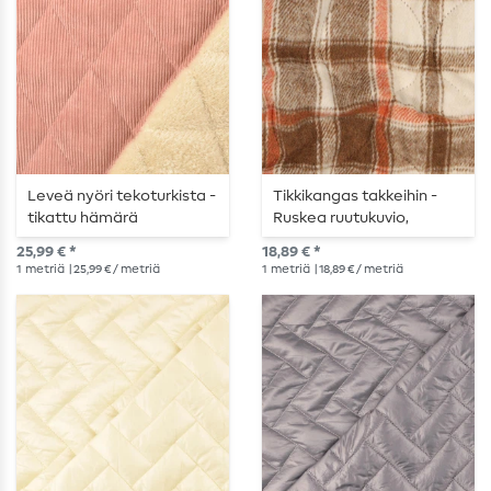
Leveä nyöri tekoturkista -
Tikkikangas takkeihin -
tikattu hämärä
Ruskea ruutukuvio,
vaaleanpunainen ecru
toppattu ja vuorattu
25,99 € *
18,89 € *
värinen
1
metriä
| 25,99 € / metriä
1
metriä
| 18,89 € / metriä