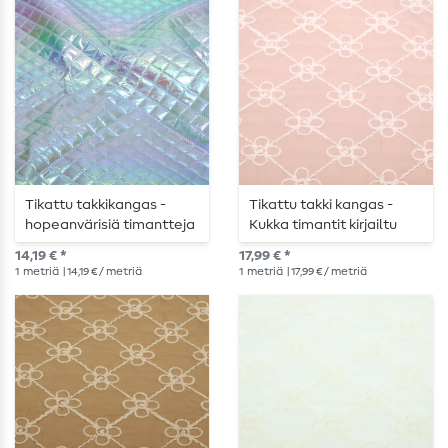
Tikattu takkikangas -
Tikattu takki kangas -
hopeanvärisiä timantteja
Kukka timantit kirjailtu
vaaleanpunainen
14,19 € *
17,99 € *
1
metriä
| 14,19 € / metriä
1
metriä
| 17,99 € / metriä