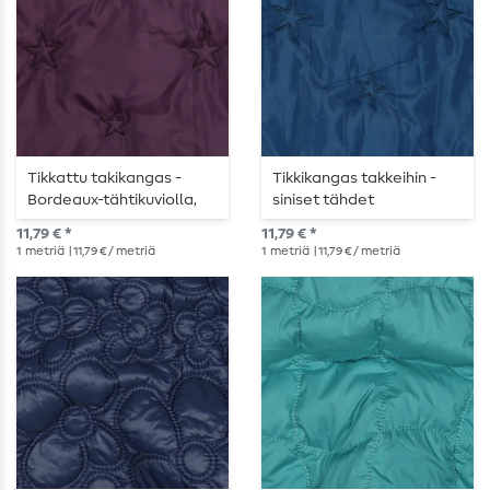
Tikkattu takikangas -
Tikkikangas takkeihin -
Bordeaux-tähtikuviolla,
siniset tähdet
toppaus
toppauksella
11,79 € *
11,79 € *
1
metriä
| 11,79 € / metriä
1
metriä
| 11,79 € / metriä