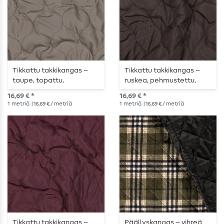
Tikkattu takkikangas –
Tikkattu takkikangas –
taupe, topattu,
ruskea, pehmustettu,
kaksipuolinen
kaksipuolinen
16,69 € *
16,69 € *
1
metriä
| 16,69 € / metriä
1
metriä
| 16,69 € / metriä
Tikkattu takkikangas –
Päällyskangas – vihreä