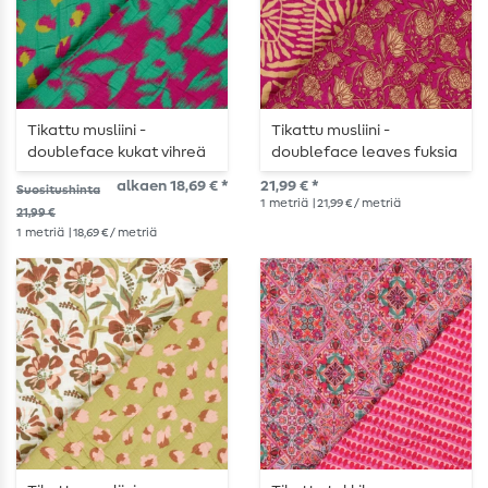
Tikattu musliini -
Tikattu musliini -
doubleface kukat vihreä
doubleface leaves fuksia
pehmustettu
pehmustettu
alkaen 18,69 € *
21,99 € *
Suositushinta
1
metriä
| 21,99 € / metriä
21,99 €
1
metriä
| 18,69 € / metriä