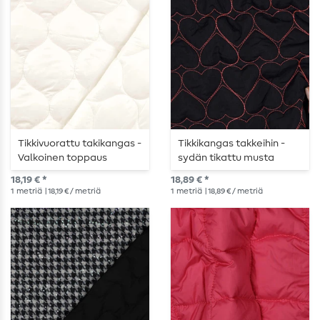
Tikkivuorattu takikangas -
Tikkikangas takkeihin -
Valkoinen toppaus
sydän tikattu musta
18,19 € *
18,89 € *
1
metriä
| 18,19 € / metriä
1
metriä
| 18,89 € / metriä