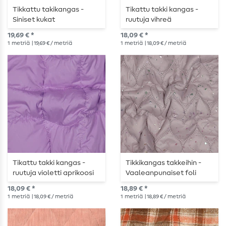
Tikkattu takikangas -
Tikattu takki kangas -
Siniset kukat
ruutuja vihreä
vaaleanpunainen
19,69 € *
18,09 € *
1
metriä
| 19,69 € / metriä
1
metriä
| 18,09 € / metriä
Tikattu takki kangas -
Tikkikangas takkeihin -
ruutuja violetti aprikoosi
Vaaleanpunaiset foli
sydämet, toppattu
18,09 € *
18,89 € *
1
metriä
| 18,09 € / metriä
1
metriä
| 18,89 € / metriä