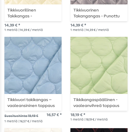
Tikkivuorillinen
Tikkivuorinen
Takikangas -
Takangangas - Punottu
Punoskuvioinen
Harmaa Topattu
14,39 € *
14,39 € *
Kermainen Topattu
1
metriä
| 14,39 € / metriä
1
metriä
| 14,39 € / metriä
Tikkivuori takikangas –
Tikkikangaspäällinen -
vaaleansininen toppaus
vaaleanvihreä toppaus
16,57 € *
18,19 € *
Suositushinta 19,49 €
1
metriä
| 18,19 € / metriä
1
metriä
| 16,57 € / metriä