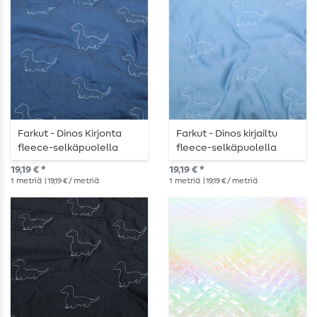
Farkut - Dinos Kirjonta
Farkut - Dinos kirjailtu
fleece-selkäpuolella
fleece-selkäpuolella
Keskikokoinen sininen
vaaleansininen
19,19 € *
19,19 € *
vaaleansininen
1
metriä
| 19,19 € / metriä
1
metriä
| 19,19 € / metriä