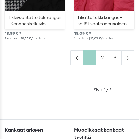
Tikkivuoritettu takikangas
Tikattu takki kangas -
- Kananaskelkuvio
neliöt vaaleanpunainen
pastellisävyisillä
neon keltainen
18,89 € *
18,09 € *
paljeteilla musta
1
metriä
| 18,89 € / metriä
1
metriä
| 18,09 € / metriä
1
2
3
Sivu: 1 / 3
Kankaat arkeen
Muodikkaat kankaat
tyylillä