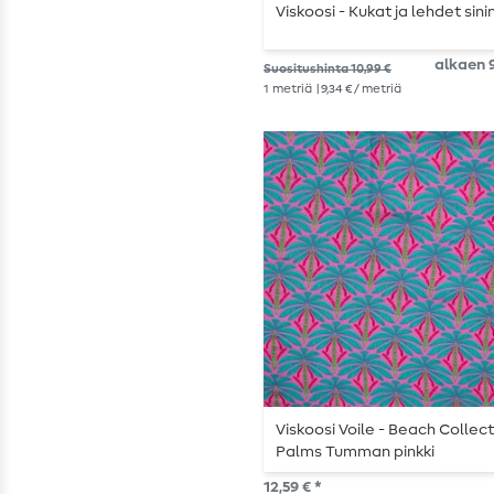
Viskoosi - Kukat ja lehdet sin
alkaen 9
Suositushinta 10,99 €
1
metriä
| 9,34 € / metriä
Viskoosi Voile - Beach Collec
Palms Tumman pinkki
12,59 € *