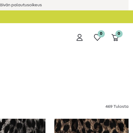
äivän palautusoikeus
0
0
469 Tulosta