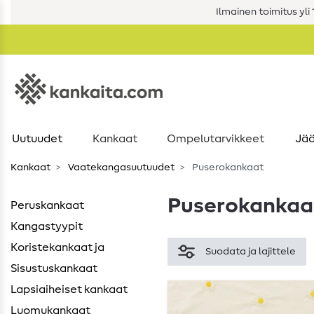
Ilmainen toimitus yli 1
Uutuudet
Kankaat
Ompelutarvikkeet
Jää
Kankaat
Vaatekangasuutuudet
Puserokankaat
Puserokankaa
Peruskankaat
Kangastyypit
Koristekankaat ja
Suodata ja lajittele
Sisustuskankaat
Lapsiaiheiset kankaat
Luomukankaat