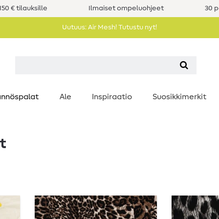
50 € tilauksille
Ilmaiset ompeluohjeet
30 p
Uutuus: Air Mesh! Tutustu nyt!
nnöspalat
Ale
Inspiraatio
Suosikkimerkit
t