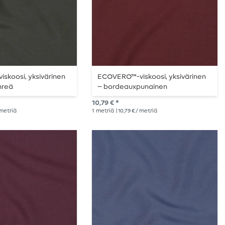
skoosi, yksivärinen
ECOVERO™-viskoosi, yksivärinen
hreä
– bordeauxpunainen
10,79 € *
/ metriä
1
metriä
| 10,79 € / metriä