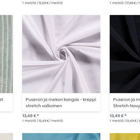
1
metriä
| 12,59 € / metriä
1
metriä
| 17,89 € /
at
Puseron ja mekon kangas - kreppi
Puseron ja 
stretch valkoinen
Stretch Nav
13,49 € *
13,49 € *
1
metriä
| 13,49 € / metriä
1
metriä
| 13,49 € 