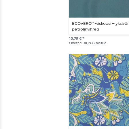
ECOVERO™-viskoosi – yksivär
petrolinvihreä
10,79 € *
1
metriä
| 10,79 € / metriä