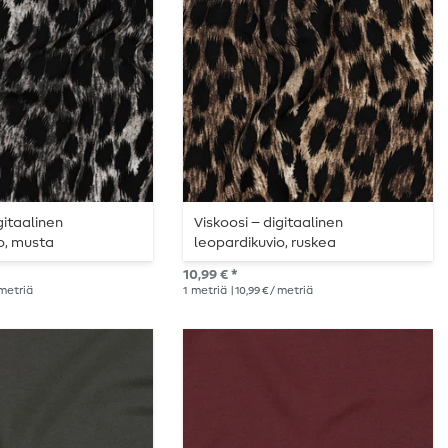
gitaalinen
Viskoosi – digitaalinen
o, musta
leopardikuvio, ruskea
10,99 € *
/ metriä
1
metriä
| 10,99 € / metriä