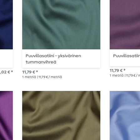
Puuvillasatiini - yksivärinen
Puuvillasatii
tummanvihreä
11,79 € *
,02 € *
11,79 € *
1
metriä
| 11,79 € /
1
metriä
| 11,79 € / metriä