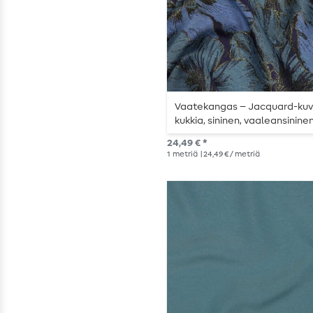
Vaatekangas – Jacquard-kuv
kukkia, sininen, vaaleansininen
kimallus
24,49 € *
1
metriä
| 24,49 € / metriä