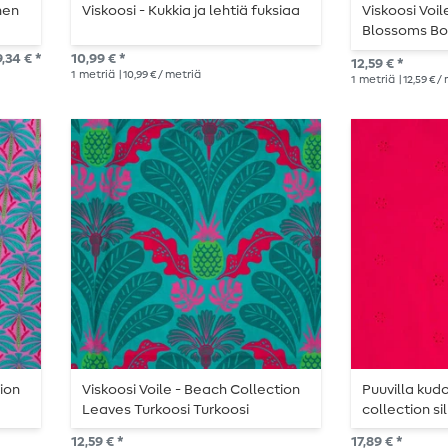
inen
Viskoosi - Kukkia ja lehtiä fuksiaa
Viskoosi Voi
Blossoms Bo
,34 € *
10,99 € *
12,59 € *
1
metriä
| 10,99 € / metriä
1
metriä
| 12,59 € /
tion
Viskoosi Voile - Beach Collection
Puuvilla kud
Leaves Turkoosi Turkoosi
collection si
scalloped re
12,59 € *
17,89 € *