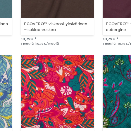
inen
ECOVERO™-viskoosi, yksivärinen
ECOVERO™-vi
– suklaanruskea
aubergine
10,79 € *
10,79 € *
1
metriä
| 10,79 € / metriä
1
metriä
| 10,79 € 