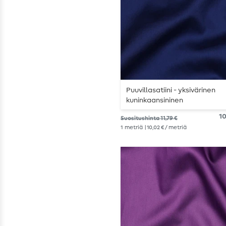
Puuvillasatiini - yksivärinen
kuninkaansininen
10
Suositushinta 11,79 €
1
metriä
| 10,02 € / metriä