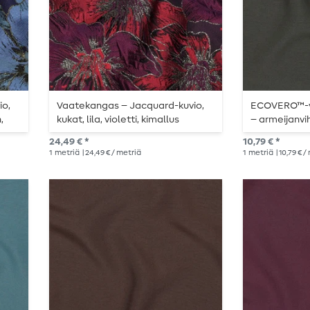
io,
Vaatekangas – Jacquard-kuvio,
ECOVERO™-vi
,
kukat, lila, violetti, kimallus
– armeijanvi
24,49 € *
10,79 € *
1
metriä
| 24,49 € / metriä
1
metriä
| 10,79 € 