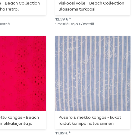
le - Beach Collection
Viskoosi Voile - Beach Collection
ho Petrol
Blossoms turkoosi
12,59 € *
 metriä
1
metriä
| 12,59 € / metriä
ottu kangas - Beach
Pusero & mekko kangas - kukat
lmukkakirjonta ja
raidat kumipainatus sininen
una fuksiaa
11,89 € *