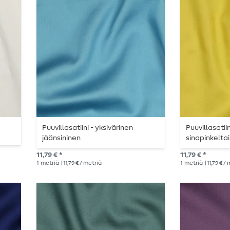
Puuvillasatiini - yksivärinen
Puuvillasatiin
jäänsininen
sinapinkelta
11,79 € *
11,79 € *
1
metriä
| 11,79 € / metriä
1
metriä
| 11,79 € /