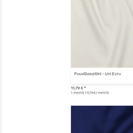
Puuvillasatiini - Uni Ecru
11,79 € *
1
metriä
| 11,79 € / metriä