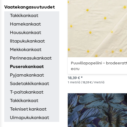
Vaatekangasuutuudet
Takkikankaat
Hamekankaat
Housukankaat
Iltapukukankaat
Mekkokankaat
Perinneasukankaat
Puuvillapopeliini – brodeeratt
Puserokankaat
ecru
Pyjamakankaat
18,39 € *
1
metriä
| 18,39 € / metriä
Sadetakkikankaat
T-paitakankaat
Takkikankaat
Tekniset kankaat
Uimapukukankaat