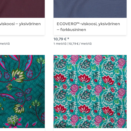
skoosi – yksivärinen
ECOVERO™-viskoosi, yksivärinen
– farkkusininen
10,79 € *
/ metriä
1
metriä
| 10,79 € / metriä