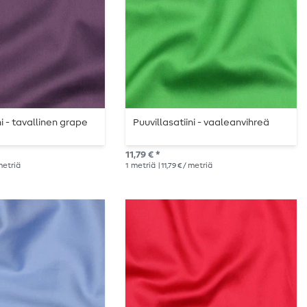
ni - tavallinen grape
Puuvillasatiini - vaaleanvihreä
11,79 € *
 metriä
1
metriä
| 11,79 € / metriä