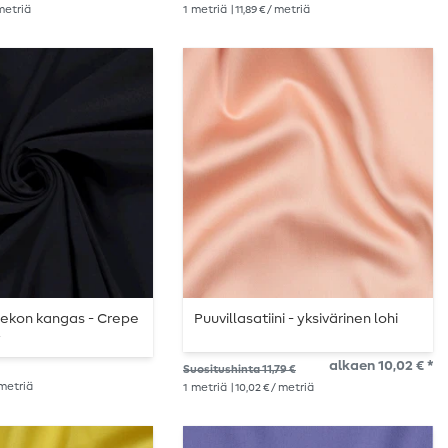
 metriä
1
metriä
| 11,89 € / metriä
mekon kangas - Crepe
Puuvillasatiini - yksivärinen lohi
y
alkaen 10,02 € *
Suositushinta 11,79 €
/ metriä
1
metriä
| 10,02 € / metriä