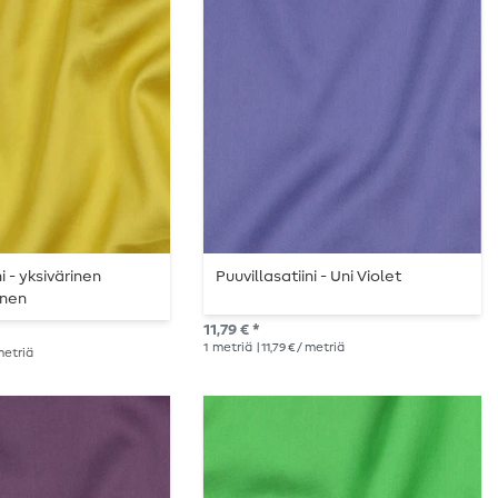
i - yksivärinen
Puuvillasatiini - Uni Violet
inen
11,79 € *
1
metriä
| 11,79 € / metriä
 metriä