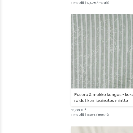
1
metriä
| 12,59 € / metriä
Pusero & mekko kangas - kuk
raidat kumipainatus minttu
11,89 € *
1
metriä
| 11,89 € / metriä