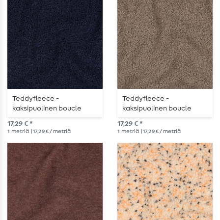
Teddyfleece -
Teddyfleece -
kaksipuolinen boucle
kaksipuolinen boucle
yksivärinen
yksivärinen taupe
17,29 € *
17,29 € *
laivastonsininen
1
metriä
| 17,29 € / metriä
1
metriä
| 17,29 € / metriä