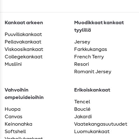
Kankaat arkeen
Muodikkaat kankaat
tyylillä
Puuvillakankaat
Pellavakankaat
Jersey
Viskoosikankaat
Farkkukangas
Collegekankaat
French Terry
Musliini
Resori
Romanit Jersey
Vahvoihin
Erikoiskankaat
ompeluideioihin
Tencel
Huopa
Bouclé
Canvas
Jakardi
Keinonahka
Vaatekangasuutuudet
Softshell
Luomukankaat