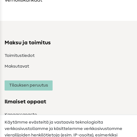
Verhoilukankaat
Maksu ja toimitus
Toimitustiedot
Maksutavat
Tilauksen peruutus
Ilmaiset oppaat
Kangassanasto
Käytämme evästeitä ja vastaavia teknologioita
Ompelusanasto
verkkosivustollamme ja käsittelemme verkkosivustomme
vierailijoiden henkilötietoja (esim. IP-osoite), esimerkiksi
Ompeluohjeet