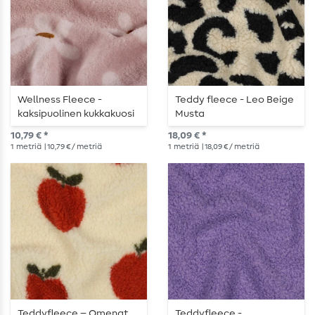
Wellness Fleece -
Teddy fleece - Leo Beige
kaksipuolinen kukkakuosi
Musta
vaaleanpunainen
10,79 € *
18,09 € *
1
metriä
| 10,79 € / metriä
1
metriä
| 18,09 € / metriä
Teddyfleece – Omenat
Teddyfleece -