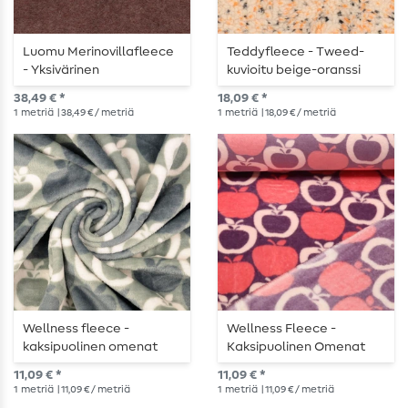
Luomu Merinovillafleece
Teddyfleece - Tweed-
- Yksivärinen
kuvioitu beige-oranssi
38,49 € *
18,09 € *
1
metriä
| 38,49 € / metriä
1
metriä
| 18,09 € / metriä
Wellness fleece -
Wellness Fleece -
kaksipuolinen omenat
Kaksipuolinen Omenat
harmaa
Lila
11,09 € *
11,09 € *
1
metriä
| 11,09 € / metriä
1
metriä
| 11,09 € / metriä