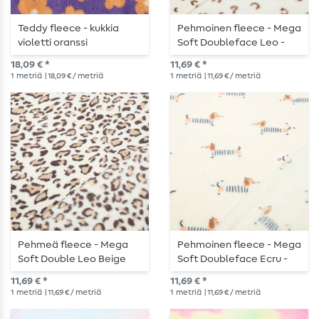
Teddy fleece - kukkia
Pehmoinen fleece - Mega
violetti oranssi
Soft Doubleface Leo -
kuvio Beige
18,09 € *
11,69 € *
1
metriä
| 18,09 € / metriä
1
metriä
| 11,69 € / metriä
Pehmeä fleece - Mega
Pehmoinen fleece - Mega
Soft Double Leo Beige
Soft Doubleface Ecru -
Pehmoinen fleece - Mega
11,69 € *
11,69 € *
Soft Doubleface Ecru
1
metriä
| 11,69 € / metriä
1
metriä
| 11,69 € / metriä