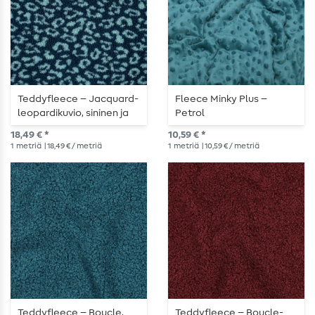
Teddyfleece – Jacquard-
Fleece Minky Plus –
leopardikuvio, sininen ja
Petrol
turkoosi
18,49 € *
10,59 € *
1
metriä
| 18,49 € / metriä
1
metriä
| 10,59 € / metriä
Teddyfleece – Boucle,
Teddyfleece – Boucle-