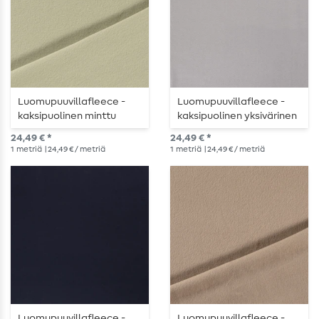
Luomupuuvillafleece -
Luomupuuvillafleece -
kaksipuolinen minttu
kaksipuolinen yksivärinen
harmaa
24,49 € *
24,49 € *
1
metriä
| 24,49 € / metriä
1
metriä
| 24,49 € / metriä
Luomupuuvillafleece -
Luomupuuvillafleece -