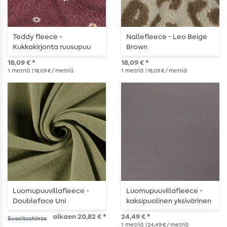
Teddy fleece -
Nallefleece - Leo Beige
Kukkakirjonta ruusupuu
Brown
18,09 € *
18,09 € *
1
metriä
| 18,09 € / metriä
1
metriä
| 18,09 € / metriä
Luomupuuvillafleece -
Luomupuuvillafleece -
Doubleface Uni
kaksipuolinen yksivärinen
Sammalenvihreä
tummanharmaa
alkaen 20,82 € *
24,49 € *
Suositushinta
1
metriä
| 24,49 € / metriä