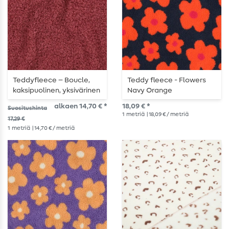
Teddyfleece – Boucle,
Teddy fleece - Flowers
kaksipuolinen, yksivärinen
Navy Orange
punainen
alkaen 14,70 € *
18,09 € *
Suositushinta
1
metriä
| 18,09 € / metriä
17,29 €
1
metriä
| 14,70 € / metriä