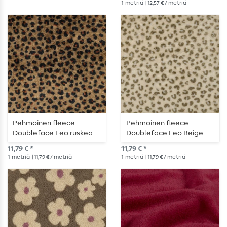
1
metriä
| 12,57 € / metriä
Pehmoinen fleece -
Pehmoinen fleece -
Doubleface Leo ruskea
Doubleface Leo Beige
11,79 € *
11,79 € *
1
metriä
| 11,79 € / metriä
1
metriä
| 11,79 € / metriä