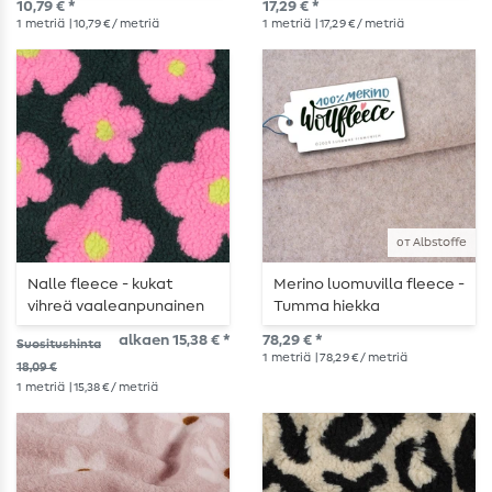
10,79 € *
17,29 € *
1
metriä
| 10,79 € / metriä
1
metriä
| 17,29 € / metriä
от Albstoffe
Nalle fleece - kukat
Merino luomuvilla fleece -
vihreä vaaleanpunainen
Tumma hiekka
alkaen 15,38 € *
78,29 € *
Suositushinta
1
metriä
| 78,29 € / metriä
18,09 €
1
metriä
| 15,38 € / metriä