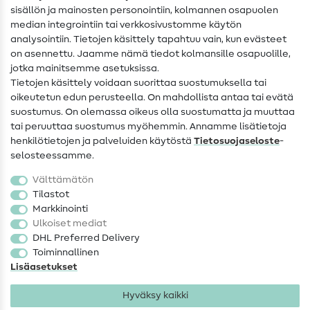
sisällön ja mainosten personointiin, kolmannen osapuolen
median integrointiin tai verkkosivustomme käytön
Apua ja yhteystiedot
analysointiin. Tietojen käsittely tapahtuu vain, kun evästeet
on asennettu. Jaamme nämä tiedot kolmansille osapuolille,
Yhteystiedot
jotka mainitsemme asetuksissa.
Tietoa omistajanvaihdoksesta
Tietojen käsittely voidaan suorittaa suostumuksella tai
oikeutetun edun perusteella. On mahdollista antaa tai evätä
FAQ
suostumus. On olemassa oikeus olla suostumatta ja muuttaa
tai peruuttaa suostumus myöhemmin. Annamme lisätietoja
Peruutusoikeus
henkilötietojen ja palveluiden käytöstä
Tietosuojaseloste
-
Suosittu
selosteessamme.
Välttämätön
Kankaat
Tilastot
Markkinointi
Ompelutarvikkeet
Ulkoiset mediat
Ale
DHL Preferred Delivery
Toiminnallinen
Lisäasetukset
Hyväksy kaikki