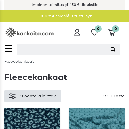
Ilmainen toimitus yli 150 € tilauksille
Uutuus: Air Mesh! Tutustu nyt!
0
0
☰
Fleecekankaat
Fleecekankaat
Suodata ja lajittele
353 Tulosta