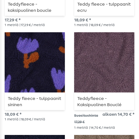
Teddyfleece -
Teddy fleece - tulppaanit
kaksipuolinen boucle
ecru
yksivärinen
17,29 € *
18,09 € *
tummanvihreä
1
metriä
| 17,29 € / metriä
1
metriä
| 18,09 € / metriä
Teddy fleece - tulppaanit
Teddyfleece -
sininen
Kaksipuolinen Bouclé
Yksivärinen Karhunmarja
18,09 € *
alkaen 14,70 € *
Suositushinta
1
metriä
| 18,09 € / metriä
17,29 €
1
metriä
| 14,70 € / metriä