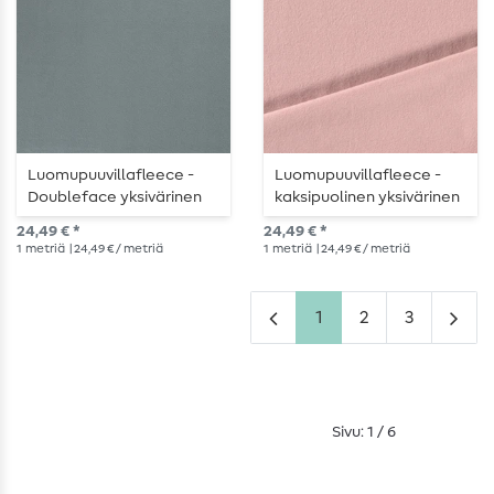
Luomupuuvillafleece -
Luomupuuvillafleece -
Doubleface yksivärinen
kaksipuolinen yksivärinen
sininen
vaaleanpunainen
24,49 € *
24,49 € *
1
metriä
| 24,49 € / metriä
1
metriä
| 24,49 € / metriä
1
2
3
Sivu: 1 / 6