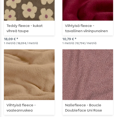
Teddy fleece - kukat
Viihtyisä fleece -
vihreä taupe
tavallinen viininpunainen
18,09 € *
10,79 € *
1
metriä
| 18,09 € / metriä
1
metriä
| 10,79 € / metriä
Viihtyisä fleece -
Nallefleece - Boucle
vaaleanruskea
Doubleface Uni Rose