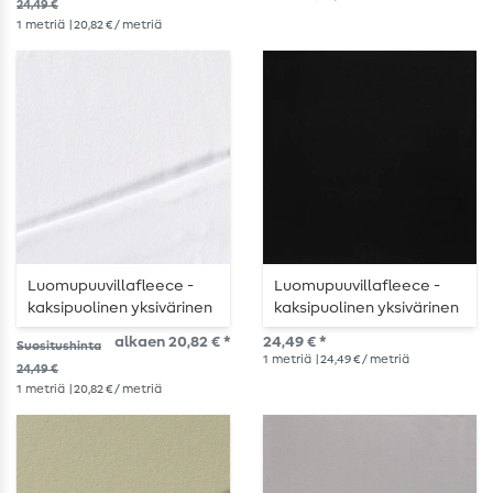
24,49 €
1
metriä
| 20,82 € / metriä
Luomupuuvillafleece -
Luomupuuvillafleece -
kaksipuolinen yksivärinen
kaksipuolinen yksivärinen
valkoinen
musta
alkaen 20,82 € *
24,49 € *
Suositushinta
1
metriä
| 24,49 € / metriä
24,49 €
1
metriä
| 20,82 € / metriä