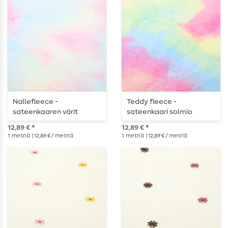
Nallefleece -
Teddy fleece -
sateenkaaren värit
sateenkaari solmio
pastelliväreissä
värillinen monivärinen
12,89 € *
12,89 € *
1
metriä
| 12,89 € / metriä
1
metriä
| 12,89 € / metriä