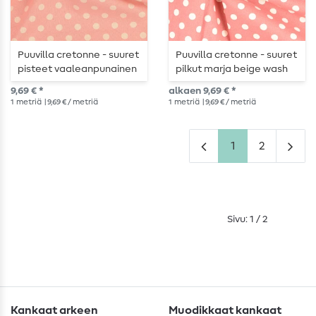
Puuvilla cretonne - suuret
Puuvilla cretonne - suuret
pisteet vaaleanpunainen
pilkut marja beige wash
beige wash
9,69 € *
alkaen 9,69 € *
1
metriä
| 9,69 € / metriä
1
metriä
| 9,69 € / metriä
1
2
Sivu: 1 / 2
Kankaat arkeen
Muodikkaat kankaat