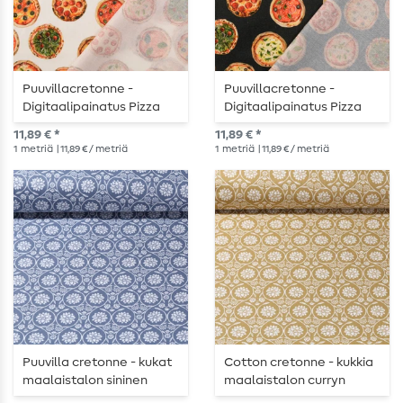
Puuvillacretonne -
Puuvillacretonne -
Digitaalipainatus Pizza
Digitaalipainatus Pizza
Valkoinen
Musta
11,89 € *
11,89 € *
1
metriä
| 11,89 € / metriä
1
metriä
| 11,89 € / metriä
Puuvilla cretonne - kukat
Cotton cretonne - kukkia
maalaistalon sininen
maalaistalon curryn
kanssa