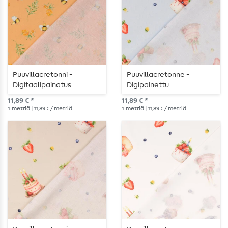
Puuvillacretonni -
Puuvillacretonne -
Digitaalipainatus
Digipainettu
Kimalaiset ja Marjat
Vaaleansininen
11,89 € *
11,89 € *
Persikka
Kakkukuvio
1
metriä
| 11,89 € / metriä
1
metriä
| 11,89 € / metriä