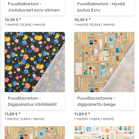
Puuvillakretoni -
Puuvillakretoni - Hyvää
Joulukuuset ecru värinen
joulua Ecru
10,39 € *
10,39 € *
1
metriä
| 10,39 € / metriä
1
metriä
| 10,39 € / metriä
Puuvillacreton -
Puuvillacretonne -
Digipainatus Väriläiskät
digipainettu beige
Antrasiitti
11,89 € *
11,89 € *
1
metriä
| 11,89 € / metriä
1
metriä
| 11,89 € / metriä