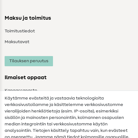
Maksu ja toimitus
Toimitustiedot
Maksutavat
Tilauksen peruutus
Ilmaiset oppaat
Kangassanasto
Käytämme evästeitä ja vastaavia teknologioita
Ompelusanasto
verkkosivustollamme ja käsittelemme verkkosivustomme
vierailijoiden henkilötietoja (esim. IP-osoite), esimerkiksi
Ompeluohjeet
sisällön ja mainosten personointiin, kolmannen osapuolen
median integrointiin tai verkkosivustomme käytön
Apua ja yhteystiedot
analysointiin. Tietojen käsittely tapahtuu vain, kun evästeet
on asennettu. Jaamme nämä tiedot kolmansille osapuolille,
Yhteystiedot