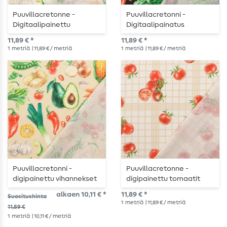
Puuvillacretonne -
Puuvillacretonni -
Digitaalipainettu
Digitaalipainatus
vihannekset valkoinen
vihannekset musta
11,89 € *
11,89 € *
1
metriä
| 11,89 € / metriä
1
metriä
| 11,89 € / metriä
Puuvillacretonni -
Puuvillacretonne -
digipainettu vihannekset
digipainettu tomaatit
beige
valkoinen beige
alkaen 10,11 € *
11,89 € *
Suositushinta
1
metriä
| 11,89 € / metriä
11,89 €
1
metriä
| 10,11 € / metriä