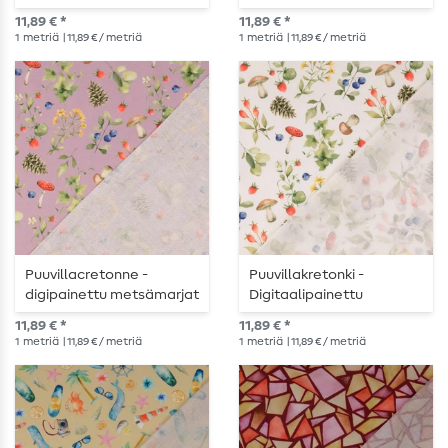
Beige
marjat sininen
11,89 € *
11,89 € *
1
metriä
| 11,89 € / metriä
1
metriä
| 11,89 € / metriä
Puuvillacretonne -
Puuvillakretonki -
digipainettu metsämarjat
Digitaalipainettu
lila
Metsänmarjat Valkoinen
11,89 € *
11,89 € *
1
metriä
| 11,89 € / metriä
1
metriä
| 11,89 € / metriä