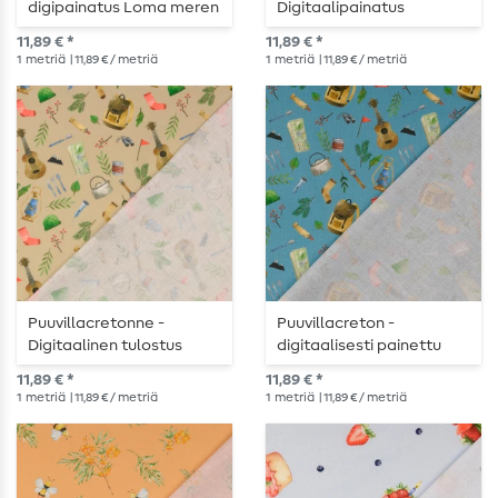
digipainatus Loma meren
Digitaalipainatus
äärellä vaaleansininen
vaellusvarusteet tumma
11,89 € *
11,89 € *
vihreä
1
metriä
| 11,89 € / metriä
1
metriä
| 11,89 € / metriä
Puuvillacretonne -
Puuvillacreton -
Digitaalinen tulostus
digitaalisesti painettu
retkeilyvaruste hiekka
vaellustarvikkeet petrol
11,89 € *
11,89 € *
1
metriä
| 11,89 € / metriä
1
metriä
| 11,89 € / metriä