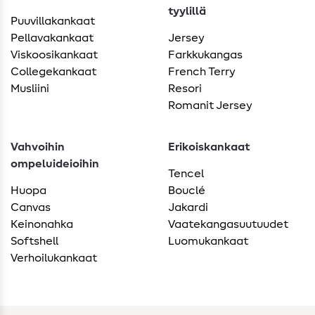
tyylillä
Puuvillakankaat
Pellavakankaat
Jersey
Viskoosikankaat
Farkkukangas
Collegekankaat
French Terry
Musliini
Resori
Romanit Jersey
Vahvoihin
Erikoiskankaat
ompeluideioihin
Tencel
Huopa
Bouclé
Canvas
Jakardi
Keinonahka
Vaatekangasuutuudet
Softshell
Luomukankaat
Verhoilukankaat