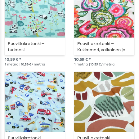
Puuvillakretonki –
Puuvillakretonki –
turkoosi
Kukkameri, valkoinen ja
monivärinen
10,59 € *
10,59 € *
1
metriä
| 10,59 € / metriä
1
metriä
| 10,59 € / metriä
Puuvillakretonki –
Puuvillakretonki –