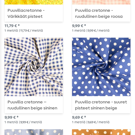
Puuvillacretonne -
Puuvilla cretonne -
Värikkäät pisteet
ruudullinen beige roosa
keltainen
wash
11,79 € *
9,99 € *
1
metriä
| 11,79 € / metriä
1
metriä
| 9,99 € / metriä
Puuvilla cretonne –
Puuvilla cretonne - suuret
ruudullinen beige sininen
pisteet sininen beige
wash
wash
9,99 € *
9,69 € *
1
metriä
| 9,99 € / metriä
1
metriä
| 9,69 € / metriä