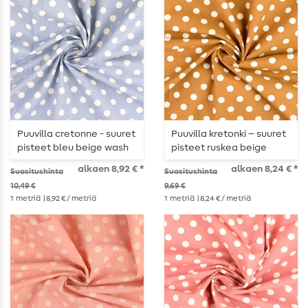
Puuvilla cretonne - suuret
Puuvilla kretonki – suuret
pisteet bleu beige wash
pisteet ruskea beige
wash
alkaen 8,92 € *
alkaen 8,24 € *
Suositushinta
Suositushinta
10,49 €
9,69 €
1
metriä
| 8,92 € / metriä
1
metriä
| 8,24 € / metriä