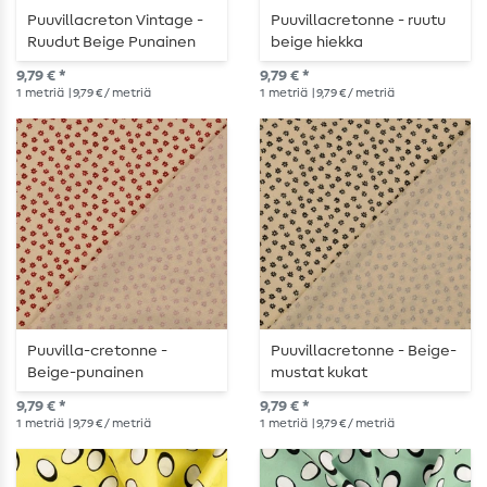
Puuvillacreton Vintage -
Puuvillacretonne - ruutu
Ruudut Beige Punainen
beige hiekka
9,79 € *
9,79 € *
1
metriä
| 9,79 € / metriä
1
metriä
| 9,79 € / metriä
Puuvilla-cretonne -
Puuvillacretonne - Beige-
Beige-punainen
mustat kukat
kukkakuosi
9,79 € *
9,79 € *
1
metriä
| 9,79 € / metriä
1
metriä
| 9,79 € / metriä