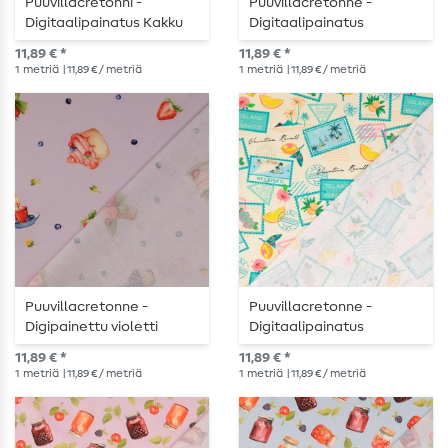
Puuvillacretonni -
Puuvillacretonne -
Digitaalipainatus Kakku
Digitaalipainatus
Harmaa
Kakkuset Valkoinen
11,89 € *
11,89 € *
1
metriä
| 11,89 € / metriä
1
metriä
| 11,89 € / metriä
Puuvillacretonne -
Puuvillacretonne -
Digipainettu violetti
Digitaalipainatus
muffinssit
Postimerkit Loma Hiekka
11,89 € *
11,89 € *
1
metriä
| 11,89 € / metriä
1
metriä
| 11,89 € / metriä