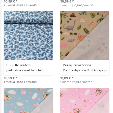
10,59 € *
10,59 € *
1
metriä
| 10,59 € / metriä
1
metriä
| 10,59 € / metriä
Puuvillakretoni -
Puuvillacretonne -
petrolinsiniset lehdet
Digitaalipainettu Dinoja ja
Sateenkaaria Hiekka
10,59 € *
11,89 € *
1
metriä
| 10,59 € / metriä
1
metriä
| 11,89 € / metriä