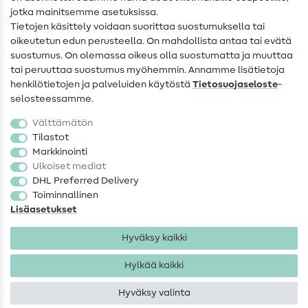
jotka mainitsemme asetuksissa.
Tietoa omistajanvaihdoksesta
Tietojen käsittely voidaan suorittaa suostumuksella tai
oikeutetun edun perusteella. On mahdollista antaa tai evätä
FAQ
suostumus. On olemassa oikeus olla suostumatta ja muuttaa
tai peruuttaa suostumus myöhemmin. Annamme lisätietoja
Peruutusoikeus
henkilötietojen ja palveluiden käytöstä
Tietosuojaseloste
-
Suosittu
selosteessamme.
Välttämätön
Kankaat
Tilastot
Markkinointi
Ompelutarvikkeet
Ulkoiset mediat
Ale
DHL Preferred Delivery
Toiminnallinen
Lisäasetukset
Hyväksy kaikki
Hylkää kaikki
Yhteystiedot
Tietosuoja
Käyttöehdot
Peruutusoikeus
Hyväksy valinta
Tekijänoikeus 2026 SewIY GmbH