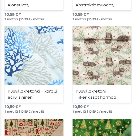
Ajoneuvot,
Abstraktit muodot,
vaaleansininen
monivärinen
10,59 € *
10,59 € *
1
metriä
| 10,59 € / metriä
1
metriä
| 10,59 € / metriä
Puuvillakretonki – koralli,
Puuvillakretoni -
ecru, sininen
Tiikerikissat harmaa
10,59 € *
10,59 € *
1
metriä
| 10,59 € / metriä
1
metriä
| 10,59 € / metriä