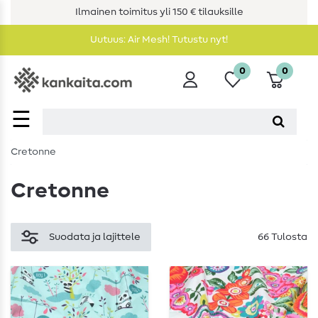
Ilmainen toimitus yli 150 € tilauksille
Uutuus: Air Mesh! Tutustu nyt!
0
0
☰
Cretonne
Cretonne
Suodata ja lajittele
66 Tulosta