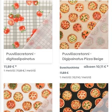
Puuvillacretonni -
Puuvillacretonni -
digitaalipainatus
Digipainatus Pizza Beige
tomaatit valkoinen
11,89 € *
alkaen 10,11 € *
Suositushinta
harmaa
1
metriä
| 11,89 € / metriä
11,89 €
1
metriä
| 10,11 € / metriä