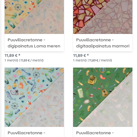
Puuvillacretonne -
Puuvillacretonne -
digipainatus Loma meren
digitaalipainatus marmori
rannalla hiekka
Bordeaux
11,89 € *
11,89 € *
1
metriä
| 11,89 € / metriä
1
metriä
| 11,89 € / metriä
Puuvillacretonne -
Puuvillacretonne -