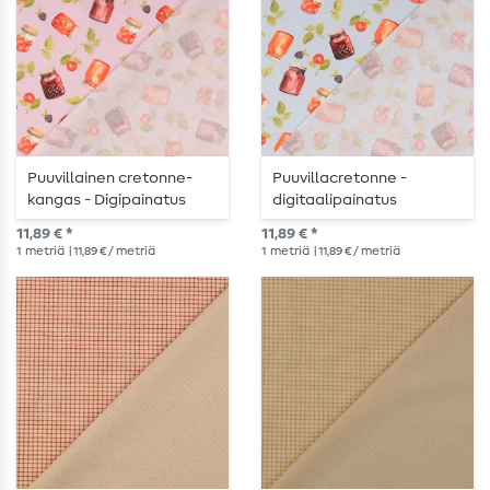
Puuvillainen cretonne-
Puuvillacretonne -
kangas - Digipainatus
digitaalipainatus
Lasipurkit Hedelmiä ja
lasipurkit hedelmät ja
11,89 € *
11,89 € *
Vihanneksia Syreeni
vihannekset
1
metriä
| 11,89 € / metriä
1
metriä
| 11,89 € / metriä
vaaleansininen