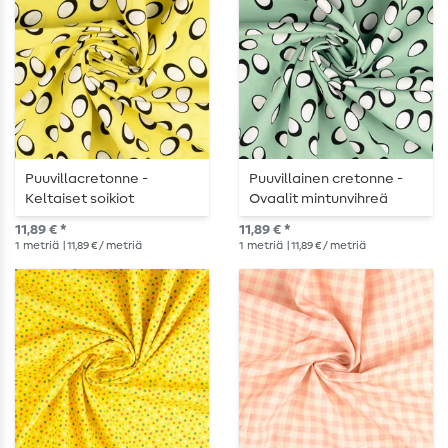
Puuvillacretonne -
Puuvillainen cretonne -
Keltaiset soikiot
Ovaalit mintunvihreä
11,89 € *
11,89 € *
1
metriä
| 11,89 € / metriä
1
metriä
| 11,89 € / metriä