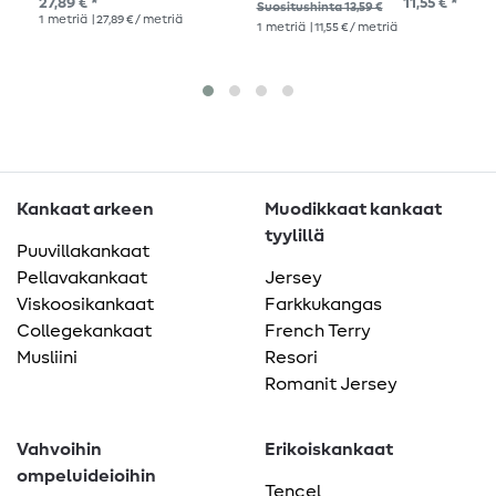
27,89 € *
11,55 € *
15,
Suositushinta 13,59 €
V
1
metriä
| 27,89 € / metriä
1
me
1
metriä
| 11,55 € / metriä
Kankaat arkeen
Muodikkaat kankaat
tyylillä
Puuvillakankaat
Pellavakankaat
Jersey
Viskoosikankaat
Farkkukangas
Collegekankaat
French Terry
Musliini
Resori
Romanit Jersey
Vahvoihin
Erikoiskankaat
ompeluideioihin
Tencel