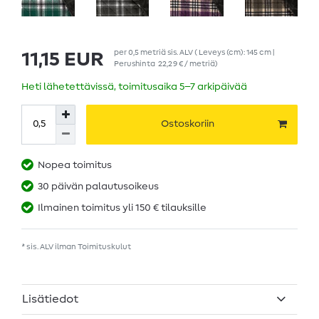
per
0,5
metriä
sis. ALV
( Leveys (cm): 145 cm |
11,15 EUR
Perushinta
22,29 € / metriä
)
Heti lähetettävissä, toimitusaika 5–7 arkipäivää
Ostoskoriin
Nopea toimitus
30 päivän palautusoikeus
Ilmainen toimitus yli 150 € tilauksille
* sis. ALV ilman
Toimituskulut
Lisätiedot