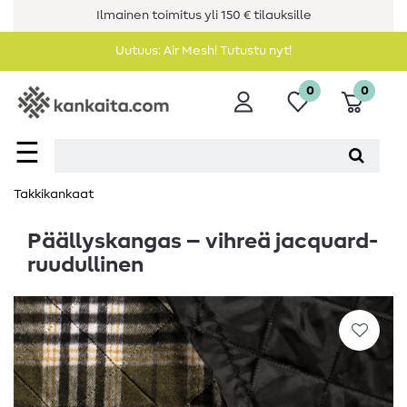
Ilmainen toimitus yli 150 € tilauksille
Uutuus: Air Mesh! Tutustu nyt!
0
0
☰
Takkikankaat
Päällyskangas – vihreä jacquard-
ruudullinen