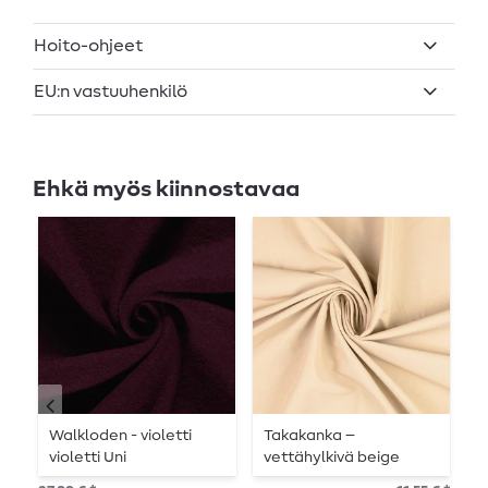
Hoito-ohjeet
EU:n vastuuhenkilö
Ehkä myös kiinnostavaa
Walkloden - violetti
Takakanka –
T
violetti Uni
vettähylkivä beige
T
trenssitakki
Y