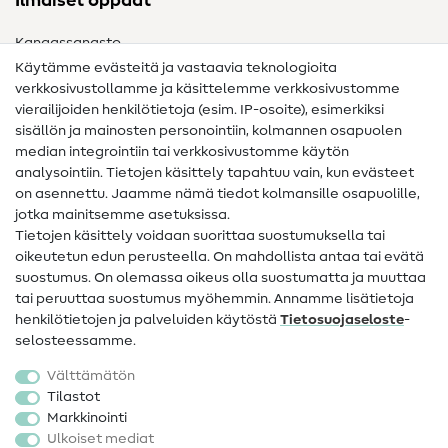
Ilmaiset oppaat
Kangassanasto
Käytämme evästeitä ja vastaavia teknologioita
Ompelusanasto
verkkosivustollamme ja käsittelemme verkkosivustomme
vierailijoiden henkilötietoja (esim. IP-osoite), esimerkiksi
Ompeluohjeet
sisällön ja mainosten personointiin, kolmannen osapuolen
median integrointiin tai verkkosivustomme käytön
Apua ja yhteystiedot
analysointiin. Tietojen käsittely tapahtuu vain, kun evästeet
on asennettu. Jaamme nämä tiedot kolmansille osapuolille,
Yhteystiedot
jotka mainitsemme asetuksissa.
Tietoa omistajanvaihdoksesta
Tietojen käsittely voidaan suorittaa suostumuksella tai
oikeutetun edun perusteella. On mahdollista antaa tai evätä
FAQ
suostumus. On olemassa oikeus olla suostumatta ja muuttaa
tai peruuttaa suostumus myöhemmin. Annamme lisätietoja
Peruutusoikeus
henkilötietojen ja palveluiden käytöstä
Tietosuojaseloste
-
Suosittu
selosteessamme.
Välttämätön
Kankaat
Tilastot
Markkinointi
Ompelutarvikkeet
Ulkoiset mediat