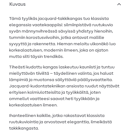
Kuvaus
Tämä tyylikäs jacquard-takkikangas tuo klassista
eleganssia vaatekaappiisi: silmiinpistävä ruutukuvio
syvän männynvihreässä sävyissä yhdistyy hienoihin,
tummiin korostusviivoihin, jotka antavat mallille
syvyyttä ja rakennetta. Hieman meloitu ulkonäkö luo
korkealaatuisen, modernin ilmeen, joka on ajaton
mutta silti täysin trendikäs.
Tiheästi kudottu kangas laskeutuu kauniisti ja tuntuu
miellyttävän tiiviiltä – täydellinen valinta, jos haluat
lämpimiä ja muotonsa säilyttäviä päällysvaatteita.
Jacquard-kudontatekniikan ansiosta ruudut näyttävät
erityisen kolmiulotteisilta ja tyylikkäiltä, joten
ommellut vaatteesi saavat heti tyylikkään ja
korkealaatuisen ilmeen.
Ihanteellinen kaikille, jotka rakastavat klassista
ruutukuviointia ja arvostavat eleganttia, ilmeikästä
takkikangasta.