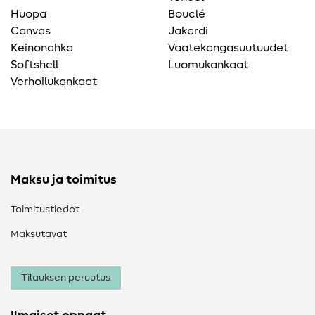
Huopa
Bouclé
Canvas
Jakardi
Keinonahka
Vaatekangasuutuudet
Softshell
Luomukankaat
Verhoilukankaat
Maksu ja toimitus
Toimitustiedot
Maksutavat
Tilauksen peruutus