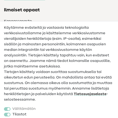
Ilmaiset oppaat
Kangassanasto
Käytämme evästeitä ja vastaavia teknologioita
Ompelusanasto
verkkosivustollamme ja käsittelemme verkkosivustomme
vierailijoiden henkilötietoja (esim. IP-osoite), esimerkiksi
Ompeluohjeet
sisällön ja mainosten personointiin, kolmannen osapuolen
median integrointiin tai verkkosivustomme käytön
Apua ja yhteystiedot
analysointiin. Tietojen käsittely tapahtuu vain, kun evästeet
on asennettu. Jaamme nämä tiedot kolmansille osapuolille,
Yhteystiedot
jotka mainitsemme asetuksissa.
Tietoa omistajanvaihdoksesta
Tietojen käsittely voidaan suorittaa suostumuksella tai
oikeutetun edun perusteella. On mahdollista antaa tai evätä
FAQ
suostumus. On olemassa oikeus olla suostumatta ja muuttaa
tai peruuttaa suostumus myöhemmin. Annamme lisätietoja
Peruutusoikeus
henkilötietojen ja palveluiden käytöstä
Tietosuojaseloste
-
Suosittu
selosteessamme.
Välttämätön
Kankaat
Tilastot