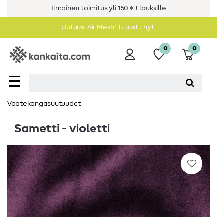
Ilmainen toimitus yli 150 € tilauksille
Uutuus: Air Mesh! Tutustu nyt!
0
0
☰
Vaatekangasuutuudet
Sametti - violetti