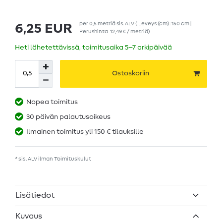
per
0,5
metriä
sis. ALV
( Leveys (cm): 150 cm |
6,25 EUR
Perushinta
12,49 € / metriä
)
Heti lähetettävissä, toimitusaika 5–7 arkipäivää
Ostoskoriin
Nopea toimitus
30 päivän palautusoikeus
Ilmainen toimitus yli 150 € tilauksille
* sis. ALV ilman
Toimituskulut
Lisätiedot
Kuvaus