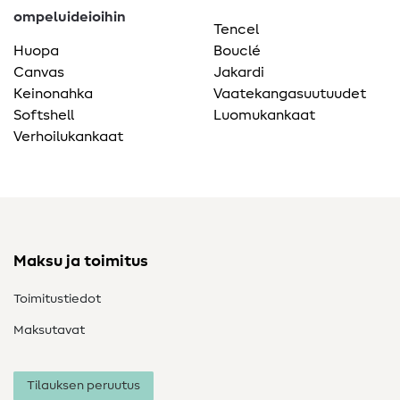
ompeluideioihin
Tencel
Huopa
Bouclé
Canvas
Jakardi
Keinonahka
Vaatekangasuutuudet
Softshell
Luomukankaat
Verhoilukankaat
Maksu ja toimitus
Toimitustiedot
Maksutavat
Tilauksen peruutus