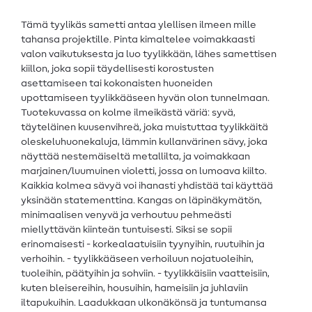
Tämä tyylikäs sametti antaa ylellisen ilmeen mille
tahansa projektille. Pinta kimaltelee voimakkaasti
valon vaikutuksesta ja luo tyylikkään, lähes samettisen
kiillon, joka sopii täydellisesti korostusten
asettamiseen tai kokonaisten huoneiden
upottamiseen tyylikkääseen hyvän olon tunnelmaan.
Tuotekuvassa on kolme ilmeikästä väriä: syvä,
täyteläinen kuusenvihreä, joka muistuttaa tyylikkäitä
oleskeluhuonekaluja, lämmin kullanvärinen sävy, joka
näyttää nestemäiseltä metallilta, ja voimakkaan
marjainen/luumuinen violetti, jossa on lumoava kiilto.
Kaikkia kolmea sävyä voi ihanasti yhdistää tai käyttää
yksinään statementtina. Kangas on läpinäkymätön,
minimaalisen venyvä ja verhoutuu pehmeästi
miellyttävän kiinteän tuntuisesti. Siksi se sopii
erinomaisesti - korkealaatuisiin tyynyihin, ruutuihin ja
verhoihin. - tyylikkääseen verhoiluun nojatuoleihin,
tuoleihin, päätyihin ja sohviin. - tyylikkäisiin vaatteisiin,
kuten bleisereihin, housuihin, hameisiin ja juhlaviin
iltapukuihin. Laadukkaan ulkonäkönsä ja tuntumansa