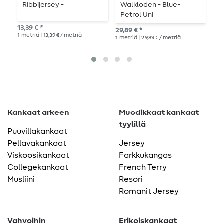
Ribbijersey -
Walkloden - Blue-
W
Petrol Uni
13,39 € *
27,
29,89 € *
1
metriä
| 13,39 € / metriä
1
me
1
metriä
| 29,89 € / metriä
Kankaat arkeen
Muodikkaat kankaat
tyylillä
Puuvillakankaat
Pellavakankaat
Jersey
Viskoosikankaat
Farkkukangas
Collegekankaat
French Terry
Musliini
Resori
Romanit Jersey
Vahvoihin
Erikoiskankaat