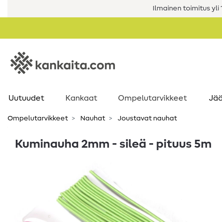
Ilmainen toimitus yli 1
Uutuudet
Kankaat
Ompelutarvikkeet
Jää
Ompelutarvikkeet
Nauhat
Joustavat nauhat
Kuminauha 2mm - sileä - pituus 5m