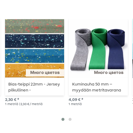
Много цветов
Много цветов
Bias-teippi 22mm - Jersey
Kuminauha 50 mm –
pilkullinen -
myydään metritavarana
metritavarana.
2,30 € *
4,09 € *
1
metriä
| 2,30 € / metriä
1
metriä