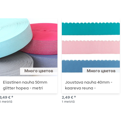
Много цветов
Много цветов
Elastinen nauha 50mm
Joustava nauha 40mm -
K
glitter hopea - metri
kaareva reuna -
r
kerrallaan
metritavarana.
m
3,49 € *
2,49 € *
2,9
1
metriä
1
metriä
1
me