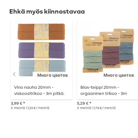
Ehkä myös kiinnostavaa
Много цветов
Много цветов
Vino nauha 20mm -
Bias-teippi 20mm -
viskoositrikoo - 3m pitkä.
orgaaninen trikoo - 3m
pitkä
3,99 € *
5,29 € *
3
metriä
| 1,33 € / metriä
3
metriä
| 1,76 € / metriä