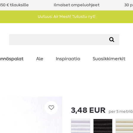
50 € tilauksille
Ilmaiset ompeluohjeet
30 p
Uutuus: Air Mesh! Tutustu nyt!
nnöspalat
Ale
Inspiraatio
Suosikkimerkit
3,48 EUR
per
5
metri