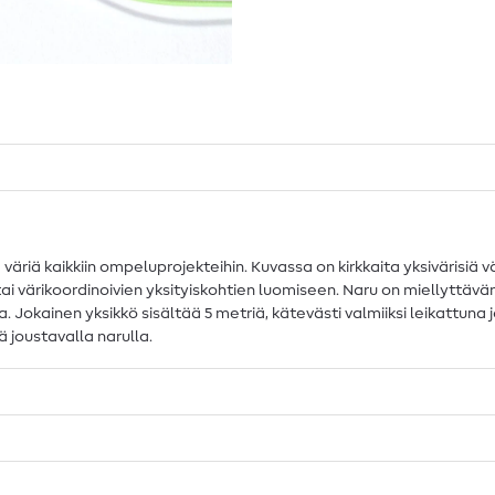
 väriä kaikkiin ompeluprojekteihin. Kuvassa on kirkkaita yksivärisiä 
n tai värikoordinoivien yksityiskohtien luomiseen. Naru on miellyttäv
Jokainen yksikkö sisältää 5 metriä, kätevästi valmiiksi leikattuna ja
 joustavalla narulla.