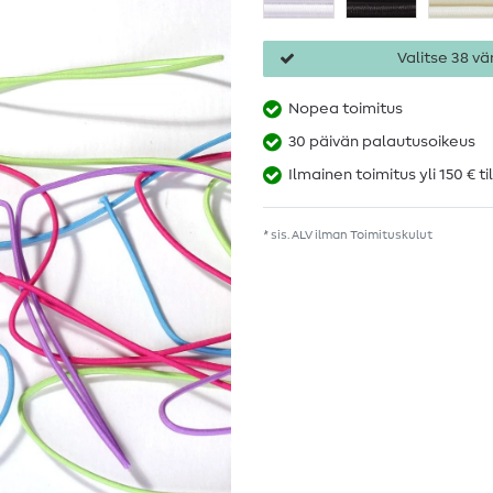
Valitse 38 vär
Nopea toimitus
30 päivän palautusoikeus
Ilmainen toimitus yli 150 € ti
* sis. ALV ilman
Toimituskulut