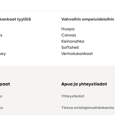
ankaat tyylillä
Vahvoihin ompeluideioihin
Huopa
as
Canvas
Keinonahka
Softshell
sey
Verhoilukankaat
ppaat
Apua ja yhteystiedot
to
Yhteystiedot
to
Tietoa omistajanvaihdoksesta