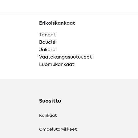
Erikoiskankaat
Tencel
Bouclé
Jakardi
Vaatekangasuutuudet
Luomukankaat
Suosittu
Kankaat
Ompelutarvikkeet