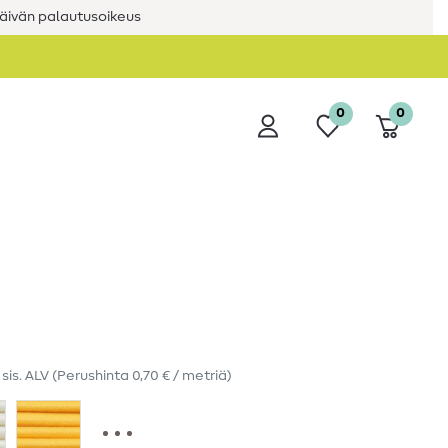
äivän palautusoikeus
0
0
ä
sis. ALV
(Perushinta
0,70 € / metriä
)