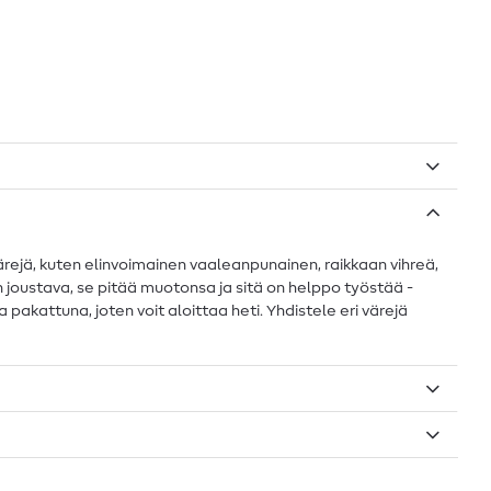
värejä, kuten elinvoimainen vaaleanpunainen, raikkaan vihreä,
än joustava, se pitää muotonsa ja sitä on helppo työstää -
 pakattuna, joten voit aloittaa heti. Yhdistele eri värejä