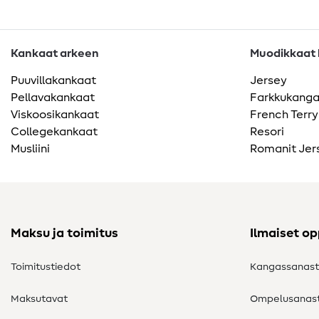
Kankaat arkeen
Muodikkaat k
Puuvillakankaat
Jersey
Pellavakankaat
Farkkukang
Viskoosikankaat
French Terry
Collegekankaat
Resori
Musliini
Romanit Jer
Maksu ja toimitus
Ilmaiset o
Toimitustiedot
Kangassanas
Maksutavat
Ompelusanas