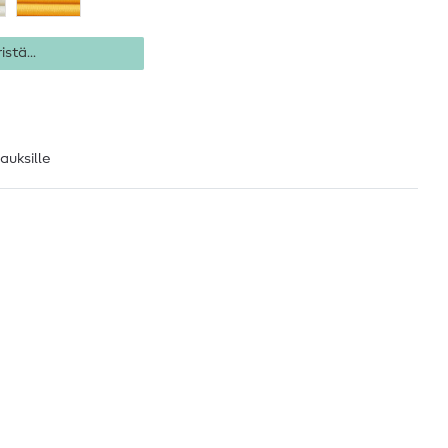
istä...
lauksille