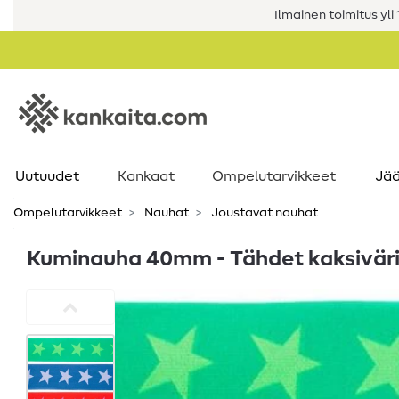
Ilmainen toimitus yli 1
Uutuudet
Kankaat
Ompelutarvikkeet
Jää
Ompelutarvikkeet
Nauhat
Joustavat nauhat
Kuminauha 40mm - Tähdet kaksiväri