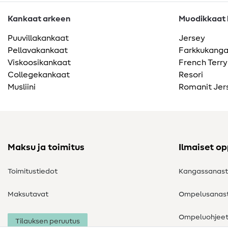
Kankaat arkeen
Muodikkaat k
Puuvillakankaat
Jersey
Pellavakankaat
Farkkukang
Viskoosikankaat
French Terry
Collegekankaat
Resori
Musliini
Romanit Jer
Maksu ja toimitus
Ilmaiset o
Toimitustiedot
Kangassanas
Maksutavat
Ompelusanas
Ompeluohjee
Tilauksen peruutus