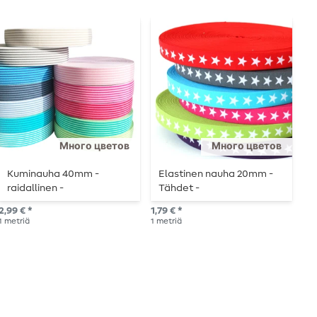
Много цветов
Много цветов
Kuminauha 40mm -
Elastinen nauha 20mm -
E
raidallinen -
Tähdet -
t
metritavaranauhat
metritavaranauha
m
2,99 € *
1,79 € *
1,9
1
metriä
1
metriä
1
me