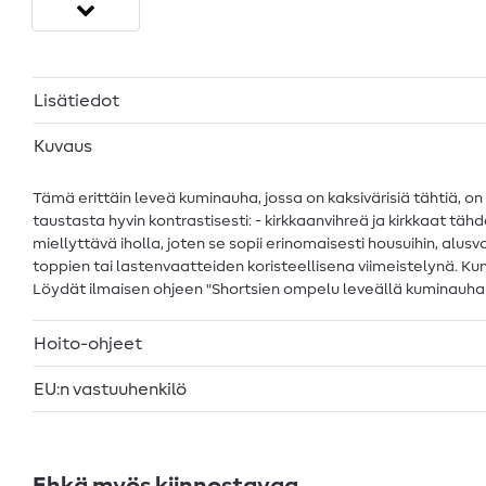
Lisätiedot
Kuvaus
Tämä erittäin leveä kuminauha, jossa on kaksivärisiä tähtiä, on
taustasta hyvin kontrastisesti: - kirkkaanvihreä ja kirkkaat tä
miellyttävä iholla, joten se sopii erinomaisesti housuihin, alusv
toppien tai lastenvaatteiden koristeellisena viimeistelynä. K
Löydät ilmaisen ohjeen "Shortsien ompelu leveällä kuminauhalla
Hoito-ohjeet
EU:n vastuuhenkilö
Ehkä myös kiinnostavaa