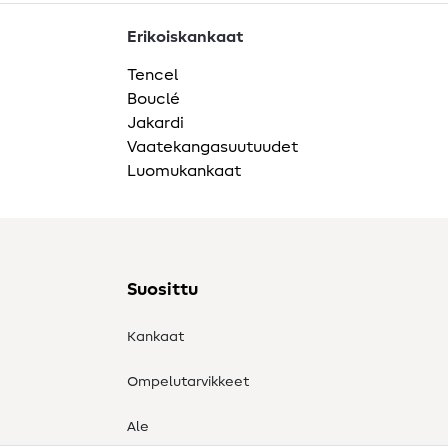
Erikoiskankaat
Tencel
Bouclé
Jakardi
Vaatekangasuutuudet
Luomukankaat
Suosittu
Kankaat
Ompelutarvikkeet
Ale