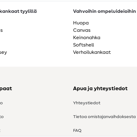
ankaat tyylillä
Vahvoihin ompeluideioihin
Huopa
as
Canvas
Keinonahka
Softshell
sey
Verhoilukankaat
ppaat
Apua ja yhteystiedot
to
Yhteystiedot
to
Tietoa omistajanvaihdoksesta
t
FAQ