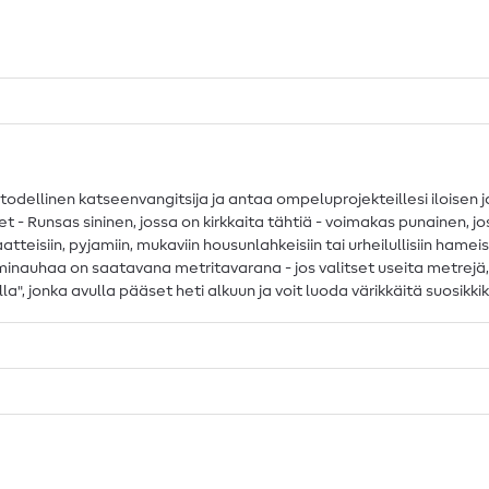
 todellinen katseenvangitsija ja antaa ompeluprojekteillesi iloisen 
hdet - Runsas sininen, jossa on kirkkaita tähtiä - voimakas punainen
aatteisiin, pyjamiin, mukaviin housunlahkeisiin tai urheilullisiin ham
uminauhaa on saatavana metritavarana - jos valitset useita metrejä
", jonka avulla pääset heti alkuun ja voit luoda värikkäitä suosikki