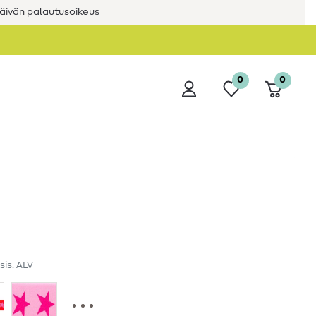
äivän palautusoikeus
0
0
sis. ALV