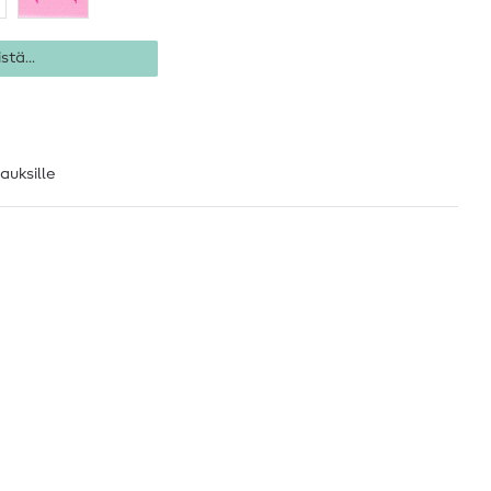
stä...
lauksille