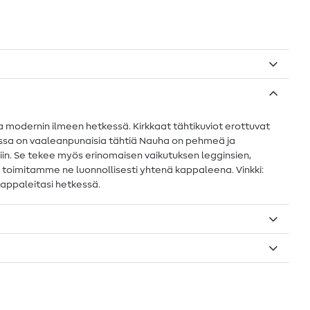
ja modernin ilmeen hetkessä. Kirkkaat tähtikuviot erottuvat
, jossa on vaaleanpunaisia tähtiä Nauha on pehmeä ja
eisiin. Se tekee myös erinomaisen vaikutuksen legginsien,
, toimitamme ne luonnollisesti yhtenä kappaleena. Vinkki:
kappaleitasi hetkessä.