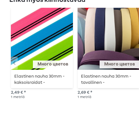
Много цветов
Много цветов
Elastinen nauha 30mm -
Elastinen nauha 30mm -
kaksoisraidat -
tavallinen -
metritavarana.
metritavaranauhat
2,49 € *
2,69 € *
1
metriä
1
metriä