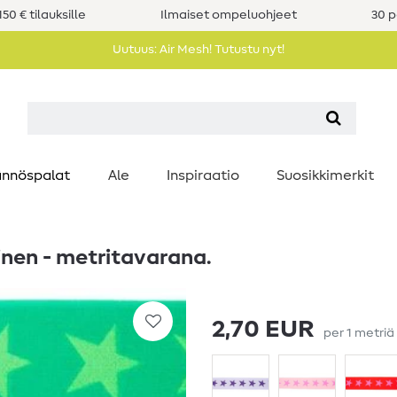
50 € tilauksille
Ilmaiset ompeluohjeet
30 p
Uutuus: Air Mesh! Tutustu nyt!
nnöspalat
Ale
Inspiraatio
Suosikkimerkit
nen - metritavarana.
2,70 EUR
per
1
metriä