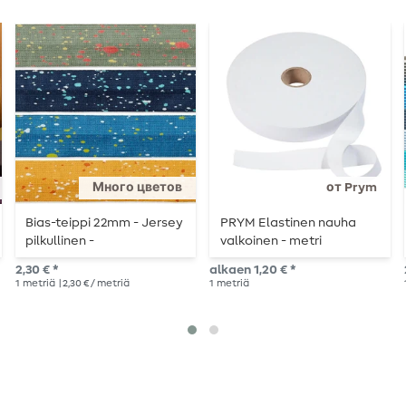
Много цветов
от Prym
Bias-teippi 22mm - Jersey
PRYM Elastinen nauha
pilkullinen -
valkoinen - metri
metritavarana.
kerrallaan
2,30 € *
alkaen 1,20 € *
1
metriä
| 2,30 € / metriä
1
metriä