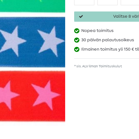
Valitse 8 väri
Nopea toimitus
30 päivän palautusoikeus
Ilmainen toimitus yli 150 € ti
* sis. ALV ilman
Toimituskulut