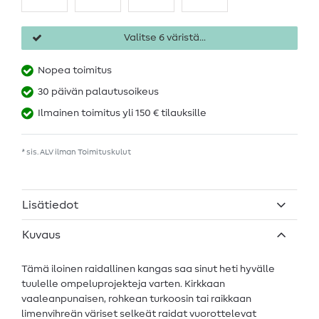
Valitse 6 väristä...
Nopea toimitus
30 päivän palautusoikeus
Ilmainen toimitus yli 150 € tilauksille
* sis. ALV ilman
Toimituskulut
Lisätiedot
Kuvaus
Tämä iloinen raidallinen kangas saa sinut heti hyvälle
tuulelle ompeluprojekteja varten. Kirkkaan
vaaleanpunaisen, rohkean turkoosin tai raikkaan
limenvihreän väriset selkeät raidat vuorottelevat