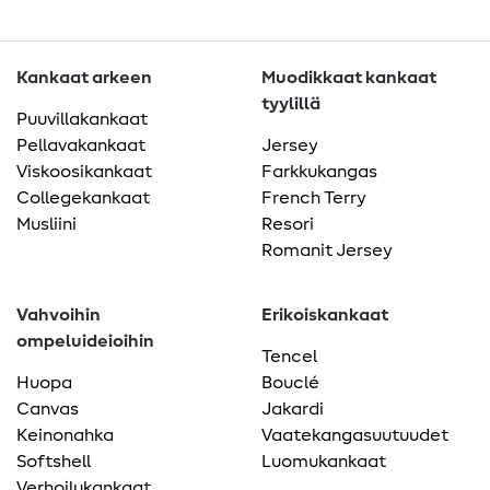
Kankaat arkeen
Muodikkaat kankaat
tyylillä
Puuvillakankaat
Pellavakankaat
Jersey
Viskoosikankaat
Farkkukangas
Collegekankaat
French Terry
Musliini
Resori
Romanit Jersey
Vahvoihin
Erikoiskankaat
ompeluideioihin
Tencel
Huopa
Bouclé
Canvas
Jakardi
Keinonahka
Vaatekangasuutuudet
Softshell
Luomukankaat
Verhoilukankaat