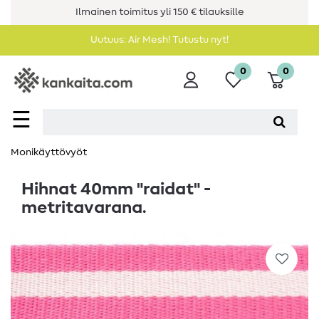
Ilmainen toimitus yli 150 € tilauksille
Uutuus: Air Mesh! Tutustu nyt!
0
0
☰
Monikäyttövyöt
Hihnat 40mm "raidat" -
metritavarana.