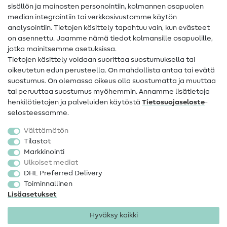
sisällön ja mainosten personointiin, kolmannen osapuolen
Apua ja yhteystiedot
median integrointiin tai verkkosivustomme käytön
analysointiin. Tietojen käsittely tapahtuu vain, kun evästeet
on asennettu. Jaamme nämä tiedot kolmansille osapuolille,
Yhteystiedot
jotka mainitsemme asetuksissa.
Tietoa omistajanvaihdoksesta
Tietojen käsittely voidaan suorittaa suostumuksella tai
oikeutetun edun perusteella. On mahdollista antaa tai evätä
FAQ
suostumus. On olemassa oikeus olla suostumatta ja muuttaa
tai peruuttaa suostumus myöhemmin. Annamme lisätietoja
Peruutusoikeus
henkilötietojen ja palveluiden käytöstä
Tietosuojaseloste
-
Suosittu
selosteessamme.
Välttämätön
Kankaat
Tilastot
Markkinointi
Ompelutarvikkeet
Ulkoiset mediat
Ale
DHL Preferred Delivery
Toiminnallinen
Lisäasetukset
Hyväksy kaikki