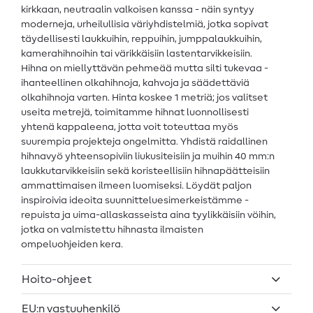
kirkkaan, neutraalin valkoisen kanssa - näin syntyy
moderneja, urheilullisia väriyhdistelmiä, jotka sopivat
täydellisesti laukkuihin, reppuihin, jumppalaukkuihin,
kamerahihnoihin tai värikkäisiin lastentarvikkeisiin.
Hihna on miellyttävän pehmeää mutta silti tukevaa -
ihanteellinen olkahihnoja, kahvoja ja säädettäviä
olkahihnoja varten. Hinta koskee 1 metriä; jos valitset
useita metrejä, toimitamme hihnat luonnollisesti
yhtenä kappaleena, jotta voit toteuttaa myös
suurempia projekteja ongelmitta. Yhdistä raidallinen
hihnavyö yhteensopiviin liukusiteisiin ja muihin 40 mm:n
laukkutarvikkeisiin sekä koristeellisiin hihnapäätteisiin
ammattimaisen ilmeen luomiseksi. Löydät paljon
inspiroivia ideoita suunnitteluesimerkeistämme -
repuista ja uima-allaskasseista aina tyylikkäisiin vöihin,
jotka on valmistettu hihnasta ilmaisten
ompeluohjeiden kera.
Hoito-ohjeet
EU:n vastuuhenkilö