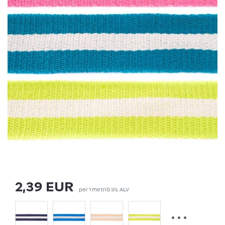
2,39 EUR
per
1
metriä
sis. ALV