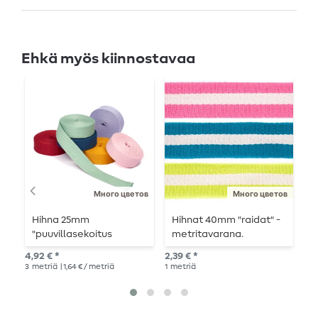
Ehkä myös kiinnostavaa
Много цветов
Много цветов
Hihna 25mm
Hihnat 40mm "raidat" -
H
"puuvillasekoitus
metritavarana.
pehmeä" - 3m pitkä.
2,7
4,92 € *
2,39 € *
3
m
3
metriä
| 1,64 € / metriä
1
metriä