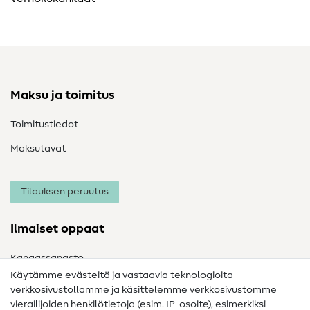
Maksu ja toimitus
Toimitustiedot
Maksutavat
Tilauksen peruutus
Ilmaiset oppaat
Kangassanasto
Käytämme evästeitä ja vastaavia teknologioita
Ompelusanasto
verkkosivustollamme ja käsittelemme verkkosivustomme
vierailijoiden henkilötietoja (esim. IP-osoite), esimerkiksi
Ompeluohjeet