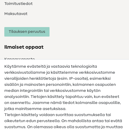
Toimitustiedot
Maksutavat
Tilauksen peruutus
Ilmaiset oppaat
Kangassanasto
Käytämme evästeitä ja vastaavia teknologioita
Ompelusanasto
verkkosivustollamme ja käsittelemme verkkosivustomme
vierailijoiden henkilötietoja (esim. IP-osoite), esimerkiksi
Ompeluohjeet
sisällön ja mainosten personointiin, kolmannen osapuolen
Apua ja yhteystiedot
median integrointiin tai verkkosivustomme käytön
analysointiin. Tietojen käsittely tapahtuu vain, kun evästeet
on asennettu. Jaamme nämä tiedot kolmansille osapuolille,
Yhteystiedot
jotka mainitsemme asetuksissa.
Tietoa omistajanvaihdoksesta
Tietojen käsittely voidaan suorittaa suostumuksella tai
oikeutetun edun perusteella. On mahdollista antaa tai evätä
FAQ
suostumus. On olemassa oikeus olla suostumatta ja muuttaa