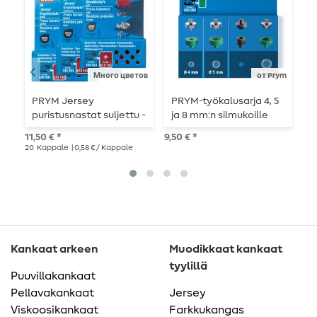
Много цветов
от Prym
PRYM Jersey
PRYM-työkalusarja 4, 5
P
puristusnastat suljettu -
ja 8 mm:n silmukoille
4
12mm - 20 kpl
h
11,50 € *
9,50 € *
5,6
20
Kappale
| 0,58 € / Kappale
1
Ka
Kankaat arkeen
Muodikkaat kankaat
tyylillä
Puuvillakankaat
Pellavakankaat
Jersey
Viskoosikankaat
Farkkukangas