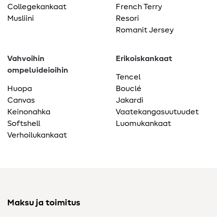
Collegekankaat
French Terry
Musliini
Resori
Romanit Jersey
Vahvoihin
Erikoiskankaat
ompeluideioihin
Tencel
Huopa
Bouclé
Canvas
Jakardi
Keinonahka
Vaatekangasuutuudet
Softshell
Luomukankaat
Verhoilukankaat
Maksu ja toimitus