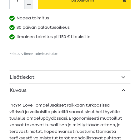
Ostoskoriin
Nopea toimitus
30 päivän palautusoikeus
Ilmainen toimitus yli 150 € tilauksille
* sis. ALV ilman
Toimituskulut
Lisätiedot
Kuvaus
PRYM Love -ompelusakset raikkaan turkoosissa
värissä ja valkoisilla pisteillä saavat sinut heti hyvälle
tuulelle ompelupöydässäsi. Ergonomisesti muotoillut
kahvat takaavat turvallisen ja miellyttävän otteen, ja
terävästi hiotut, hopeanväriset ruostumattomasta
teräksestä valmistetut terät mahdollistavat puhtaat