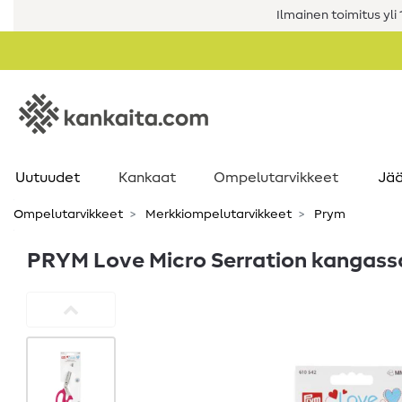
Ilmainen toimitus yli 1
Uutuudet
Kankaat
Ompelutarvikkeet
Jää
Ompelutarvikkeet
Merkkiompelutarvikkeet
Prym
PRYM Love Micro Serration kangassa