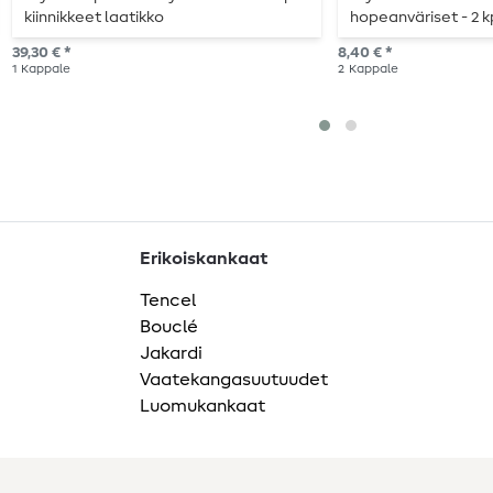
kiinnikkeet laatikko
hopeanväriset - 2 k
39,30 € *
8,40 € *
1
Kappale
2
Kappale
Erikoiskankaat
Tencel
Bouclé
Jakardi
Vaatekangasuutuudet
Luomukankaat