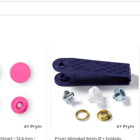
от Prym
от Prym
ttimet - 12,4 mm -
Prym-silmukat 8mm Ø + työkalu