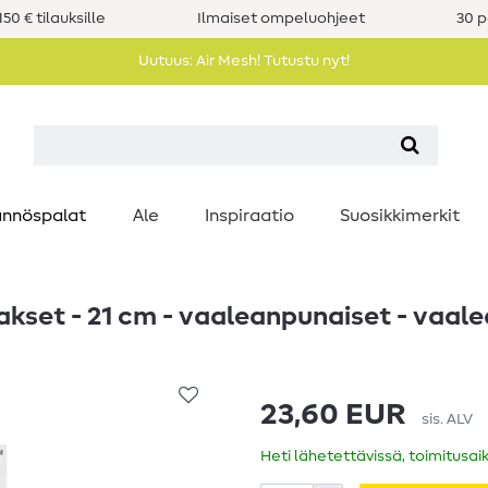
50 € tilauksille
Ilmaiset ompeluohjeet
30 p
Uutuus: Air Mesh! Tutustu nyt!
nnöspalat
Ale
Inspiraatio
Suosikkimerkit
kset - 21 cm - vaaleanpunaiset - vaal
23,60 EUR
sis. ALV
Heti lähetettävissä, toimitusai