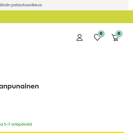
äivän palautusoikeus
0
0
eanpunainen
ka 5–7 arkipäivää