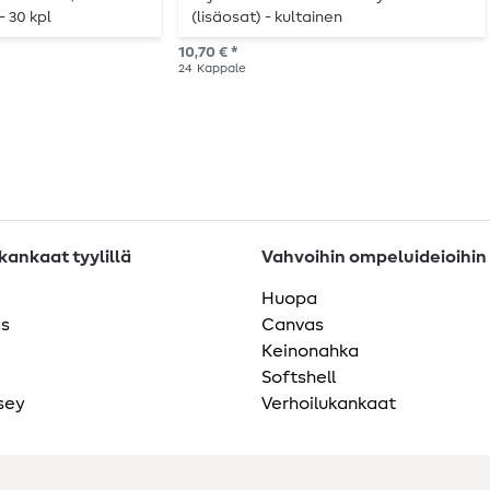
 30 kpl
(lisäosat) - kultainen
10,70 € *
24
Kappale
ankaat tyylillä
Vahvoihin ompeluideioihin
Huopa
as
Canvas
Keinonahka
Softshell
sey
Verhoilukankaat