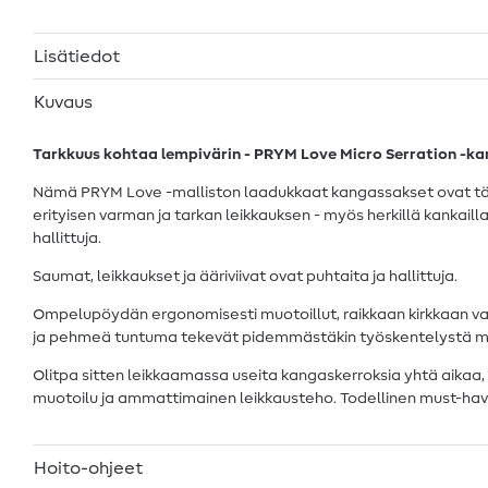
Lisätiedot
Kuvaus
Tarkkuus kohtaa lempivärin - PRYM Love Micro Serration -k
Nämä PRYM Love -malliston laadukkaat kangassakset ovat täyde
erityisen varman ja tarkan leikkauksen - myös herkillä kankailla, k
hallittuja.
Saumat, leikkaukset ja ääriviivat ovat puhtaita ja hallittuja.
Ompelupöydän ergonomisesti muotoillut, raikkaan kirkkaan va
ja pehmeä tuntuma tekevät pidemmästäkin työskentelystä 
Olitpa sitten leikkaamassa useita kangaskerroksia yhtä aikaa, 
muotoilu ja ammattimainen leikkausteho. Todellinen must-have 
Hoito-ohjeet