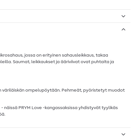
rosahaus, jossa on erityinen sahausleikkaus, takaa
aleilla. Saumat, leikkaukset ja ääriviivat ovat puhtaita ja
en väriläiskän ompelupöytään. Pehmeät, pyöristetyt muodot
ja - näissä PRYM Love -kangassaksissa yhdistyvät tyylikäs
öä.