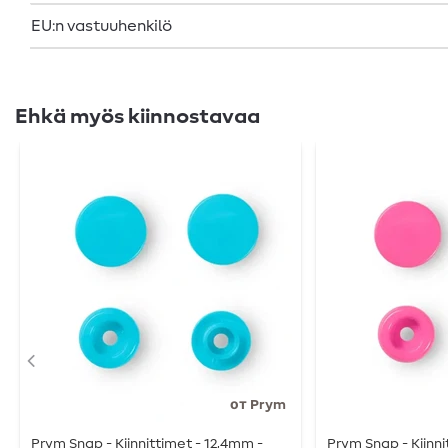
EU:n vastuuhenkilö
Ehkä myös kiinnostavaa
от Prym
Prym Snap - Kiinnittimet - 12,4mm -
Prym Snap - Kiinni