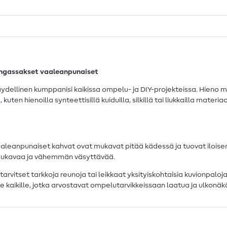
angassakset vaaleanpunaiset
llinen kumppanisi kaikissa ompelu- ja DIY-projekteissa. Hieno mik
uten hienoilla synteettisillä kuiduilla, silkillä tai liukkailla materia
aleanpunaiset kahvat ovat mukavat pitää kädessä ja tuovat ilois
mukavaa ja vähemmän väsyttävää.
tarvitset tarkkoja reunoja tai leikkaat yksityiskohtaisia kuvionpalo
kaikille, jotka arvostavat ompelutarvikkeissaan laatua ja ulkonäk