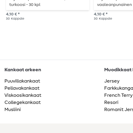
turkoosi - 30 kpl
vaaleanpunainen -
4,10 € *
4,10 € *
30
Kappale
30
Kappale
Kankaat arkeen
Muodikkaat k
Puuvillakankaat
Jersey
Pellavakankaat
Farkkukang
Viskoosikankaat
French Terry
Collegekankaat
Resori
Musliini
Romanit Jer