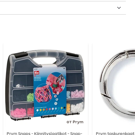
от Prym
Prym Snaps - Kiinnityslaatikot - Snap-
Prym taskurenkaat