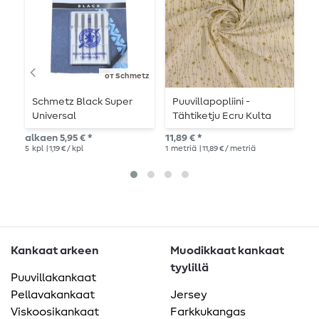
от Schmetz
Schmetz Black Super
Puuvillapopliini -
P
Universal
Tähtiketju Ecru Kulta
j
ompelukoneenneulat
Hopea
n
alkaen 5,95 € *
11,89 € *
alk
5
kpl
| 1,19 € / kpl
1
metriä
| 11,89 € / metriä
Kankaat arkeen
Muodikkaat kankaat
tyylillä
Puuvillakankaat
Pellavakankaat
Jersey
Viskoosikankaat
Farkkukangas