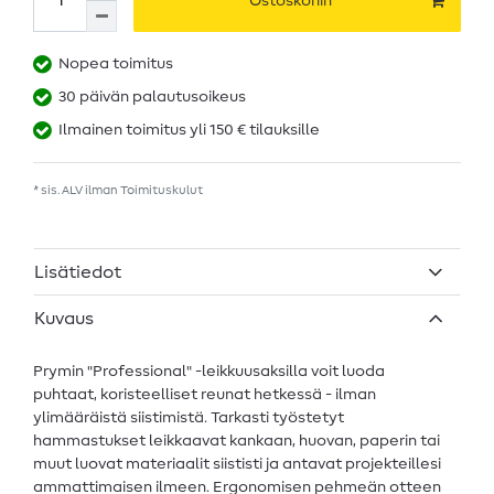
Ostoskoriin
Nopea toimitus
30 päivän palautusoikeus
Ilmainen toimitus yli 150 € tilauksille
* sis. ALV ilman
Toimituskulut
Lisätiedot
Kuvaus
Prymin "Professional" -leikkuusaksilla voit luoda
puhtaat, koristeelliset reunat hetkessä - ilman
ylimääräistä siistimistä. Tarkasti työstetyt
hammastukset leikkaavat kankaan, huovan, paperin tai
muut luovat materiaalit siististi ja antavat projekteillesi
ammattimaisen ilmeen. Ergonomisen pehmeän otteen