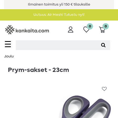
Ilmainen toimitus yli 150 € tilauksille
Uutuus: Air Mesh! Tutustu nyt!
0
0
☰
Joulu
Prym-sakset - 23cm