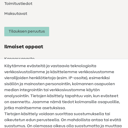
Toimitustiedot
Maksutavat
Tilauksen peruutus
Ilmaiset oppaat
Kangassanasto
Käytämme evästeitä ja vastaavia teknologioita
Ompelusanasto
verkkosivustollamme ja käsittelemme verkkosivustomme
vierailijoiden henkilötietoja (esim. IP-osoite), esimerkiksi
Ompeluohjeet
sisällön ja mainosten personointiin, kolmannen osapuolen
Apua ja yhteystiedot
median integrointiin tai verkkosivustomme käytön
analysointiin. Tietojen käsittely tapahtuu vain, kun evästeet
on asennettu. Jaamme nämä tiedot kolmansille osapuolille,
Yhteystiedot
jotka mainitsemme asetuksissa.
Tietoa omistajanvaihdoksesta
Tietojen käsittely voidaan suorittaa suostumuksella tai
oikeutetun edun perusteella. On mahdollista antaa tai evätä
FAQ
suostumus. On olemassa oikeus olla suostumatta ja muuttaa