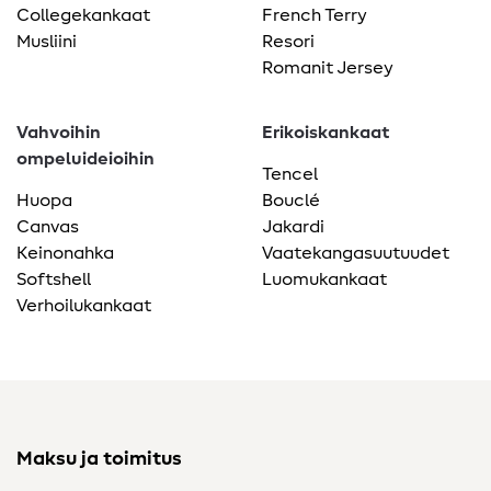
Collegekankaat
French Terry
Musliini
Resori
Romanit Jersey
Vahvoihin
Erikoiskankaat
ompeluideioihin
Tencel
Huopa
Bouclé
Canvas
Jakardi
Keinonahka
Vaatekangasuutuudet
Softshell
Luomukankaat
Verhoilukankaat
Maksu ja toimitus