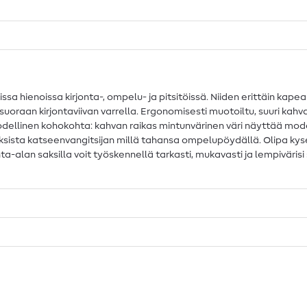
a hienoissa kirjonta-, ompelu- ja pitsitöissä. Niiden erittäin kapeall
uoraan kirjontaviivan varrella. Ergonomisesti muotoiltu, suuri kahva
dellinen kohokohta: kahvan raikas mintunvärinen väri näyttää moder
sista katseenvangitsijan millä tahansa ompelupöydällä. Olipa kyse 
irjonta-alan saksilla voit työskennellä tarkasti, mukavasti ja lempivär