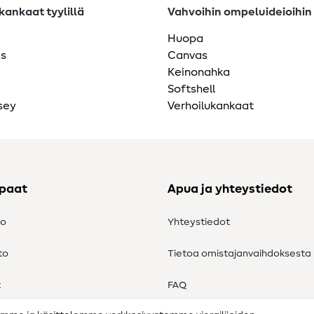
ankaat tyylillä
Vahvoihin ompeluideioihin
Huopa
as
Canvas
Keinonahka
Softshell
sey
Verhoilukankaat
ppaat
Apua ja yhteystiedot
to
Yhteystiedot
to
Tietoa omistajanvaihdoksesta
t
FAQ