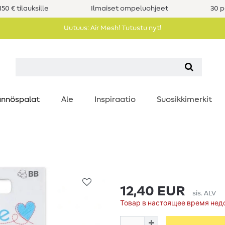
50 € tilauksille
Ilmaiset ompeluohjeet
30 p
Uutuus: Air Mesh! Tutustu nyt!
nnöspalat
Ale
Inspiraatio
Suosikkimerkit
12,40 EUR
sis. ALV
Товар в настоящее время нед