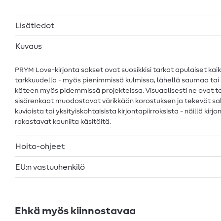
Lisätiedot
Kuvaus
PRYM Love-kirjonta sakset ovat suosikkisi tarkat apulaiset kaikiss
tarkkuudella - myös pienimmissä kulmissa, lähellä saumaa tai s
käteen myös pidemmissä projekteissa. Visuaalisesti ne ovat to
sisärenkaat muodostavat värikkään korostuksen ja tekevät sak
kuvioista tai yksityiskohtaisista kirjontapiirroksista - näillä k
rakastavat kauniita käsitöitä.
Hoito-ohjeet
EU:n vastuuhenkilö
Ehkä myös kiinnostavaa