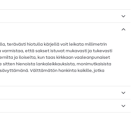
a, terävästi hiotulla kärjellä voit leikata millimetrin
 varmistaa, että sakset istuvat mukavasti ja tukevasti
nilta ja iloiselta, kun taas kirkkaan vaaleanpunaiset
sitten hienoista lankaleikkauksista, monimutkaisista
isi sävyttämänä. Välttämätön hankinta kaikille, jotka