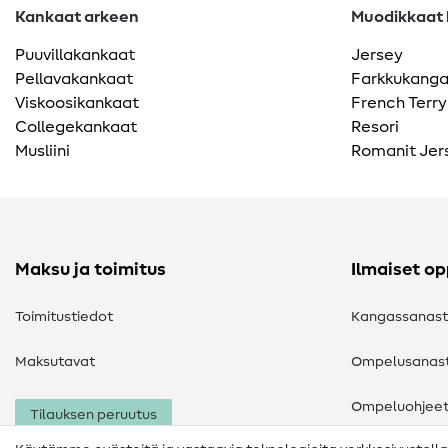
Kankaat arkeen
Muodikkaat k
Puuvillakankaat
Jersey
Pellavakankaat
Farkkukang
Viskoosikankaat
French Terry
Collegekankaat
Resori
Musliini
Romanit Jer
Maksu ja toimitus
Ilmaiset o
Toimitustiedot
Kangassanas
Maksutavat
Ompelusanas
Ompeluohjee
Tilauksen peruutus