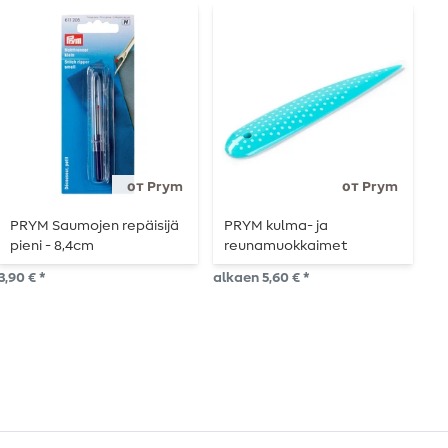
от Prym
от Prym
PRYM Saumojen repäisijä
PRYM kulma- ja
P
pieni - 8,4cm
reunamuokkaimet
k
3,90 € *
alkaen 5,60 € *
5,6