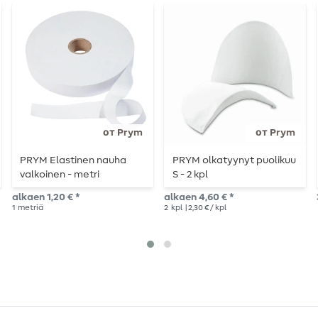
от Prym
от Prym
PRYM Elastinen nauha
PRYM olkatyynyt puolikuu
valkoinen - metri
S - 2 kpl
kerrallaan
alkaen 1,20 € *
alkaen 4,60 € *
1
metriä
2
kpl
| 2,30 € / kpl