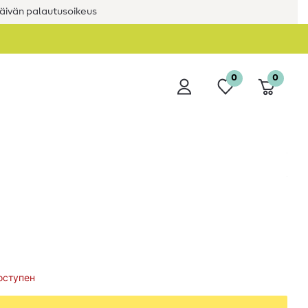
äivän palautusoikeus
0
0
оступен