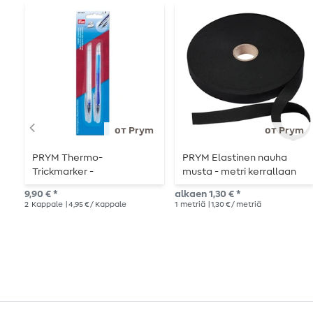
от Prym
от Prym
PRYM Thermo-
PRYM Elastinen nauha
Trickmarker -
musta - metri kerrallaan
lämpöpoltettava - 2 kpl
9,90 € *
alkaen 1,30 € *
2
Kappale
| 4,95 € / Kappale
1
metriä
| 1,30 € / metriä