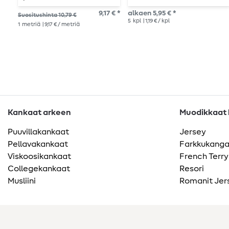
ompelukoneenneulat
9,17 € *
alkaen 5,95 € *
Suositushinta 10,79 €
5
kpl
| 1,19 € / kpl
1
metriä
| 9,17 € / metriä
Kankaat arkeen
Muodikkaat k
Puuvillakankaat
Jersey
Pellavakankaat
Farkkukang
Viskoosikankaat
French Terry
Collegekankaat
Resori
Musliini
Romanit Jer