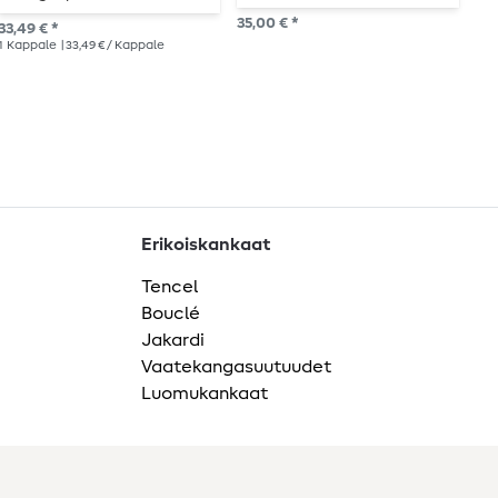
XMAS 2025
35,00 € *
33,49 € *
11,
adventtikalenteri
1
Kappale
| 33,49 € / Kappale
1
me
Erikoiskankaat
Tencel
Bouclé
Jakardi
Vaatekangasuutuudet
Luomukankaat