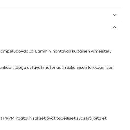
ja ompelupöydällä. Lämmin, hohtavan kultainen viimeistely
kankaan läpi ja estävät materiaalin liukumisen leikkaamisen
PRYM-räätälin sakset ovat todelliset suosikit, joita et