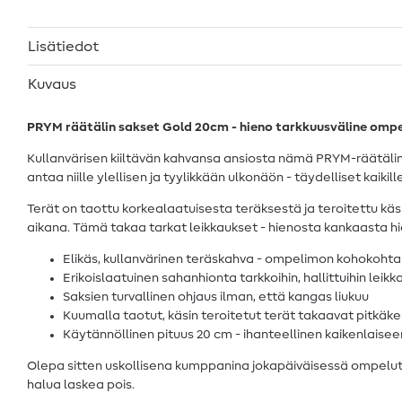
Lisätiedot
Kuvaus
PRYM räätälin sakset Gold 20cm - hieno tarkkuusväline omp
Kullanvärisen kiiltävän kahvansa ansiosta nämä PRYM-räätälin
antaa niille ylellisen ja tyylikkään ulkonäön - täydelliset kaik
Terät on taottu korkealaatuisesta teräksestä ja teroitettu käs
aikana. Tämä takaa tarkat leikkaukset - hienosta kankaasta h
Elikäs, kullanvärinen teräskahva - ompelimon kohokohta
Erikoislaatuinen sahanhionta tarkkoihin, hallittuihin leikk
Saksien turvallinen ohjaus ilman, että kangas liukuu
Kuumalla taotut, käsin teroitetut terät takaavat pitkäk
Käytännöllinen pituus 20 cm - ihanteellinen kaikenlaise
Olepa sitten uskollisena kumppanina jokapäiväisessä ompelutyös
halua laskea pois.