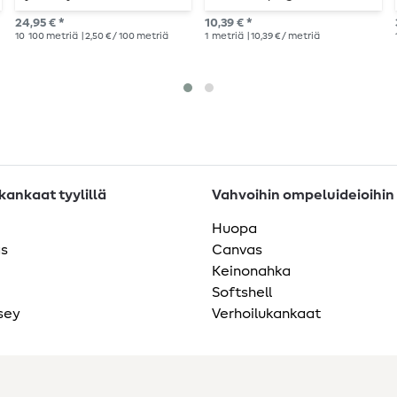
ompelulankasarja
24,95 € *
10,39 € *
ompeluneuloilla
10
100 metriä
| 2,50 € / 100 metriä
1
metriä
| 10,39 € / metriä
varustettuna
ankaat tyylillä
Vahvoihin ompeluideioihin
Huopa
as
Canvas
Keinonahka
Softshell
sey
Verhoilukankaat