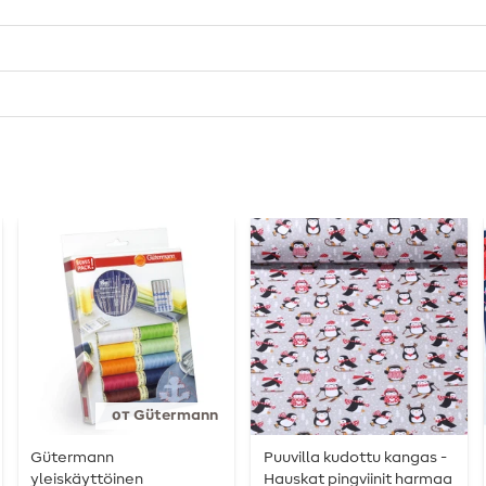
от Gütermann
Gütermann
Puuvilla kudottu kangas -
yleiskäyttöinen
Hauskat pingviinit harmaa