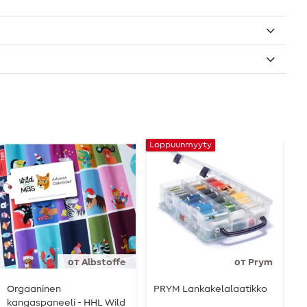
Loppuunmyyty
от Albstoffe
от Prym
Orgaaninen
PRYM Lankakelalaatikko
P
kangaspaneeli - HHL Wild
T