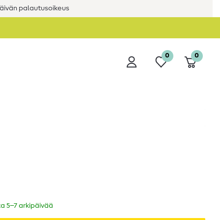
äivän palautusoikeus
0
0
ka 5–7 arkipäivää