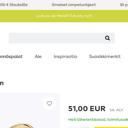
50 € tilauksille
Ilmaiset ompeluohjeet
30 p
Uutuus: Air Mesh! Tutustu nyt!
nnöspalat
Ale
Inspiraatio
Suosikkimerkit
cm
51,00 EUR
sis. ALV
Heti lähetettävissä, toimitusai