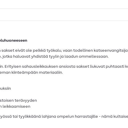
eluhuoneeseen
 sakset eivät ole pelkkä työkalu, vaan todellinen katseenvangitsi
ille, jotka haluavat yhdistää tyylin ja laadun ommellessaan.
in. Erityisen sahausleikkauksen ansiosta sakset liukuvat puhtaasti 
ieman kiinteämpään materiaaliin.
auksiin
estoisen terävyyden
en leikkaamiseen
sä tai tyylikkäänä lahjana ompelun harrastajille - nämä kultaiset 