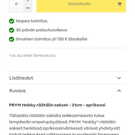
Ostoskoriin
Nopea toimitus
30 päivän palautusoikeus
Ilmainen toimitus yli 150 € tilauksille
* sis. ALV ilman
Toimituskulut
Lisätiedot
Kuvaus
PRYM Hobby räätälin sakset - 21cm - aprikoosi
Tällaisilla räätälin saksilla leikkaamisesta tulee
lempihetki ompelupöydässä: PRYM "Hobby"-räätälin
sakset herkässä aprikoosinvärisessä värissä yhdistyvät
tarkat leikkaukset raikkaaseen ja moderniin ilmeeseen.