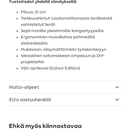
Tuotetiedot yhdellä silmäyksellä:
Pituus: 21 cm
Tarkkuushiotut ruostumattomasta teräksestä
valmistetut terät
Sopii monille yleisimmille kangastyypeille
Ergonominen muovikahva pehmeällä
sisärenkaalla
Mukavaan, väsymättömään työskentelyyn
Ideaalinen satunnaiseen ompeluun ja DIY-
projekteihin
Väri: aprikoosi (Colour Edition)
Hoito-ohjeet
EU:n vastuuhenkilö
Ehkä myös kiinnostavaa