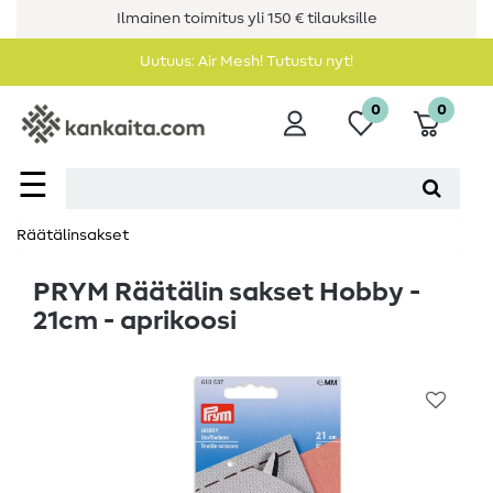
Ilmainen toimitus yli 150 € tilauksille
Uutuus: Air Mesh! Tutustu nyt!
0
0
☰
Räätälinsakset
PRYM Räätälin sakset Hobby -
21cm - aprikoosi