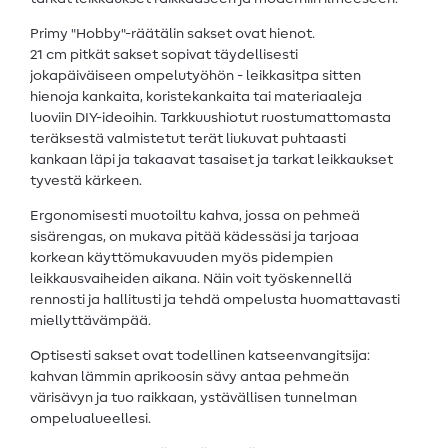
Primy "Hobby"-räätälin sakset ovat hienot.
21 cm pitkät sakset sopivat täydellisesti
jokapäiväiseen ompelutyöhön - leikkasitpa sitten
hienoja kankaita, koristekankaita tai materiaaleja
luoviin DIY-ideoihin. Tarkkuushiotut ruostumattomasta
teräksestä valmistetut terät liukuvat puhtaasti
kankaan läpi ja takaavat tasaiset ja tarkat leikkaukset
tyvestä kärkeen.
Ergonomisesti muotoiltu kahva, jossa on pehmeä
sisärengas, on mukava pitää kädessäsi ja tarjoaa
korkean käyttömukavuuden myös pidempien
leikkausvaiheiden aikana. Näin voit työskennellä
rennosti ja hallitusti ja tehdä ompelusta huomattavasti
miellyttävämpää.
Optisesti sakset ovat todellinen katseenvangitsija:
kahvan lämmin aprikoosin sävy antaa pehmeän
värisävyn ja tuo raikkaan, ystävällisen tunnelman
ompelualueellesi.