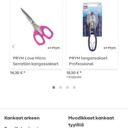
от Prym
от Prym
PRYM Love Micro
PRYM langansakset
P
Serration kangassakset
Professional
"
- 13,5 cm -
v
16,30 € *
18,50 € *
31,
vaaleanpunainen
1
Kappale
1
Ka
Kankaat arkeen
Muodikkaat kankaat
tyylillä