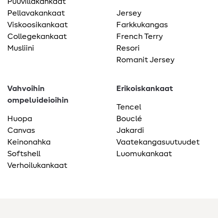
Puuvillakankaat
Pellavakankaat
Jersey
Viskoosikankaat
Farkkukangas
Collegekankaat
French Terry
Musliini
Resori
Romanit Jersey
Vahvoihin
Erikoiskankaat
ompeluideioihin
Tencel
Huopa
Bouclé
Canvas
Jakardi
Keinonahka
Vaatekangasuutuudet
Softshell
Luomukankaat
Verhoilukankaat