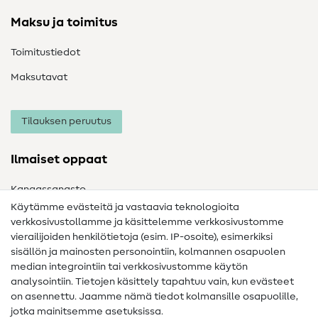
Maksu ja toimitus
Toimitustiedot
Maksutavat
Tilauksen peruutus
Ilmaiset oppaat
Kangassanasto
Käytämme evästeitä ja vastaavia teknologioita
Ompelusanasto
verkkosivustollamme ja käsittelemme verkkosivustomme
vierailijoiden henkilötietoja (esim. IP-osoite), esimerkiksi
Ompeluohjeet
sisällön ja mainosten personointiin, kolmannen osapuolen
Apua ja yhteystiedot
median integrointiin tai verkkosivustomme käytön
analysointiin. Tietojen käsittely tapahtuu vain, kun evästeet
on asennettu. Jaamme nämä tiedot kolmansille osapuolille,
Yhteystiedot
jotka mainitsemme asetuksissa.