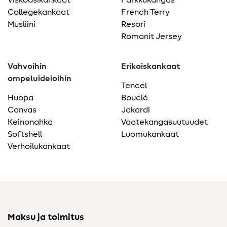
Collegekankaat
French Terry
Musliini
Resori
Romanit Jersey
Vahvoihin
Erikoiskankaat
ompeluideioihin
Tencel
Huopa
Bouclé
Canvas
Jakardi
Keinonahka
Vaatekangasuutuudet
Softshell
Luomukankaat
Verhoilukankaat
Maksu ja toimitus