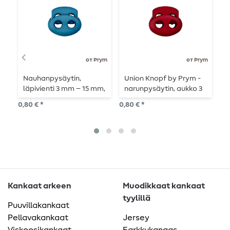
от Prym
от Prym
Nauhanpysäytin,
Union Knopf by Prym -
M
läpivienti 3 mm – 15 mm,
narunpysäytin, aukko 3
2
petrol
mm, pituus 15 mm,
0,80 € *
0,80 € *
3,4
vaalea bordeaux
6
K
Kankaat arkeen
Muodikkaat kankaat
tyylillä
Puuvillakankaat
Pellavakankaat
Jersey
Viskoosikankaat
Farkkukangas