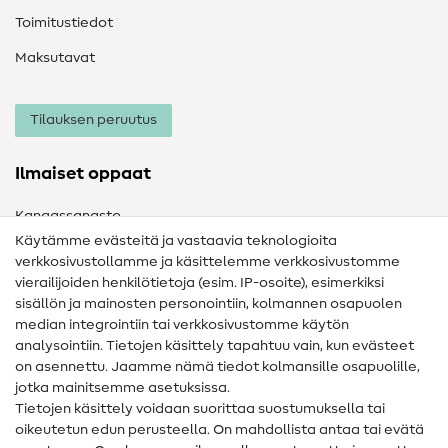
Toimitustiedot
Maksutavat
Tilauksen peruutus
Ilmaiset oppaat
Kangassanasto
Käytämme evästeitä ja vastaavia teknologioita
Ompelusanasto
verkkosivustollamme ja käsittelemme verkkosivustomme
vierailijoiden henkilötietoja (esim. IP-osoite), esimerkiksi
Ompeluohjeet
sisällön ja mainosten personointiin, kolmannen osapuolen
Apua ja yhteystiedot
median integrointiin tai verkkosivustomme käytön
analysointiin. Tietojen käsittely tapahtuu vain, kun evästeet
on asennettu. Jaamme nämä tiedot kolmansille osapuolille,
Yhteystiedot
jotka mainitsemme asetuksissa.
Tietoa omistajanvaihdoksesta
Tietojen käsittely voidaan suorittaa suostumuksella tai
oikeutetun edun perusteella. On mahdollista antaa tai evätä
FAQ