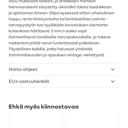
istuu mukavasti käteen, ja antiikkisen metallin
hienovaraisesti sävytetty ulkonäkö takaa laadukkaan
ja ajattoman ilmeen. Olipa kyseessä sitten urheilullinen
huppu, rento kiristysnauha tai koristeellinen solmio -
narunpysäytin tuo tyylikkään korostuksen olematta
kuitenkaan häiritsevä. 5 mm:n aukko sopii
ihanteellisesti tavallisille narunpaksuuksille, ja tukeva
mekanismi pitää narun luotettavasti paikallaan.
Täydellinen kaikille, jotka haluavat yhdistää
toiminnallisuuden ja ripauksen vintage-viehätystä.
Hoito-ohjeet
EU:n vastuuhenkilö
Ehkä myös kiinnostavaa