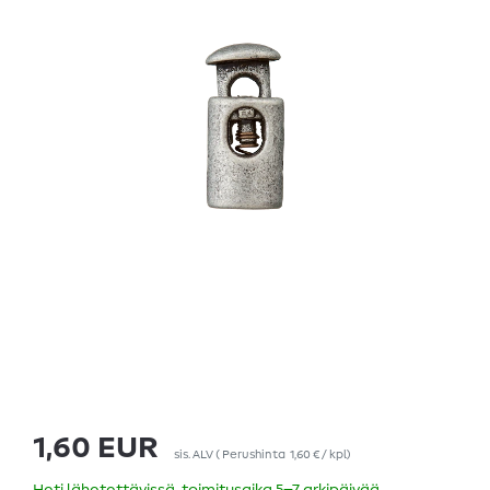
1,60 EUR
sis. ALV
(
Perushinta
1,60 € / kpl
)