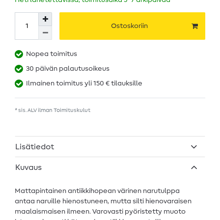
Heti lähetettävissä, toimitusaika 5–7 arkipäivää
Ostoskoriin
Nopea toimitus
30 päivän palautusoikeus
Ilmainen toimitus yli 150 € tilauksille
* sis. ALV ilman
Toimituskulut
Lisätiedot
Kuvaus
Mattapintainen antiikkihopean värinen narutulppa
antaa naruille hienostuneen, mutta silti hienovaraisen
maalaismaisen ilmeen. Varovasti pyöristetty muoto