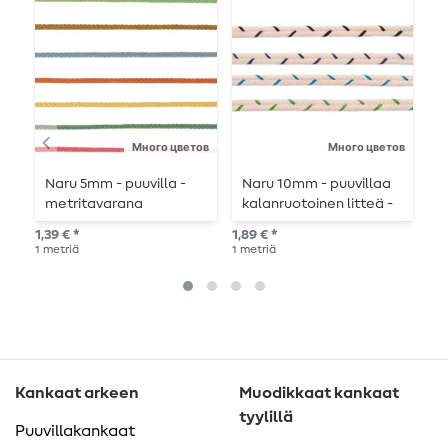
Много цветов
Много цветов
Naru 5mm - puuvilla -
Naru 10mm - puuvillaa
H
metritavarana
kalanruotoinen litteä -
m
metritavarana.
1,39 € *
1,89 € *
1,8
1
metriä
1
metriä
1
me
Kankaat arkeen
Muodikkaat kankaat
tyylillä
Puuvillakankaat