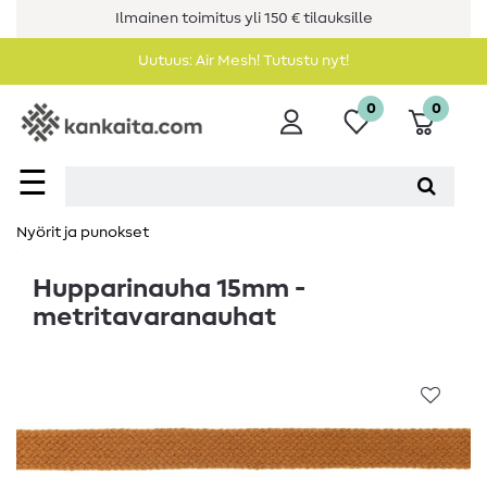
Ilmainen toimitus yli 150 € tilauksille
Uutuus: Air Mesh! Tutustu nyt!
0
0
☰
Nyörit ja punokset
Hupparinauha 15mm -
metritavaranauhat