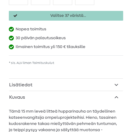
Valitse 37 väristä...
Nopea toimitus
30 päivän palautusoikeus
Ilmainen toimitus yli 150 € tilauksille
* sis. ALV ilman
Toimituskulut
Lisätiedot
Kuvaus
Tämä 15 mm leveä litteä hupparinauha on täydellinen
katseenvangitsija ompeluprojekteihisi. Hieno, tasainen
kudosrakenne takaa miellyttävän pehmeän tuntuman,
ja teippi pysyy vakaana ja säilyttää muotonsa -