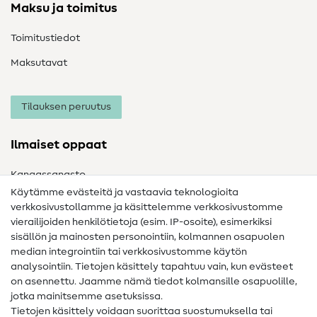
Maksu ja toimitus
Toimitustiedot
Maksutavat
Tilauksen peruutus
Ilmaiset oppaat
Kangassanasto
Käytämme evästeitä ja vastaavia teknologioita
Ompelusanasto
verkkosivustollamme ja käsittelemme verkkosivustomme
vierailijoiden henkilötietoja (esim. IP-osoite), esimerkiksi
Ompeluohjeet
sisällön ja mainosten personointiin, kolmannen osapuolen
Apua ja yhteystiedot
median integrointiin tai verkkosivustomme käytön
analysointiin. Tietojen käsittely tapahtuu vain, kun evästeet
on asennettu. Jaamme nämä tiedot kolmansille osapuolille,
Yhteystiedot
jotka mainitsemme asetuksissa.
Tietoa omistajanvaihdoksesta
Tietojen käsittely voidaan suorittaa suostumuksella tai