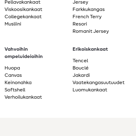
Pellavakankaat
Jersey
Viskoosikankaat
Farkkukangas
Collegekankaat
French Terry
Musliini
Resori
Romanit Jersey
Vahvoihin
Erikoiskankaat
ompeluideioihin
Tencel
Huopa
Bouclé
Canvas
Jakardi
Keinonahka
Vaatekangasuutuudet
Softshell
Luomukankaat
Verhoilukankaat