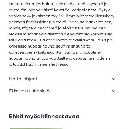
ihanteellinen, jos haluat teipin näyttävän hyvältä ja
kestävän jokapäiväistä käyttöä. Väripaletista löytyy
sopiva sävy jokaiseen tyyliin: lämmin karamellinruskea,
pehmeä farkkusininen, ystävällinen vaaleankeltainen,
raikas, täyteläinen vihreä ja eloisa ruusunpunainen.
Makusi mukaan voit asettaa hienovaraisia korostuksia
tai luoda todellisia kohokohtia rohkeilla väreillä. Olipa
kyseessä hupparinauha, solmimisnauha tai
koristeellinen yksityiskohta - tämä monipuolinen
hupparinauha antaa vaatteille ja asusteille modernin
ja laadukkaan ilmeen hetkessä.
Hoito-ohjeet
EU:n vastuuhenkilö
Ehkä myös kiinnostavaa