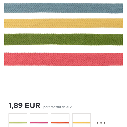
1,89 EUR
per
1
metriä
sis. ALV