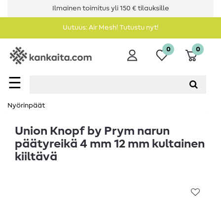
Ilmainen toimitus yli 150 € tilauksille
Uutuus: Air Mesh! Tutustu nyt!
0
0
☰
Nyörinpäät
Union Knopf by Prym narun
päätyreikä 4 mm 12 mm kultainen
kiiltävä