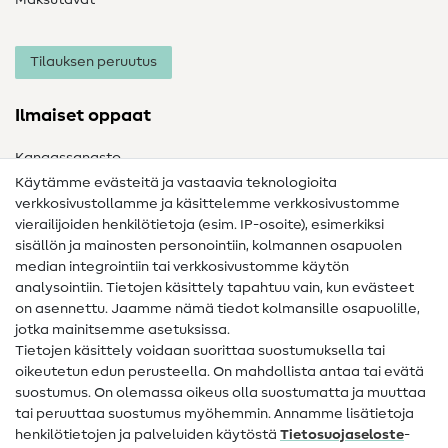
Tilauksen peruutus
Ilmaiset oppaat
Kangassanasto
Käytämme evästeitä ja vastaavia teknologioita
Ompelusanasto
verkkosivustollamme ja käsittelemme verkkosivustomme
vierailijoiden henkilötietoja (esim. IP-osoite), esimerkiksi
Ompeluohjeet
sisällön ja mainosten personointiin, kolmannen osapuolen
Apua ja yhteystiedot
median integrointiin tai verkkosivustomme käytön
analysointiin. Tietojen käsittely tapahtuu vain, kun evästeet
on asennettu. Jaamme nämä tiedot kolmansille osapuolille,
Yhteystiedot
jotka mainitsemme asetuksissa.
Tietoa omistajanvaihdoksesta
Tietojen käsittely voidaan suorittaa suostumuksella tai
oikeutetun edun perusteella. On mahdollista antaa tai evätä
FAQ
suostumus. On olemassa oikeus olla suostumatta ja muuttaa
tai peruuttaa suostumus myöhemmin. Annamme lisätietoja
Peruutusoikeus
henkilötietojen ja palveluiden käytöstä
Tietosuojaseloste
-