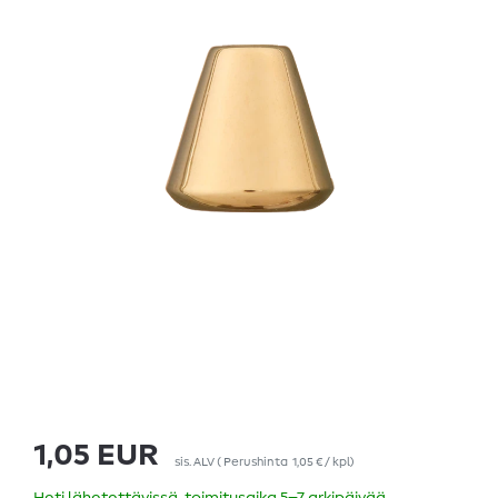
1,05 EUR
sis. ALV
(
Perushinta
1,05 € / kpl
)