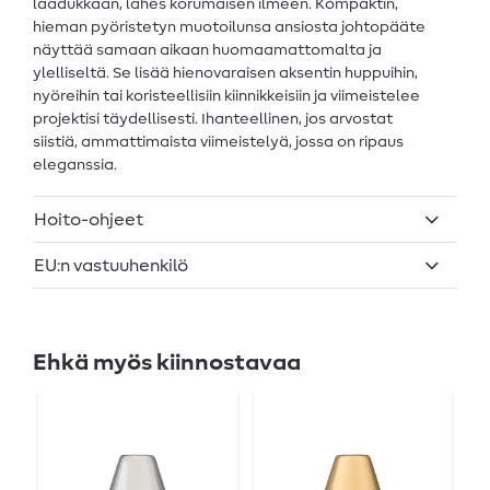
laadukkaan, lähes korumaisen ilmeen. Kompaktin,
hieman pyöristetyn muotoilunsa ansiosta johtopääte
näyttää samaan aikaan huomaamattomalta ja
ylelliseltä. Se lisää hienovaraisen aksentin huppuihin,
nyöreihin tai koristeellisiin kiinnikkeisiin ja viimeistelee
projektisi täydellisesti. Ihanteellinen, jos arvostat
siistiä, ammattimaista viimeistelyä, jossa on ripaus
eleganssia.
Hoito-ohjeet
EU:n vastuuhenkilö
Ehkä myös kiinnostavaa