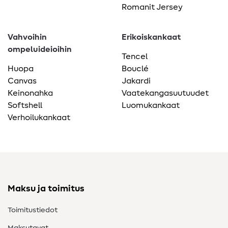
Romanit Jersey
Vahvoihin
Erikoiskankaat
ompeluideioihin
Tencel
Huopa
Bouclé
Canvas
Jakardi
Keinonahka
Vaatekangasuutuudet
Softshell
Luomukankaat
Verhoilukankaat
Maksu ja toimitus
Toimitustiedot
Maksutavat