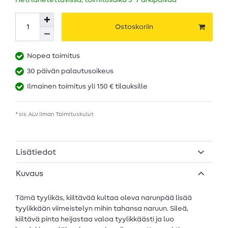
Heti lähetettävissä, toimitusaika 5–7 arkipäivää
Ostoskoriin
Nopea toimitus
30 päivän palautusoikeus
Ilmainen toimitus yli 150 € tilauksille
* sis. ALV ilman
Toimituskulut
Lisätiedot
Kuvaus
Tämä tyylikäs, kiiltävää kultaa oleva narunpää lisää
tyylikkään viimeistelyn mihin tahansa naruun. Sileä,
kiiltävä pinta heijastaa valoa tyylikkäästi ja luo