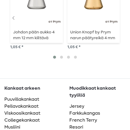
от Prym
от Prym
Johdon pään aukko 4
Union Knopf by Prym
U
mm 12 mm kiiltävä
narun päätyreikä 4 mm
p
hopea
12 mm kultainen kiiltävä
5
1,05 € *
1,05 € *
6,9
Kankaat arkeen
Muodikkaat kankaat
tyylillä
Puuvillakankaat
Pellavakankaat
Jersey
Viskoosikankaat
Farkkukangas
Collegekankaat
French Terry
Musliini
Resori