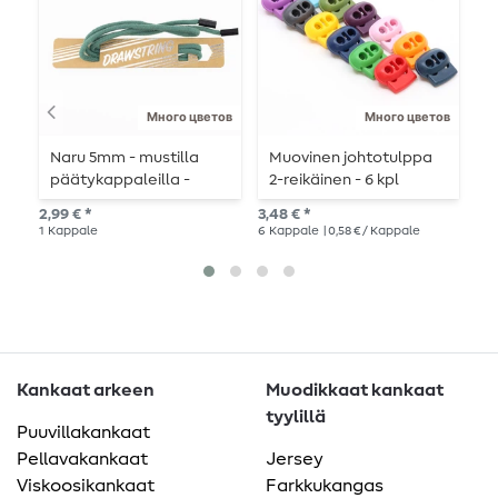
Много цветов
Много цветов
Naru 5mm - mustilla
Muovinen johtotulppa
U
päätykappaleilla -
2-reikäinen - 6 kpl
n
pituus 115cm
m
2,99 € *
3,48 € *
1,2
m
1
Kappale
6
Kappale
| 0,58 € / Kappale
Kankaat arkeen
Muodikkaat kankaat
tyylillä
Puuvillakankaat
Pellavakankaat
Jersey
Viskoosikankaat
Farkkukangas