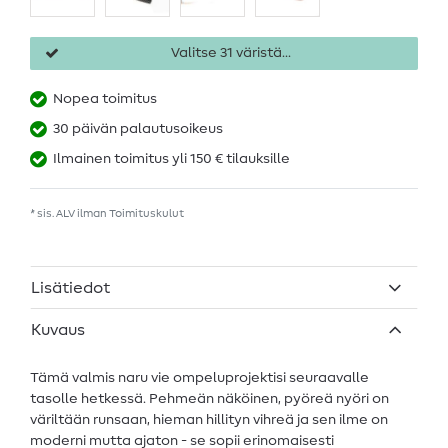
Valitse 31 väristä...
Nopea toimitus
30 päivän palautusoikeus
Ilmainen toimitus yli 150 € tilauksille
* sis. ALV ilman
Toimituskulut
Lisätiedot
Kuvaus
Tämä valmis naru vie ompeluprojektisi seuraavalle
tasolle hetkessä. Pehmeän näköinen, pyöreä nyöri on
väriltään runsaan, hieman hillityn vihreä ja sen ilme on
moderni mutta ajaton - se sopii erinomaisesti