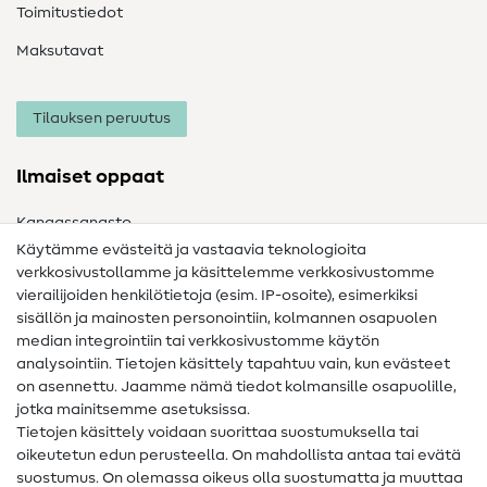
Toimitustiedot
Maksutavat
Tilauksen peruutus
Ilmaiset oppaat
Kangassanasto
Käytämme evästeitä ja vastaavia teknologioita
Ompelusanasto
verkkosivustollamme ja käsittelemme verkkosivustomme
vierailijoiden henkilötietoja (esim. IP-osoite), esimerkiksi
Ompeluohjeet
sisällön ja mainosten personointiin, kolmannen osapuolen
Apua ja yhteystiedot
median integrointiin tai verkkosivustomme käytön
analysointiin. Tietojen käsittely tapahtuu vain, kun evästeet
on asennettu. Jaamme nämä tiedot kolmansille osapuolille,
Yhteystiedot
jotka mainitsemme asetuksissa.
Tietoa omistajanvaihdoksesta
Tietojen käsittely voidaan suorittaa suostumuksella tai
oikeutetun edun perusteella. On mahdollista antaa tai evätä
FAQ
suostumus. On olemassa oikeus olla suostumatta ja muuttaa