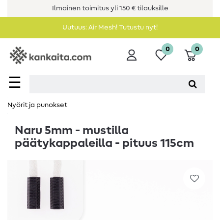
Ilmainen toimitus yli 150 € tilauksille
Uutuus: Air Mesh! Tutustu nyt!
0
0
☰
Nyörit ja punokset
Naru 5mm - mustilla
päätykappaleilla - pituus 115cm