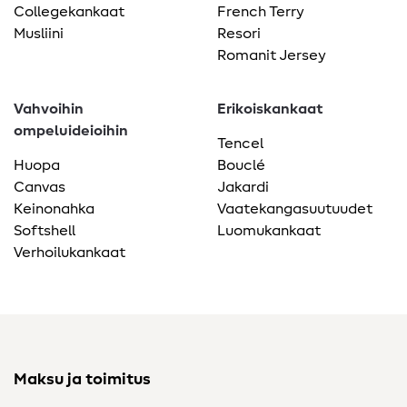
Collegekankaat
French Terry
Musliini
Resori
Romanit Jersey
Vahvoihin
Erikoiskankaat
ompeluideioihin
Tencel
Huopa
Bouclé
Canvas
Jakardi
Keinonahka
Vaatekangasuutuudet
Softshell
Luomukankaat
Verhoilukankaat
Maksu ja toimitus