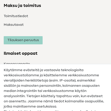
Maksu ja toimitus
Toimitustiedot
Maksutavat
Tilauksen peruutus
Ilmaiset oppaat
Kangassanasto
Käytämme evästeitä ja vastaavia teknologioita
Ompelusanasto
verkkosivustollamme ja käsittelemme verkkosivustomme
vierailijoiden henkilötietoja (esim. IP-osoite), esimerkiksi
Ompeluohjeet
sisällön ja mainosten personointiin, kolmannen osapuolen
Apua ja yhteystiedot
median integrointiin tai verkkosivustomme käytön
analysointiin. Tietojen käsittely tapahtuu vain, kun evästeet
on asennettu. Jaamme nämä tiedot kolmansille osapuolille,
Yhteystiedot
jotka mainitsemme asetuksissa.
Tietoa omistajanvaihdoksesta