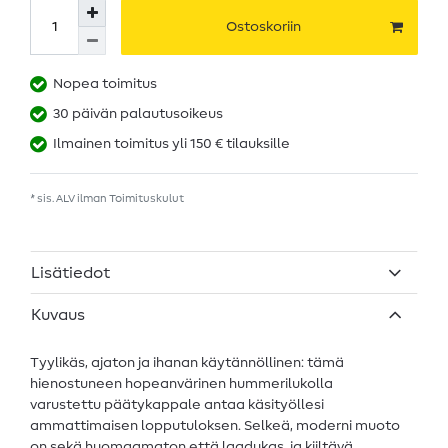
Ostoskoriin
Nopea toimitus
30 päivän palautusoikeus
Ilmainen toimitus yli 150 € tilauksille
* sis. ALV ilman
Toimituskulut
Lisätiedot
Kuvaus
Tyylikäs, ajaton ja ihanan käytännöllinen: tämä
hienostuneen hopeanvärinen hummerilukolla
varustettu päätykappale antaa käsityöllesi
ammattimaisen lopputuloksen. Selkeä, moderni muoto
on sekä huomaamaton että laadukas, ja kiiltävä