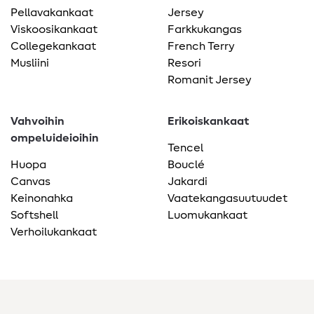
Pellavakankaat
Jersey
Viskoosikankaat
Farkkukangas
Collegekankaat
French Terry
Musliini
Resori
Romanit Jersey
Vahvoihin
Erikoiskankaat
ompeluideioihin
Tencel
Huopa
Bouclé
Canvas
Jakardi
Keinonahka
Vaatekangasuutuudet
Softshell
Luomukankaat
Verhoilukankaat