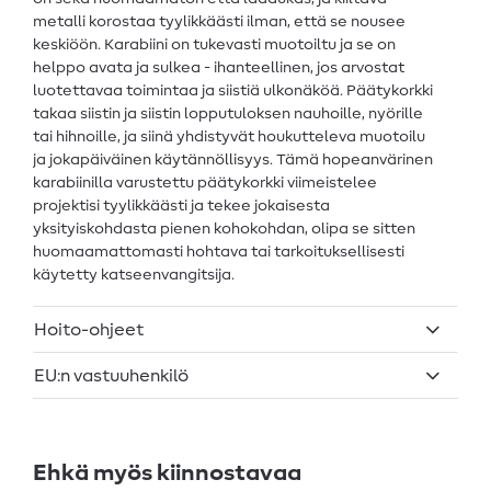
metalli korostaa tyylikkäästi ilman, että se nousee
keskiöön. Karabiini on tukevasti muotoiltu ja se on
helppo avata ja sulkea - ihanteellinen, jos arvostat
luotettavaa toimintaa ja siistiä ulkonäköä. Päätykorkki
takaa siistin ja siistin lopputuloksen nauhoille, nyörille
tai hihnoille, ja siinä yhdistyvät houkutteleva muotoilu
ja jokapäiväinen käytännöllisyys. Tämä hopeanvärinen
karabiinilla varustettu päätykorkki viimeistelee
projektisi tyylikkäästi ja tekee jokaisesta
yksityiskohdasta pienen kohokohdan, olipa se sitten
huomaamattomasti hohtava tai tarkoituksellisesti
käytetty katseenvangitsija.
Hoito-ohjeet
EU:n vastuuhenkilö
Ehkä myös kiinnostavaa