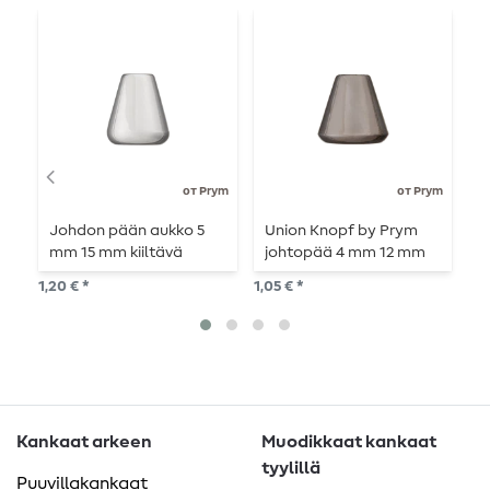
от Prym
от Prym
Johdon pään aukko 5
Union Knopf by Prym
J
mm 15 mm kiiltävä
johtopää 4 mm 12 mm
m
hopea
teräskiilto
h
1,20 € *
1,05 € *
1,0
Kankaat arkeen
Muodikkaat kankaat
tyylillä
Puuvillakankaat