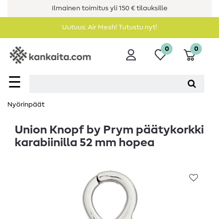
Ilmainen toimitus yli 150 € tilauksille
Uutuus: Air Mesh! Tutustu nyt!
0
0
☰
Nyörinpäät
Union Knopf by Prym päätykorkki
karabiinilla 52 mm hopea