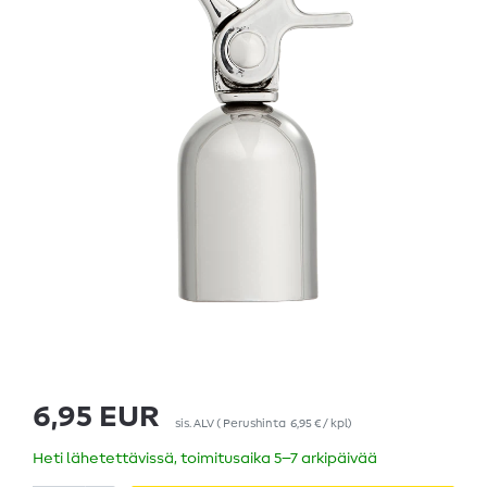
6,95 EUR
sis. ALV
(
Perushinta
6,95 € / kpl
)
Heti lähetettävissä, toimitusaika 5–7 arkipäivää