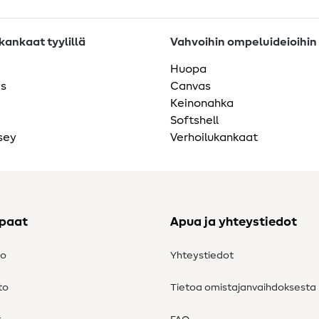
ankaat tyylillä
Vahvoihin ompeluideioihin
Huopa
as
Canvas
Keinonahka
Softshell
sey
Verhoilukankaat
ppaat
Apua ja yhteystiedot
to
Yhteystiedot
to
Tietoa omistajanvaihdoksesta