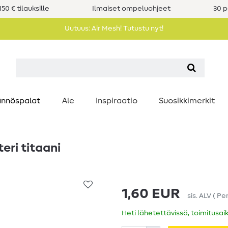
50 € tilauksille
Ilmaiset ompeluohjeet
30 p
Uutuus: Air Mesh! Tutustu nyt!
nnöspalat
Ale
Inspiraatio
Suosikkimerkit
ri titaani
1,60 EUR
sis. ALV
(
Pe
Heti lähetettävissä, toimitusai