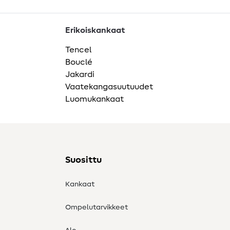
Erikoiskankaat
Tencel
Bouclé
Jakardi
Vaatekangasuutuudet
Luomukankaat
Suosittu
Kankaat
Ompelutarvikkeet