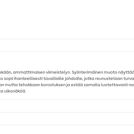
kkään, ammattimaisen viimeistelyn. Sylinterimäinen muoto näyttää m
ii ihanteellisesti tavallisille johdoille, jotka reunustetaan turvalli
utta tehokkaan korostuksen ja estää samalla luotettavasti narun
nta ulkonäköä.