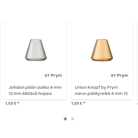
от Prym
от Prym
Johdon pään aukko 4 mm
Union Knopf by Prym
12 mm kiiltävä hopea
narun päätyreikä 4 mm 12
mm kultainen kiiltävä
1,05 € *
1,05 € *