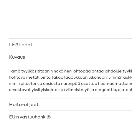
Lisätiedot
Kuvaus
Tämä tyylikäs titaanin näköinen johtopää antaa johdoille tyyli
hohtava metallipinta takaa laadukkaan ulkonäön. 5 mm:n aukko sop
mm:n pituutensa ansiosta narunpää asettaa huomaamattoman m
arvostavat yksityiskohtaista viimeistelyä ja eleganttia, ajato
Hoito-ohjeet
EU:n vastuuhenkilö