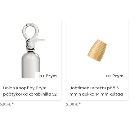
от Prym
от Prym
Union Knopf by Prym
Johtimen uritettu pää 5
U
päätykorkki karabiinilla 52
mm:n aukko 14 mm kultaa
n
mm hopea
m
6,95 € *
2,30 € *
1,2