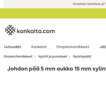
Ilmainen toimitus yli 1
Uutuudet
Kankaat
Ompelutarvikkeet
Jää
Ompelutarvikkeet
Nyörit ja punokset
Nyörinpäät
Johdon pää 5 mm aukko 15 mm sylinte