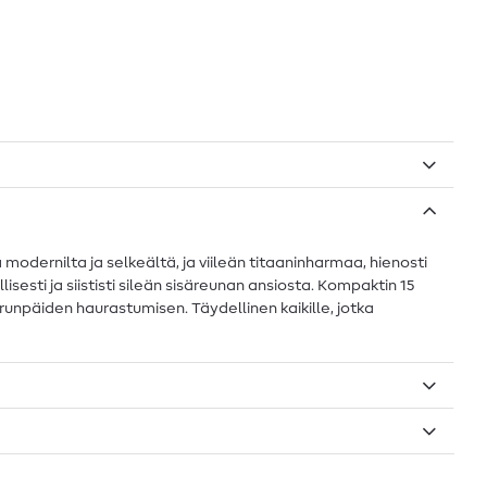
odernilta ja selkeältä, ja viileän titaaninharmaa, hienosti
sesti ja siististi sileän sisäreunan ansiosta. Kompaktin 15
päiden haurastumisen. Täydellinen kaikille, jotka