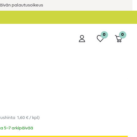
äivän palautusoikeus
0
0
rushinta
1,60 € / kpl
)
ka 5–7 arkipäivää