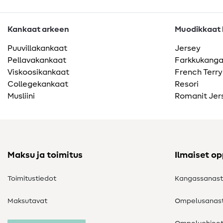
Kankaat arkeen
Muodikkaat k
Puuvillakankaat
Jersey
Pellavakankaat
Farkkukang
Viskoosikankaat
French Terry
Collegekankaat
Resori
Musliini
Romanit Jer
Maksu ja toimitus
Ilmaiset o
Toimitustiedot
Kangassanas
Maksutavat
Ompelusanas