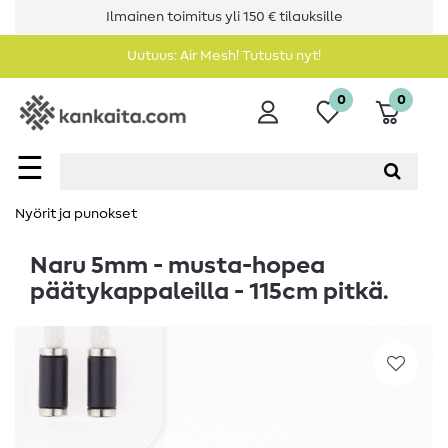
Ilmainen toimitus yli 150 € tilauksille
Uutuus: Air Mesh! Tutustu nyt!
0
0
☰
Nyörit ja punokset
Naru 5mm - musta-hopea
päätykappaleilla - 115cm pitkä.