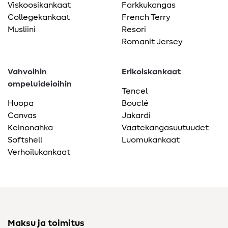
Viskoosikankaat
Farkkukangas
Collegekankaat
French Terry
Musliini
Resori
Romanit Jersey
Vahvoihin
Erikoiskankaat
ompeluideioihin
Tencel
Huopa
Bouclé
Canvas
Jakardi
Keinonahka
Vaatekangasuutuudet
Softshell
Luomukankaat
Verhoilukankaat
Maksu ja toimitus