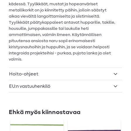
kädessä. Tyylikkäät, mustat ja hopeanväriset
metallikorkit on jo kiinnitetty päihin, jolloin säästyt
aikaa vievältä langoittamiselta ja siistimiseltä.
Tyylikkäät päätykappaleet antavat hupparille, takille,
housuille, jumppakassille tai laukulle heti
ammattimaisen, valmiin ilmeen. Käytännöllisen
pituutensa ansiosta naru sopii erinomaisesti
kiristysnauhoihin ja huppuihin, ja se voidaan helposti
integroida projekteihisi - purkaa, pujota lanka ja olet
valmis.
Hoito-ohjeet
EU:n vastuuhenkilö
Ehkä myös kiinnostavaa