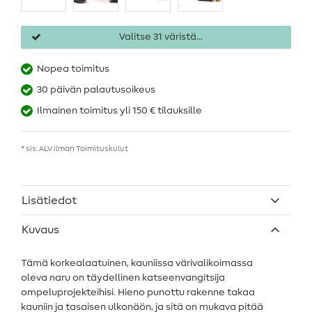
Valitse 31 väristä...
Nopea toimitus
30 päivän palautusoikeus
Ilmainen toimitus yli 150 € tilauksille
* sis. ALV ilman
Toimituskulut
Lisätiedot
Kuvaus
Tämä korkealaatuinen, kauniissa värivalikoimassa
oleva naru on täydellinen katseenvangitsija
ompeluprojekteihisi. Hieno punottu rakenne takaa
kauniin ja tasaisen ulkonäön, ja sitä on mukava pitää