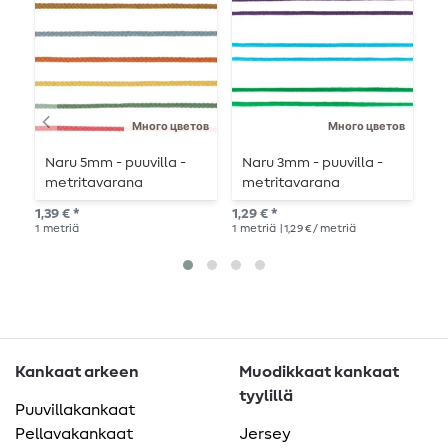
Много цветов
Много цветов
Naru 5mm - puuvilla -
Naru 3mm - puuvilla -
H
metritavarana
metritavarana
A
m
1,39 € *
1,29 € *
2,7
1
metriä
1
metriä
| 1,29 € / metriä
1
me
Kankaat arkeen
Muodikkaat kankaat
tyylillä
Puuvillakankaat
Pellavakankaat
Jersey