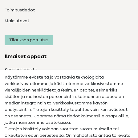
Toimitustiedot
Maksutavat
Tilauksen peruutus
Ilmaiset oppaat
Kangassanasto
Käytämme evästeitä ja vastaavia teknologioita
Ompelusanasto
verkkosivustollamme ja käsittelemme verkkosivustomme
vierailijoiden henkilötietoja (esim. IP-osoite), esimerkiksi
Ompeluohjeet
sisällön ja mainosten personointiin, kolmannen osapuolen
Apua ja yhteystiedot
median integrointiin tai verkkosivustomme käytön
analysointiin. Tietojen käsittely tapahtuu vain, kun evästeet
on asennettu. Jaamme nämä tiedot kolmansille osapuolille,
Yhteystiedot
jotka mainitsemme asetuksissa.
Tietoa omistajanvaihdoksesta
Tietojen käsittely voidaan suorittaa suostumuksella tai
oikeutetun edun perusteella. On mahdollista antaa tai evätä