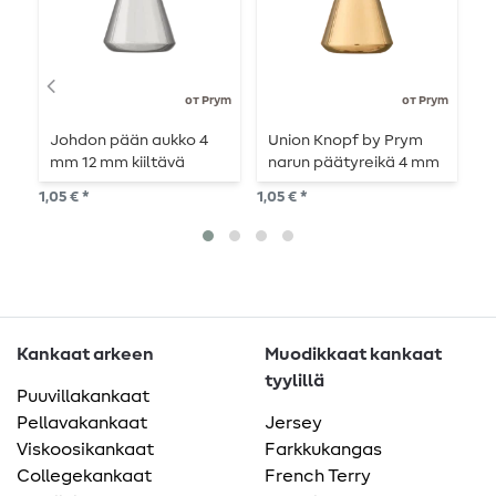
от Prym
от Prym
Johdon pään aukko 4
Union Knopf by Prym
U
mm 12 mm kiiltävä
narun päätyreikä 4 mm
p
hopea
12 mm kultainen kiiltävä
5
1,05 € *
1,05 € *
6,9
Kankaat arkeen
Muodikkaat kankaat
tyylillä
Puuvillakankaat
Pellavakankaat
Jersey
Viskoosikankaat
Farkkukangas
Collegekankaat
French Terry