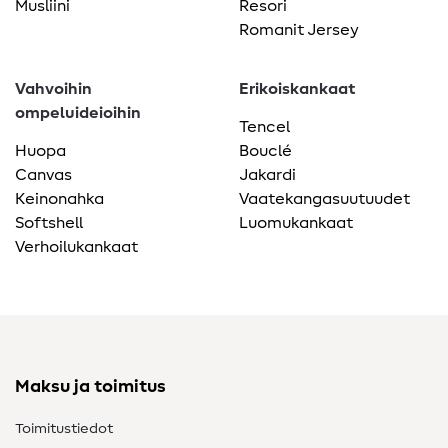
Musliini
Resori
Romanit Jersey
Vahvoihin
Erikoiskankaat
ompeluideioihin
Tencel
Huopa
Bouclé
Canvas
Jakardi
Keinonahka
Vaatekangasuutuudet
Softshell
Luomukankaat
Verhoilukankaat
Maksu ja toimitus
Toimitustiedot