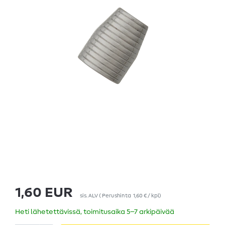
1,60 EUR
sis. ALV
(
Perushinta
1,60 € / kpl
)
Heti lähetettävissä, toimitusaika 5–7 arkipäivää