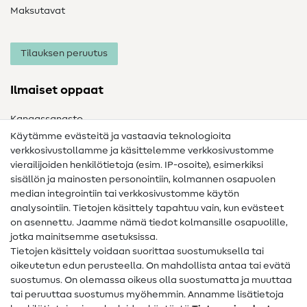
Maksutavat
Tilauksen peruutus
Ilmaiset oppaat
Kangassanasto
Käytämme evästeitä ja vastaavia teknologioita
Ompelusanasto
verkkosivustollamme ja käsittelemme verkkosivustomme
vierailijoiden henkilötietoja (esim. IP-osoite), esimerkiksi
Ompeluohjeet
sisällön ja mainosten personointiin, kolmannen osapuolen
Apua ja yhteystiedot
median integrointiin tai verkkosivustomme käytön
analysointiin. Tietojen käsittely tapahtuu vain, kun evästeet
on asennettu. Jaamme nämä tiedot kolmansille osapuolille,
Yhteystiedot
jotka mainitsemme asetuksissa.
Tietoa omistajanvaihdoksesta
Tietojen käsittely voidaan suorittaa suostumuksella tai
oikeutetun edun perusteella. On mahdollista antaa tai evätä
FAQ
suostumus. On olemassa oikeus olla suostumatta ja muuttaa
tai peruuttaa suostumus myöhemmin. Annamme lisätietoja
Peruutusoikeus