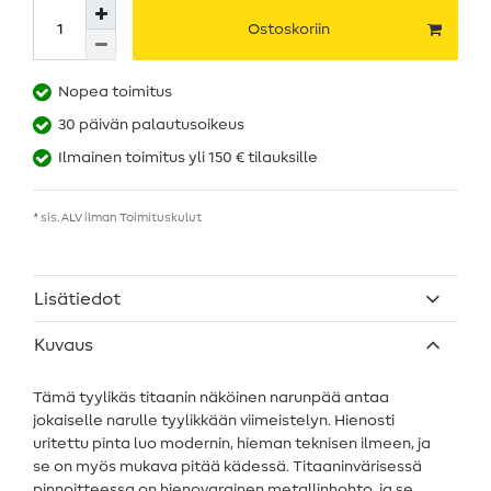
Ostoskoriin
Nopea toimitus
30 päivän palautusoikeus
Ilmainen toimitus yli 150 € tilauksille
* sis. ALV ilman
Toimituskulut
Lisätiedot
Kuvaus
Tämä tyylikäs titaanin näköinen narunpää antaa
jokaiselle narulle tyylikkään viimeistelyn. Hienosti
uritettu pinta luo modernin, hieman teknisen ilmeen, ja
se on myös mukava pitää kädessä. Titaaninvärisessä
pinnoitteessa on hienovarainen metallinhohto, ja se