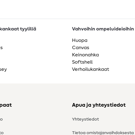
ankaat tyylillä
Vahvoihin ompeluideioihin
Huopa
as
Canvas
Keinonahka
Softshell
sey
Verhoilukankaat
ppaat
Apua ja yhteystiedot
to
Yhteystiedot
to
Tietoa omistajanvaihdoksesta