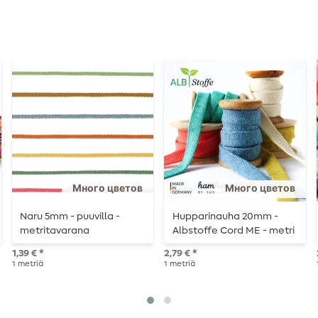
Много цветов
Много цветов
Naru 5mm - puuvilla -
Hupparinauha 20mm -
metritavarana
Albstoffe Cord ME - metri
kerrallaan
1,39 € *
2,79 € *
1
metriä
1
metriä