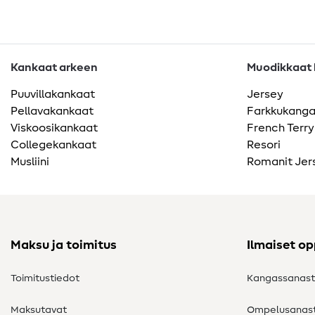
Kankaat arkeen
Muodikkaat k
Puuvillakankaat
Jersey
Pellavakankaat
Farkkukang
Viskoosikankaat
French Terry
Collegekankaat
Resori
Musliini
Romanit Jer
Maksu ja toimitus
Ilmaiset o
Toimitustiedot
Kangassanas
Maksutavat
Ompelusanas