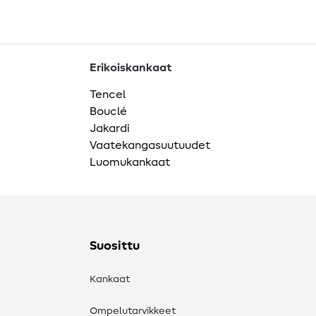
Erikoiskankaat
Tencel
Bouclé
Jakardi
Vaatekangasuutuudet
Luomukankaat
Suosittu
Kankaat
Ompelutarvikkeet