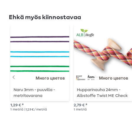
Ehkä myös kiinnostavaa
Много цветов
Много цветов
Naru 3mm - puuvilla -
Hupparinauha 24mm -
metritavarana
Albstoffe Twist ME Check
- metri kerrallaan
1,29 € *
2,79 € *
1
metriä
| 1,29 € / metriä
1
metriä