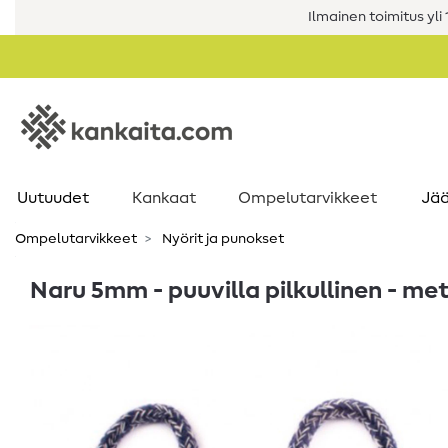
Ilmainen toimitus yli 1
Uutuudet
Kankaat
Ompelutarvikkeet
Jää
Ompelutarvikkeet
Nyörit ja punokset
Naru 5mm - puuvilla pilkullinen - me