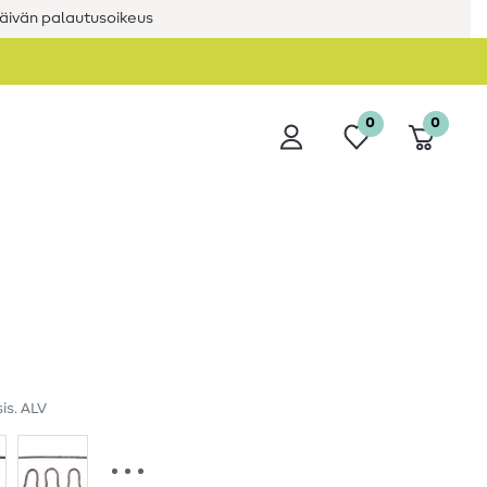
äivän palautusoikeus
0
0
sis. ALV