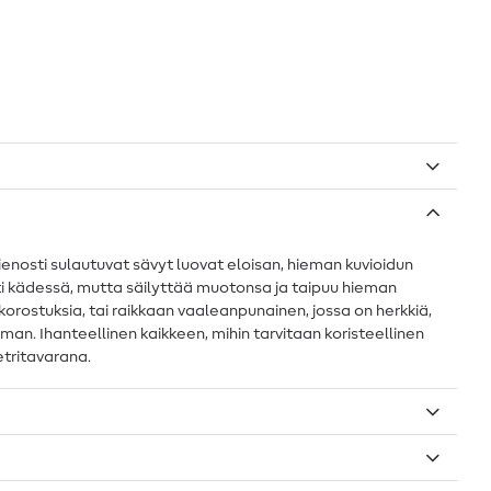
ienosti sulautuvat sävyt luovat eloisan, hieman kuvioidun
i kädessä, mutta säilyttää muotonsa ja taipuu hieman
 korostuksia, tai raikkaan vaaleanpunainen, jossa on herkkiä,
elman. Ihanteellinen kaikkeen, mihin tarvitaan koristeellinen
etritavarana.