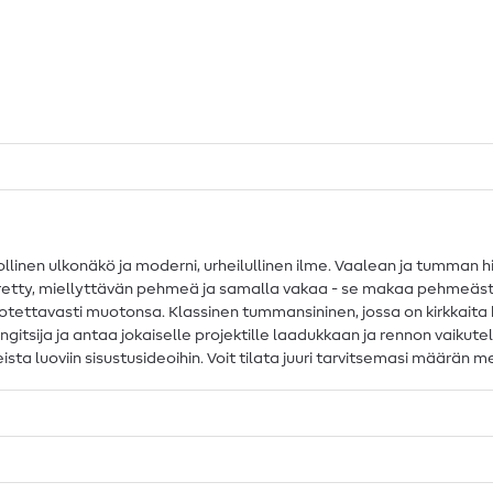
linen ulkonäkö ja moderni, urheilullinen ilme. Vaalean ja tumman h
erretty, miellyttävän pehmeä ja samalla vakaa - se makaa pehmeäst
 luotettavasti muotonsa. Klassinen tummansininen, jossa on kirkkaita
vangitsija ja antaa jokaiselle projektille laadukkaan ja rennon vaikut
sta luoviin sisustusideoihin. Voit tilata juuri tarvitsemasi määrän m