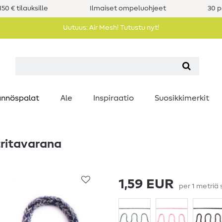
50 € tilauksille
Ilmaiset ompeluohjeet
30 p
Uutuus: Air Mesh! Tutustu nyt!
nnöspalat
Ale
Inspiraatio
Suosikkimerkit
tritavarana
1,59 EUR
per
1
metriä