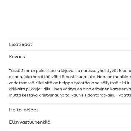
Lisätiedot
Kuvaus
Tässä 5 mm:n paksuisessa kirjavassa narussa yhdistyvät luonnol
pinnan, joka herättää välittömästi huomiota. Naru on moniki
vedettäessä. Siksi sitä on helppo työstää ja se säilyttää silti
kirkkaita pilkkuja: Pilkullinen väritys on aina erityinen katseen
mutta kestävä kiristysnauha tai kaunis sidontaratkaisu - vaattei
Hoito-ohjeet
EU:n vastuuhenkilö