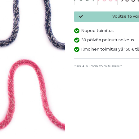
Valitse 16 vär
Nopea toimitus
30 päivän palautusoikeus
Ilmainen toimitus yli 150 € ti
* sis. ALV ilman
Toimituskulut