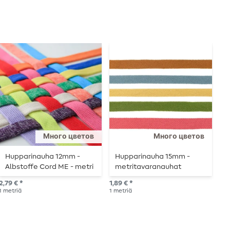
Много цветов
Много цветов
Hupparinauha 12mm -
Hupparinauha 15mm -
N
Albstoffe Cord ME - metri
metritavaranauhat
k
kerrallaan
m
2,79 € *
1,89 € *
1,8
1
metriä
1
metriä
1
me