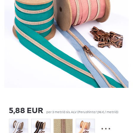
5,88 EUR
per
3
metriä
sis. ALV
(Perushinta
1,96 € / metriä
)