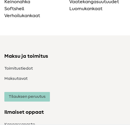
Keinonahka
Vaatekangasuutuudet
Softshell
Luomukankaat
Verhoilukankaat
Maksu ja toimitus
Toimitustiedot
Maksutavat
Tilauksen peruutus
Ilmaiset oppaat
Kangassanasto