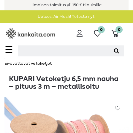
Ilmainen toimitus yli 150 € tilauksille
Uutuus: Air Mesh! Tutustu nyt!
0
0
☰
Ei-avattavat vetoketjut
KUPARI Vetoketju 6,5 mm nauha
– pituus 3 m – metallisoitu