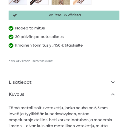
Valitse 36 väristä...
Nopea toimitus
30 päivän palautusoikeus
Ilmainen toimitus yli 150 € tilauksille
* sis. ALV ilman
Toimituskulut
Lisätiedot
Kuvaus
Tämä metallisoitu vetoketju, jonka nauha on 6,5 mm
leveä ja tyylikkään kuparinsävyinen, antaa
ompeluprojekteillesi heti korkealaatuisen ja modernin
ilmeen – aivan kuin aito metallinen vetoketju, mutta