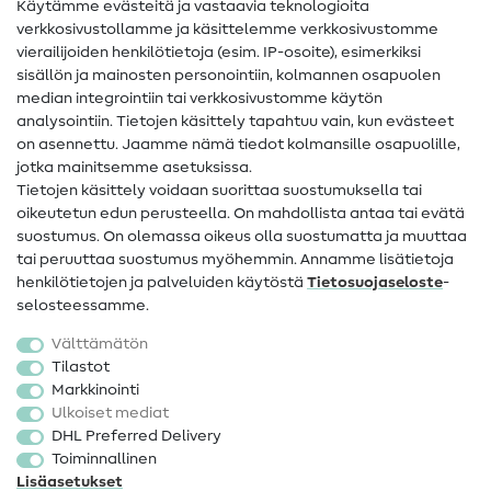
Käytämme evästeitä ja vastaavia teknologioita
Ompelusanasto
verkkosivustollamme ja käsittelemme verkkosivustomme
vierailijoiden henkilötietoja (esim. IP-osoite), esimerkiksi
Ompeluohjeet
sisällön ja mainosten personointiin, kolmannen osapuolen
Apua ja yhteystiedot
median integrointiin tai verkkosivustomme käytön
analysointiin. Tietojen käsittely tapahtuu vain, kun evästeet
on asennettu. Jaamme nämä tiedot kolmansille osapuolille,
Yhteystiedot
jotka mainitsemme asetuksissa.
Tietoa omistajanvaihdoksesta
Tietojen käsittely voidaan suorittaa suostumuksella tai
oikeutetun edun perusteella. On mahdollista antaa tai evätä
FAQ
suostumus. On olemassa oikeus olla suostumatta ja muuttaa
tai peruuttaa suostumus myöhemmin. Annamme lisätietoja
Peruutusoikeus
henkilötietojen ja palveluiden käytöstä
Tietosuojaseloste
-
Suosittu
selosteessamme.
Välttämätön
Kankaat
Tilastot
Markkinointi
Ompelutarvikkeet
Ulkoiset mediat
Ale
DHL Preferred Delivery
Toiminnallinen
Lisäasetukset