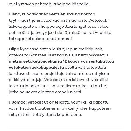
miellyttävän pehmeä ja helppo käsitellä.
Hieno, kuparivärinen vetoketjunauha hohtaa
tyylikkäästi ja erottuu kauniisti nauhasta. Autolock-
liukukappale on helppo pujottaa langalle, se liukuu
pehmeästi ja pysyy juuri siellä, missä haluat – laukku
tai reppu ei aukea tahattomasti.
Olipa kyseessä sitten laukut, reput, meikkipussit,
kotelot tai koristeelliset kodin sisustustarvikkeet:
3
metrin vetoketjunauhan ja 12 kuparivärisen lakattua
vetoketjun liukukappaletta
avulla voit toteuttaa
joustavasti useita projekteja tai valmistaa erityisen
pitkiä vetoketjuja. Vetoketjut on kätevästi valmiiksi
leikattu ja pakattu – ihanteellinen ratkaisu kaikille,
jotka haluavat aloittaa ompelun heti.
Huomaa: Vetoketjut on leikattu valmiiksi ja pakattu
valmiiksi. Jos tilaat enemmän kuin yhden kappaleen,
niitä
ei
toimiteta yhtenä kappaleena.