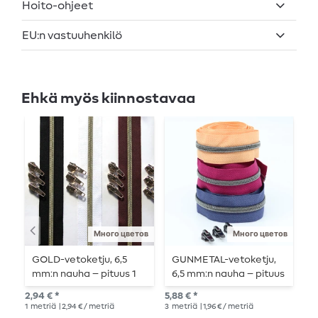
Hoito-ohjeet
EU:n vastuuhenkilö
Ehkä myös kiinnostavaa
Много цветов
Много цветов
GOLD-vetoketju, 6,5
GUNMETAL-vetoketju,
J
mm:n nauha – pituus 1
6,5 mm:n nauha – pituus
m
m – metallisoitu
3 m – metallisoitu
2,94 € *
5,88 € *
4,6
1
metriä
| 2,94 € / metriä
3
metriä
| 1,96 € / metriä
3
m