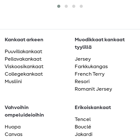
Kankaat arkeen
Muodikkaat kankaat
tyylillä
Puuvillakankaat
Pellavakankaat
Jersey
Viskoosikankaat
Farkkukangas
Collegekankaat
French Terry
Musliini
Resori
Romanit Jersey
Vahvoihin
Erikoiskankaat
ompeluideioihin
Tencel
Huopa
Bouclé
Canvas
Jakardi