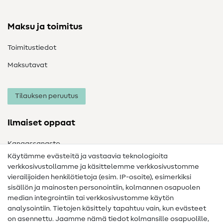
Maksu ja toimitus
Toimitustiedot
Maksutavat
Tilauksen peruutus
Ilmaiset oppaat
Kangassanasto
Käytämme evästeitä ja vastaavia teknologioita
Ompelusanasto
verkkosivustollamme ja käsittelemme verkkosivustomme
vierailijoiden henkilötietoja (esim. IP-osoite), esimerkiksi
Ompeluohjeet
sisällön ja mainosten personointiin, kolmannen osapuolen
Apua ja yhteystiedot
median integrointiin tai verkkosivustomme käytön
analysointiin. Tietojen käsittely tapahtuu vain, kun evästeet
on asennettu. Jaamme nämä tiedot kolmansille osapuolille,
Yhteystiedot