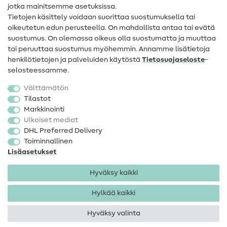
jotka mainitsemme asetuksissa.
Tietoa omistajanvaihdoksesta
Tietojen käsittely voidaan suorittaa suostumuksella tai
oikeutetun edun perusteella. On mahdollista antaa tai evätä
FAQ
suostumus. On olemassa oikeus olla suostumatta ja muuttaa
tai peruuttaa suostumus myöhemmin. Annamme lisätietoja
Peruutusoikeus
henkilötietojen ja palveluiden käytöstä
Tietosuojaseloste
-
Suosittu
selosteessamme.
Välttämätön
Kankaat
Tilastot
Markkinointi
Ompelutarvikkeet
Ulkoiset mediat
Ale
DHL Preferred Delivery
Toiminnallinen
Lisäasetukset
Hyväksy kaikki
Hylkää kaikki
Yhteystiedot
Tietosuoja
Käyttöehdot
Peruutusoikeus
Hyväksy valinta
Tekijänoikeus 2026 SewIY GmbH