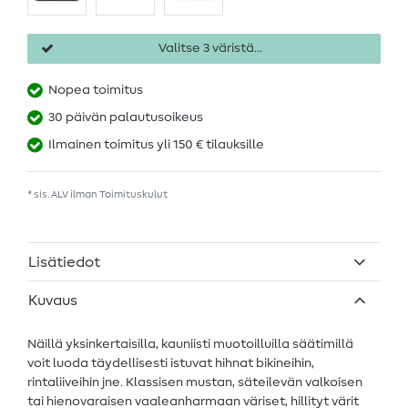
Valitse 3 väristä...
Nopea toimitus
30 päivän palautusoikeus
Ilmainen toimitus yli 150 € tilauksille
* sis. ALV ilman
Toimituskulut
Lisätiedot
Kuvaus
Näillä yksinkertaisilla, kauniisti muotoilluilla säätimillä
voit luoda täydellisesti istuvat hihnat bikineihin,
rintaliiveihin jne. Klassisen mustan, säteilevän valkoisen
tai hienovaraisen vaaleanharmaan väriset, hillityt värit