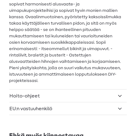
sopivat harmonisesti alusvaate- ja
uimapukuprojekteihisi ja sopivat hyvin monien mallien
kanssa. Ovaalinmuotoinen, pyöristetty kaksoissilmukka
takaa käyttäjälleen turvallisen pidon, ja sitä on myös
helppo säätää - se on ihanteellinen pituuden
mukauttamiseen tai kuluneiden tai vaurioituneiden
osien korvaamiseen suosikkikappaleissasi. Sopii
erinomaisesti: - itseommellut bikinit ja uimapuvut. -
rintaliivit, braletit ja busterit - Ostettujen
alusvaatteiden hihnojen vaihtamiseen ja korjaamiseen.
Pieni yksityiskohta, jolla on suuri vaikutus mukavuuteen,
istuvuuteen ja ammattimaiseen lopputulokseen DIY-
projekteissasi.
Hoito-ohjeet
EU:n vastuuhenkilö
Ehkä myös kiinnostavaa