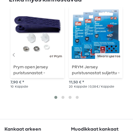
от Prym
Много цветов
Prym open jersey
PRYM Jersey
P
puristusnastat -
puristusnastat suljettu -
-
valkoinen - 10 mm -
12mm - 20 kpl
k
7,90 € *
11,50 € *
4,1
työkalulla ja
10
Kappale
20
Kappale
| 0,58 € / Kappale
30
lisälaitteilla - 10
kappaletta
Kankaat arkeen
Muodikkaat kankaat