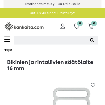
Ilmainen toimitus yli 150 € tilauksille
Uutuus: Air Mesh! Tutustu nyt!
0
0
☰
Napit
Bikinien ja rintaliivien säätölaite
16 mm