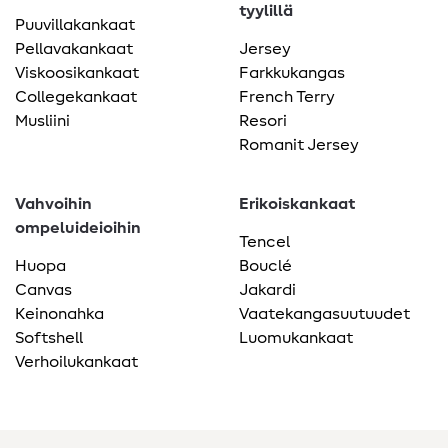
tyylillä
Puuvillakankaat
Pellavakankaat
Jersey
Viskoosikankaat
Farkkukangas
Collegekankaat
French Terry
Musliini
Resori
Romanit Jersey
Vahvoihin
Erikoiskankaat
ompeluideioihin
Tencel
Huopa
Bouclé
Canvas
Jakardi
Keinonahka
Vaatekangasuutuudet
Softshell
Luomukankaat
Verhoilukankaat