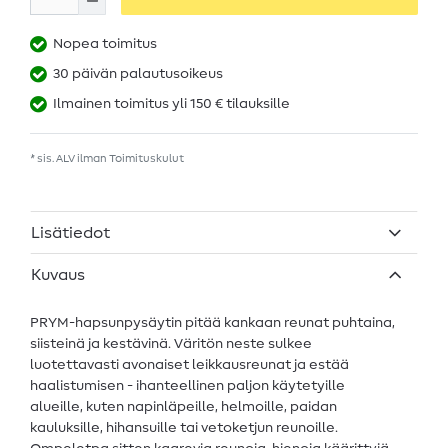
Nopea toimitus
30 päivän palautusoikeus
Ilmainen toimitus yli 150 € tilauksille
* sis. ALV ilman
Toimituskulut
Lisätiedot
Kuvaus
PRYM-hapsunpysäytin pitää kankaan reunat puhtaina,
siisteinä ja kestävinä. Väritön neste sulkee
luotettavasti avonaiset leikkausreunat ja estää
haalistumisen - ihanteellinen paljon käytetyille
alueille, kuten napinläpeille, helmoille, paidan
kauluksille, hihansuille tai vetoketjun reunoille.