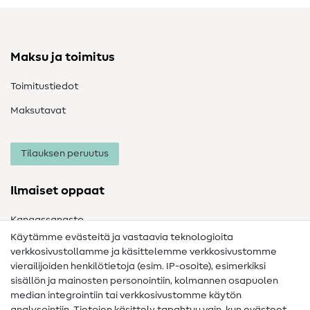
Maksu ja toimitus
Toimitustiedot
Maksutavat
Tilauksen peruutus
Ilmaiset oppaat
Kangassanasto
Käytämme evästeitä ja vastaavia teknologioita
Ompelusanasto
verkkosivustollamme ja käsittelemme verkkosivustomme
vierailijoiden henkilötietoja (esim. IP-osoite), esimerkiksi
Ompeluohjeet
sisällön ja mainosten personointiin, kolmannen osapuolen
Apua ja yhteystiedot
median integrointiin tai verkkosivustomme käytön