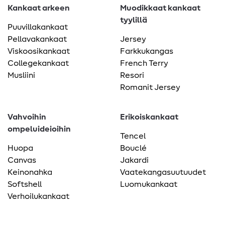
Kankaat arkeen
Muodikkaat kankaat
tyylillä
Puuvillakankaat
Pellavakankaat
Jersey
Viskoosikankaat
Farkkukangas
Collegekankaat
French Terry
Musliini
Resori
Romanit Jersey
Vahvoihin
Erikoiskankaat
ompeluideioihin
Tencel
Huopa
Bouclé
Canvas
Jakardi
Keinonahka
Vaatekangasuutuudet
Softshell
Luomukankaat
Verhoilukankaat