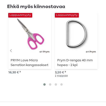
Ehkä myös kiinnostavaa
Loppuunmyyty
Loppuunmyyty
от Prym
от Prym
PRYM Love Micro
Prym D-rengas 40 mm
P
Serration kangassakset
hopea - 2 kpl
p
- 13,5 cm -
1
16,30 € *
3,20 € *
11,
vaaleanpunainen
2
Kappale
20