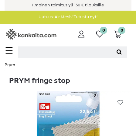
Ilmainen toimitus yli 150 € tilauksille
Uutuus: Air Mesh! Tutustu nyt!
0
0
☰
Prym
PRYM fringe stop