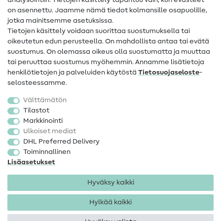
analysointiin. Tietojen käsittely tapahtuu vain, kun evästeet
on asennettu. Jaamme nämä tiedot kolmansille osapuolille,
Yhteystiedot
jotka mainitsemme asetuksissa.
Tietoa omistajanvaihdoksesta
Tietojen käsittely voidaan suorittaa suostumuksella tai
oikeutetun edun perusteella. On mahdollista antaa tai evätä
FAQ
suostumus. On olemassa oikeus olla suostumatta ja muuttaa
tai peruuttaa suostumus myöhemmin. Annamme lisätietoja
Peruutusoikeus
henkilötietojen ja palveluiden käytöstä
Tietosuojaseloste
-
Suosittu
selosteessamme.
Välttämätön
Kankaat
Tilastot
Markkinointi
Ompelutarvikkeet
Ulkoiset mediat
Ale
DHL Preferred Delivery
Toiminnallinen
Lisäasetukset
Hyväksy kaikki
Hylkää kaikki
Yhteystiedot
Tietosuoja
Käyttöehdot
Peruutusoikeus