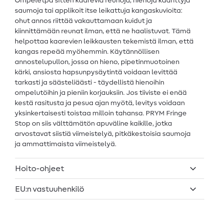
Ompeletpa sitten kaarevia reunoja, hienoja käärittyjä
saumoja tai applikoit itse leikattuja kangaskuvioita:
ohut annos riittää vakauttamaan kuidut ja
kiinnittämään reunat ilman, että ne haalistuvat. Tämä
helpottaa kaarevien leikkausten tekemistä ilman, että
kangas repeää myöhemmin. Käytännöllisen
annostelupullon, jossa on hieno, pipetinmuotoinen
kärki, ansiosta hapsunpysäytintä voidaan levittää
tarkasti ja säästeliäästi - täydellistä hienoihin
ompelutöihin ja pieniin korjauksiin. Jos tiiviste ei enää
kestä rasitusta ja pesua ajan myötä, levitys voidaan
yksinkertaisesti toistaa milloin tahansa. PRYM Fringe
Stop on siis välttämätön apuväline kaikille, jotka
arvostavat siistiä viimeistelyä, pitkäkestoisia saumoja
ja ammattimaista viimeistelyä.
Hoito-ohjeet
EU:n vastuuhenkilö