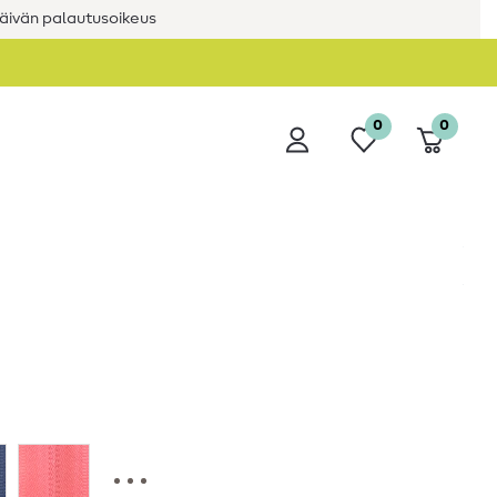
äivän palautusoikeus
0
0