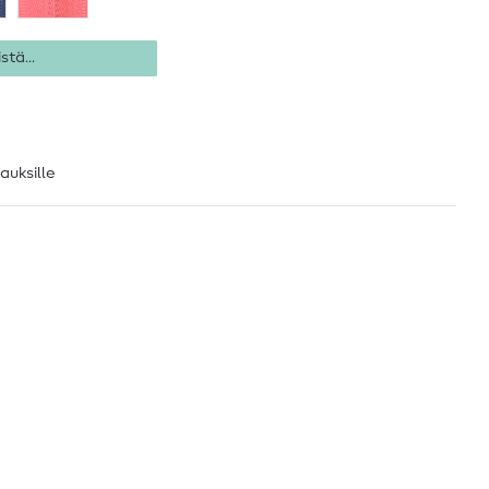
stä...
lauksille