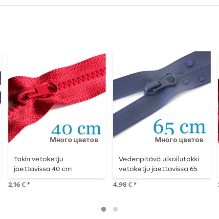
Много цветов
Много цветов
Takin vetoketju
Vedenpitävä ulkoilutakki
jaettavissa 40 cm
vetoketju jaettavissa 65
cm
2,16 € *
4,98 € *