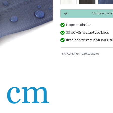
Valitse 5 väri
Nopea toimitus
30 päivän palautusoikeus
Ilmainen toimitus yli 150 € ti
* sis. ALV ilman
Toimituskulut