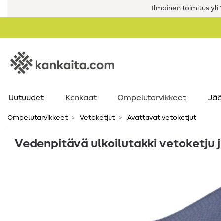
Ilmainen toimitus yli 1
Uutuudet
Kankaat
Ompelutarvikkeet
Jää
Ompelutarvikkeet
Vetoketjut
Avattavat vetoketjut
Vedenpitävä ulkoilutakki vetoketju 