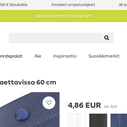
50 € tilauksille
Ilmaiset ompeluohjeet
30 p
Uutuus: Air Mesh! Tutustu nyt!
nnöspalat
Ale
Inspiraatio
Suosikkimerkit
jaettavissa 60 cm
4,86 EUR
sis. ALV