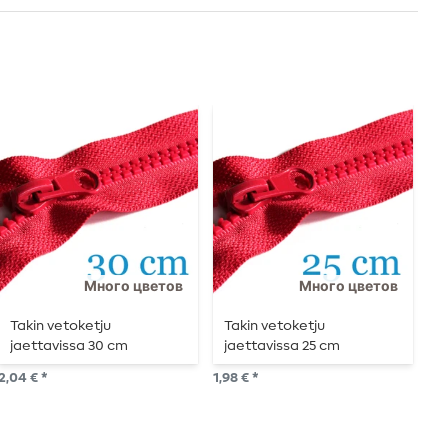
Много цветов
Много цветов
Takin vetoketju
Takin vetoketju
K
jaettavissa 30 cm
jaettavissa 25 cm
v
2,04 € *
1,98 € *
3,1