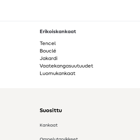
Erikoiskankaat
Tencel
Bouclé
Jakardi
Vaatekangasuutuudet
Luomukankaat
Suosittu
Kankaat
Ompelutarvikkeet