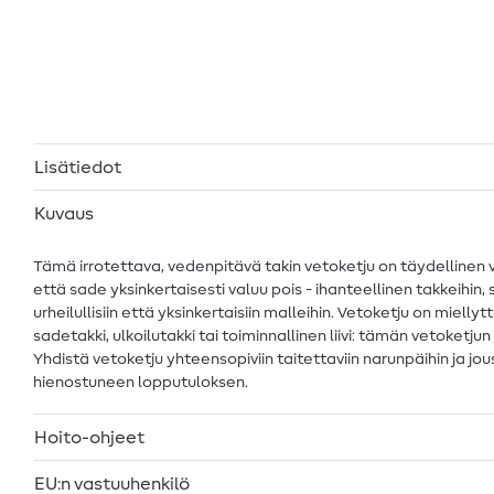
Lisätiedot
Kuvaus
Tämä irrotettava, vedenpitävä takin vetoketju on täydellinen val
että sade yksinkertaisesti valuu pois - ihanteellinen takkeihin, s
urheilullisiin että yksinkertaisiin malleihin. Vetoketju on miell
sadetakki, ulkoilutakki tai toiminnallinen liivi: tämän vetoke
Yhdistä vetoketju yhteensopiviin taitettaviin narunpäihin ja jou
hienostuneen lopputuloksen.
Hoito-ohjeet
EU:n vastuuhenkilö