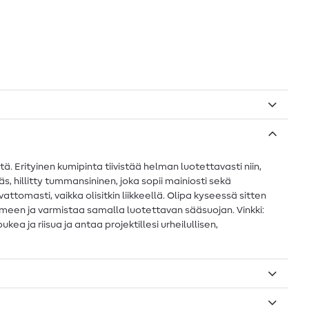
ä. Erityinen kumipinta tiivistää helman luotettavasti niin,
käs, hillitty tummansininen, joka sopii mainiosti sekä
attomasti, vaikka olisitkin liikkeellä. Olipa kyseessä sitten
ilmeen ja varmistaa samalla luotettavan sääsuojan. Vinkki:
a ja riisua ja antaa projektillesi urheilullisen,