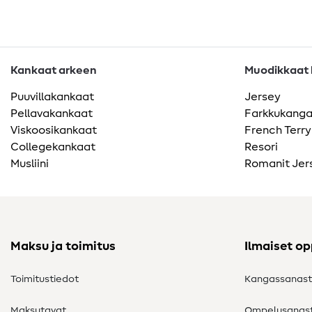
Kankaat arkeen
Muodikkaat k
Puuvillakankaat
Jersey
Pellavakankaat
Farkkukang
Viskoosikankaat
French Terry
Collegekankaat
Resori
Musliini
Romanit Jer
Maksu ja toimitus
Ilmaiset o
Toimitustiedot
Kangassanas
Maksutavat
Ompelusanas