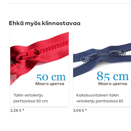
Ehkä myös kiinnostavaa
Много цветов
Много цветов
Takin vetoketju
Kaksisuuntainen takin
jaettavissa 50 cm
vetoketju jaettavissa 85
cm
2,28 € *
3,06 € *