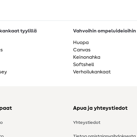
ankaat tyylillä
Vahvoihin ompeluideioihin
Huopa
as
Canvas
Keinonahka
Softshell
sey
Verhoilukankaat
ppaat
Apua ja yhteystiedot
to
Yhteystiedot
to
Tietoa omistajanvaihdoksesta