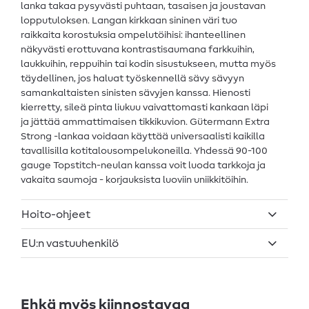
lanka takaa pysyvästi puhtaan, tasaisen ja joustavan
lopputuloksen. Langan kirkkaan sininen väri tuo
raikkaita korostuksia ompelutöihisi: ihanteellinen
näkyvästi erottuvana kontrastisaumana farkkuihin,
laukkuihin, reppuihin tai kodin sisustukseen, mutta myös
täydellinen, jos haluat työskennellä sävy sävyyn
samankaltaisten sinisten sävyjen kanssa. Hienosti
kierretty, sileä pinta liukuu vaivattomasti kankaan läpi
ja jättää ammattimaisen tikkikuvion. Gütermann Extra
Strong -lankaa voidaan käyttää universaalisti kaikilla
tavallisilla kotitalousompelukoneilla. Yhdessä 90-100
gauge Topstitch-neulan kanssa voit luoda tarkkoja ja
vakaita saumoja - korjauksista luoviin uniikkitöihin.
Hoito-ohjeet
EU:n vastuuhenkilö
Ehkä myös kiinnostavaa