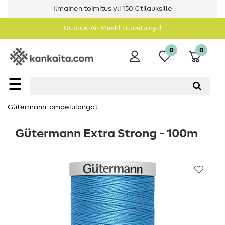
Ilmainen toimitus yli 150 € tilauksille
Uutuus: Air Mesh! Tutustu nyt!
0
0
☰
Gütermann-ompelulangat
Gütermann Extra Strong - 100m