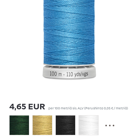
4,65 EUR
per
100
metriä
sis. ALV
(Perushinta
0,05 € / metriä
)