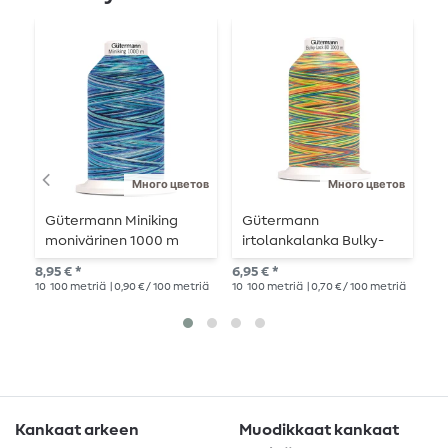
Много цветов
Много цветов
Gütermann Miniking
Gütermann
G
monivärinen 1000 m
irtolankalanka Bulky-
y
Lock 80 1000m
o
8,95 € *
6,95 € *
3,4
monivärinen
h
10
100 metriä
| 0,90 € / 100 metriä
10
100 metriä
| 0,70 € / 100 metriä
100
Kankaat arkeen
Muodikkaat kankaat