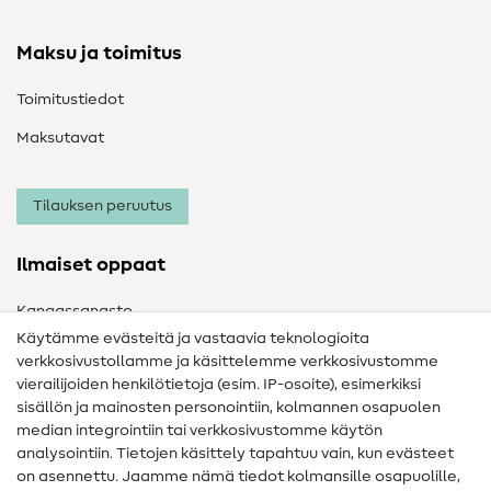
Maksu ja toimitus
Toimitustiedot
Maksutavat
Tilauksen peruutus
Ilmaiset oppaat
Kangassanasto
Käytämme evästeitä ja vastaavia teknologioita
Ompelusanasto
verkkosivustollamme ja käsittelemme verkkosivustomme
vierailijoiden henkilötietoja (esim. IP-osoite), esimerkiksi
Ompeluohjeet
sisällön ja mainosten personointiin, kolmannen osapuolen
Apua ja yhteystiedot
median integrointiin tai verkkosivustomme käytön
analysointiin. Tietojen käsittely tapahtuu vain, kun evästeet
on asennettu. Jaamme nämä tiedot kolmansille osapuolille,
Yhteystiedot