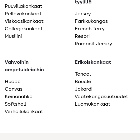
tyylillä
Puuvillakankaat
Pellavakankaat
Jersey
Viskoosikankaat
Farkkukangas
Collegekankaat
French Terry
Musliini
Resori
Romanit Jersey
Vahvoihin
Erikoiskankaat
ompeluideioihin
Tencel
Huopa
Bouclé
Canvas
Jakardi
Keinonahka
Vaatekangasuutuudet
Softshell
Luomukankaat
Verhoilukankaat