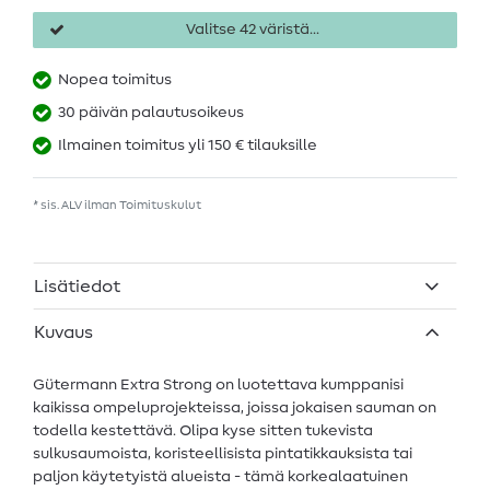
Valitse 42 väristä...
Nopea toimitus
30 päivän palautusoikeus
Ilmainen toimitus yli 150 € tilauksille
* sis. ALV ilman
Toimituskulut
Lisätiedot
Kuvaus
Gütermann Extra Strong on luotettava kumppanisi
kaikissa ompeluprojekteissa, joissa jokaisen sauman on
todella kestettävä. Olipa kyse sitten tukevista
sulkusaumoista, koristeellisista pintatikkauksista tai
paljon käytetyistä alueista - tämä korkealaatuinen