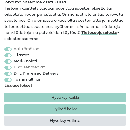
jotka mainitsemme asetuksissa.
Tietoa omistajanvaihdoksesta
Tietojen käsittely voidaan suorittaa suostumuksella tai
oikeutetun edun perusteella. On mahdollista antaa tai evätä
FAQ
suostumus. On olemassa oikeus olla suostumatta ja muuttaa
tai peruuttaa suostumus myöhemmin. Annamme lisätietoja
Peruutusoikeus
henkilötietojen ja palveluiden käytöstä
Tietosuojaseloste
-
Suosittu
selosteessamme.
Välttämätön
Kankaat
Tilastot
Markkinointi
Ompelutarvikkeet
Ulkoiset mediat
Ale
DHL Preferred Delivery
Toiminnallinen
Lisäasetukset
Hyväksy kaikki
Hylkää kaikki
Yhteystiedot
Tietosuoja
Käyttöehdot
Peruutusoikeus
Hyväksy valinta
Tekijänoikeus 2026 SewIY GmbH