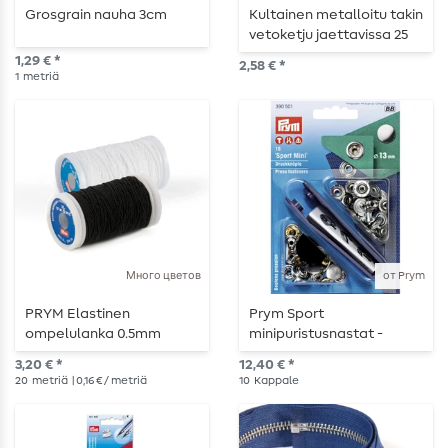
Grosgrain nauha 3cm
Kultainen metalloitu takin
vetoketju jaettavissa 25
cm
1,29 € *
2,58 € *
1
metriä
Много цветов
от Prym
PRYM Elastinen
Prym Sport
ompelulanka 0.5mm
minipuristusnastat -
hopeanväriset - 13mm -
3,20 € *
12,40 € *
työkalulla ja kiinnikkeillä -
20
metriä
| 0,16 € / metriä
10
Kappale
10 kpl