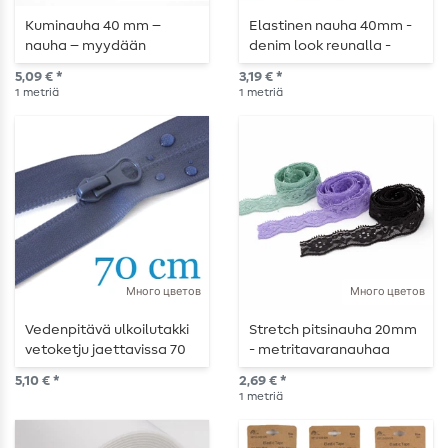
Kuminauha 40 mm –
Elastinen nauha 40mm -
nauha – myydään
denim look reunalla -
metritavarana
metritavarana.
5,09 € *
3,19 € *
1
metriä
1
metriä
Много цветов
Много цветов
Vedenpitävä ulkoilutakki
Stretch pitsinauha 20mm
vetoketju jaettavissa 70
- metritavaranauhaa
cm
5,10 € *
2,69 € *
1
metriä