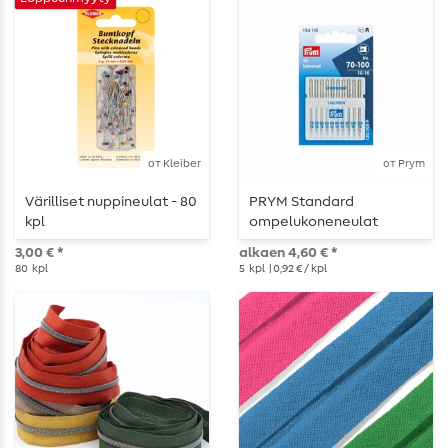
от Kleiber
от Prym
Värilliset nuppineulat - 80
PRYM Standard
kpl
ompelukoneneulat
3,00 € *
alkaen 4,60 € *
80
kpl
5
kpl
| 0,92 € / kpl