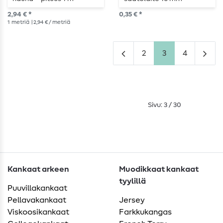
metallisoitu
2,94 € *
0,35 € *
1
metriä
| 2,94 € / metriä
2
3
4
Sivu: 3 / 30
Kankaat arkeen
Muodikkaat kankaat
tyylillä
Puuvillakankaat
Pellavakankaat
Jersey
Viskoosikankaat
Farkkukangas