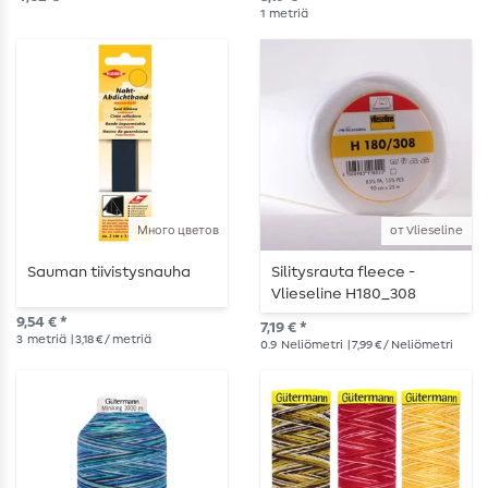
1
metriä
Много цветов
от Vlieseline
Sauman tiivistysnauha
Silitysrauta fleece -
Vlieseline H180_308
9,54 € *
7,19 € *
3
metriä
| 3,18 € / metriä
0.9
Neliömetri
| 7,99 € / Neliömetri