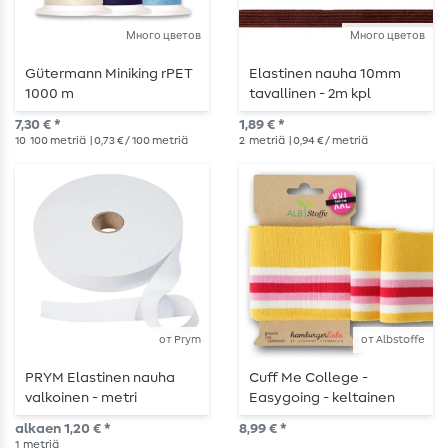
Много цветов
Много цветов
Gütermann Miniking rPET
Elastinen nauha 10mm
1000 m
tavallinen - 2m kpl
7,30 € *
1,89 € *
10
100 metriä
| 0,73 € / 100 metriä
2
metriä
| 0,94 € / metriä
от Prym
от Albstoffe
PRYM Elastinen nauha
Cuff Me College -
valkoinen - metri
Easygoing - keltainen
kerrallaan
alkaen 1,20 € *
8,99 € *
1
metriä