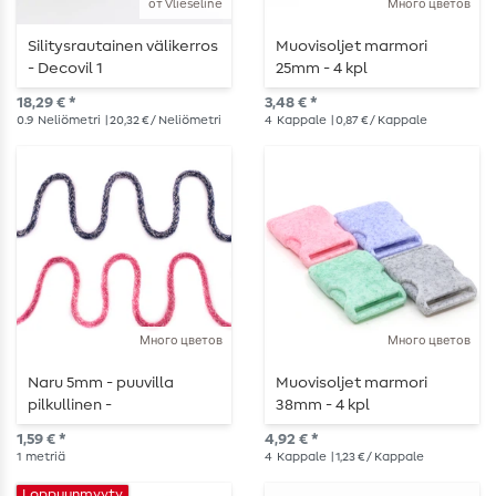
от Vlieseline
Много цветов
Silitysrautainen välikerros
Muovisoljet marmori
- Decovil 1
25mm - 4 kpl
18,29 € *
3,48 € *
0.9
Neliömetri
| 20,32 € / Neliömetri
4
Kappale
| 0,87 € / Kappale
Много цветов
Много цветов
Naru 5mm - puuvilla
Muovisoljet marmori
pilkullinen -
38mm - 4 kpl
metritavarana
1,59 € *
4,92 € *
1
metriä
4
Kappale
| 1,23 € / Kappale
Loppuunmyyty