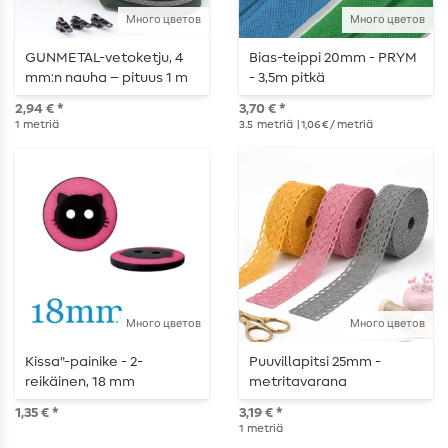
Много цветов
Много цветов
GUNMETAL-vetoketju, 4
Bias-teippi 20mm - PRYM
mm:n nauha – pituus 1 m
- 3,5m pitkä
– metallisoitu
2,94 € *
3,70 € *
1
metriä
3.5
metriä
| 1,06 € / metriä
Много цветов
Много цветов
Kissa"-painike - 2-
Puuvillapitsi 25mm -
reikäinen, 18 mm
metritavarana
1,35 € *
3,19 € *
1
metriä