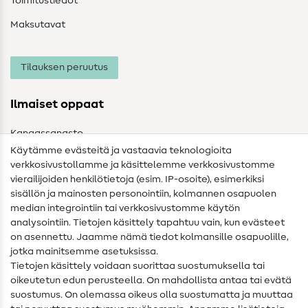
Toimitustiedot
Maksutavat
Tilauksen peruutus
Ilmaiset oppaat
Kangassanasto
Käytämme evästeitä ja vastaavia teknologioita
Ompelusanasto
verkkosivustollamme ja käsittelemme verkkosivustomme
vierailijoiden henkilötietoja (esim. IP-osoite), esimerkiksi
Ompeluohjeet
sisällön ja mainosten personointiin, kolmannen osapuolen
median integrointiin tai verkkosivustomme käytön
Apua ja yhteystiedot
analysointiin. Tietojen käsittely tapahtuu vain, kun evästeet
on asennettu. Jaamme nämä tiedot kolmansille osapuolille,
Yhteystiedot
jotka mainitsemme asetuksissa.
Tietoa omistajanvaihdoksesta
Tietojen käsittely voidaan suorittaa suostumuksella tai
oikeutetun edun perusteella. On mahdollista antaa tai evätä
FAQ
suostumus. On olemassa oikeus olla suostumatta ja muuttaa