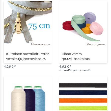
Много цветов
Много цветов
Kultainen metalloitu takin
Hihna 25mm
vetoketju jaettavissa 75
"puuvillasekoitus
cm
pehmeä" - 3m pitkä.
4,26 € *
4,92 € *
3
metriä
| 1,64 € / metriä