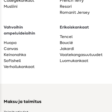
Collegekankaat
French Terry
Musliini
Resori
Romanit Jersey
Vahvoihin
Erikoiskankaat
ompeluideioihin
Tencel
Huopa
Bouclé
Canvas
Jakardi
Keinonahka
Vaatekangasuutuudet
Softshell
Luomukankaat
Verhoilukankaat
Maksu ja toimitus