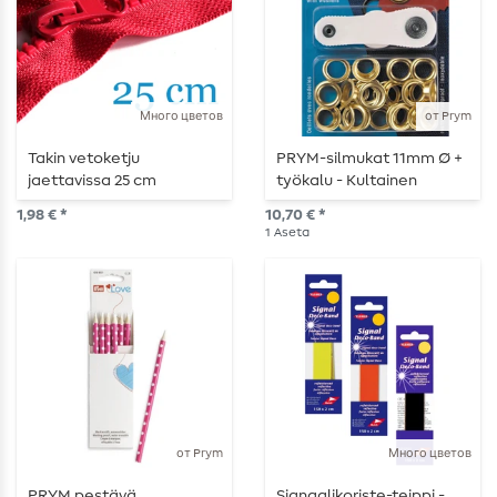
Много цветов
от Prym
Takin vetoketju
PRYM-silmukat 11mm Ø +
jaettavissa 25 cm
työkalu - Kultainen
1,98 € *
10,70 € *
1
Aseta
от Prym
Много цветов
PRYM pestävä
Signaalikoriste-teippi -