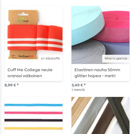
от Albstoffe
Много цветов
Cuff Me College neule
Elastinen nauha 50mm
oranssi valkoinen
glitter hopea - metri
kerrallaan
8,99 € *
3,49 € *
1
metriä