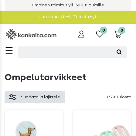
Ilmainen toimitus yli 150 € tilauksille
Uutuus: Air Mesh! Tutustu nyt!
0
0
☰
Ompelutarvikkeet
Suodata ja lajittele
1779 Tulosta