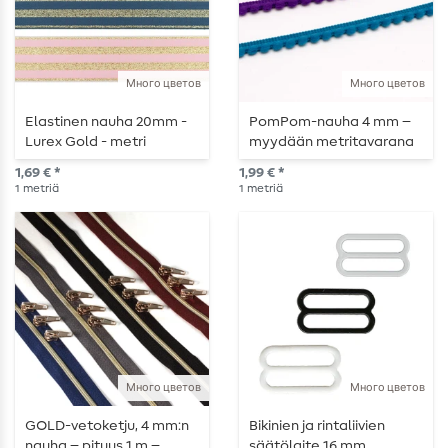
Много цветов
Много цветов
Elastinen nauha 20mm -
PomPom-nauha 4 mm –
Lurex Gold - metri
myydään metritavarana
kerrallaan
1,69 € *
1,99 € *
1
metriä
1
metriä
Много цветов
Много цветов
GOLD-vetoketju, 4 mm:n
Bikinien ja rintaliivien
nauha – pituus 1 m –
säätölaite 16 mm