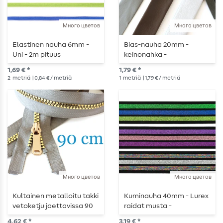
Много цветов
Много цветов
Elastinen nauha 6mm -
Bias-nauha 20mm -
Uni - 2m pituus
keinonahka -
metritavaranauhat
1,69 € *
1,79 € *
2
metriä
| 0,84 € / metriä
1
metriä
| 1,79 € / metriä
Много цветов
Много цветов
Kultainen metalloitu takki
Kuminauha 40mm - Lurex
vetoketju jaettavissa 90
raidat musta -
cm
metritavaranauhat
4,62 € *
3,19 € *