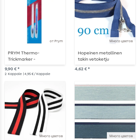
от Prym
Много цветов
PRYM Thermo-
Hopeinen metallinen
Trickmarker -
takin vetoketju
lämpöpoltettava - 2 kpl
jaettavissa 90 cm
9,90 € *
4,62 € *
2
Kappale
| 4,95 € / Kappale
Много цветов
Много цветов