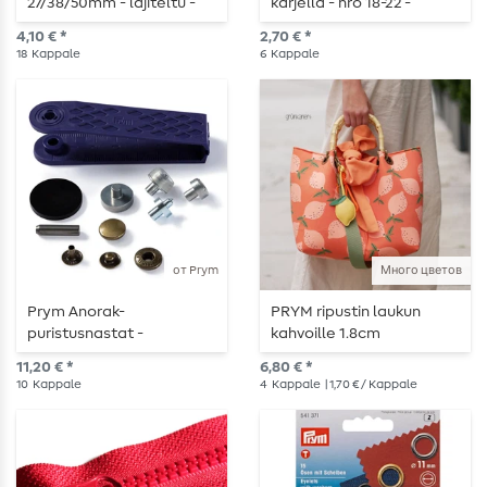
27/38/50mm - lajiteltu -
kärjellä - nro 18-22 -
hopeanvärinen - 18 kpl
valikoituja - 6 kpl.
4,10 € *
2,70 € *
18
Kappale
6
Kappale
от Prym
Много цветов
Prym Anorak-
PRYM ripustin laukun
puristusnastat -
kahvoille 1.8cm
antiikkimessinki - 12 mm -
11,20 € *
6,80 € *
työkalulla ja kiinnikkeillä -
10
Kappale
4
Kappale
| 1,70 € / Kappale
10 kpl.