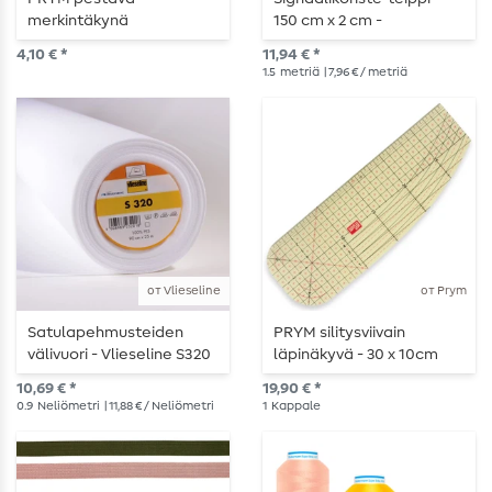
merkintäkynä
150 cm x 2 cm -
itsekiinnittyvä
4,10 € *
11,94 € *
1.5
metriä
| 7,96 € / metriä
от Vlieseline
от Prym
Satulapehmusteiden
PRYM silitysviivain
välivuori - Vlieseline S320
läpinäkyvä - 30 x 10cm
voidaan silittää päälle
10,69 € *
19,90 € *
0.9
Neliömetri
| 11,88 € / Neliömetri
1
Kappale