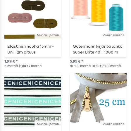
Много цветов
Много цветов
Elastinen nauha 15mm -
Gütermann kirjonta lanka
Uni - 2m pituus
Super Brite 40 - 1000 m
1,99 € *
5,95 € *
2
metriä
| 1,00 € / metriä
10
100 metriä
| 0,60 € / 100 metriä
Много цветов
Много цветов