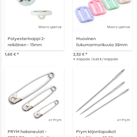
Много цветов
Много цветов
Polyesterinappi 2-
Muovinen
reikäinen - 15mm
liukumarmorikuula 38mm
- 4 kappaletta
1,60 € *
2,52 € *
4
Kappale
| 0,63 € / Kappale
от Prym
от Prym
PRYM hakaneulat -
Prym kirjontapuikot