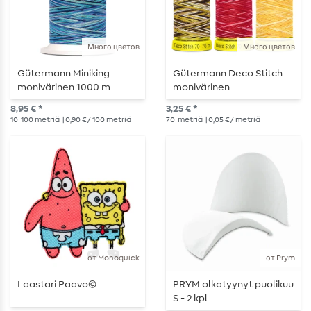
Много цветов
Много цветов
Gütermann Miniking
Gütermann Deco Stitch
monivärinen 1000 m
monivärinen -
Koristeompelulanka -
8,95 € *
3,25 € *
70m
10
100 metriä
| 0,90 € / 100 metriä
70
metriä
| 0,05 € / metriä
от Monoquick
от Prym
Laastari Paavo©
PRYM olkatyynyt puolikuu
S - 2 kpl