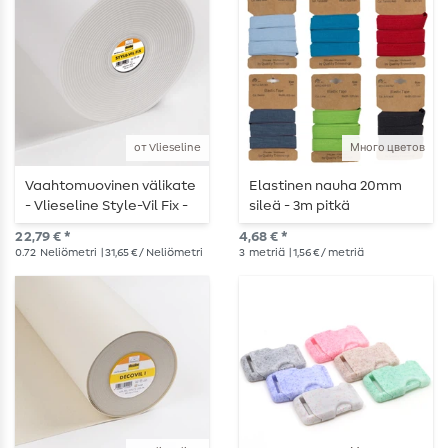
от Vlieseline
Много цветов
Vaahtomuovinen välikate
Elastinen nauha 20mm
- Vlieseline Style-Vil Fix -
sileä - 3m pitkä
silitysrauta valkoinen
22,79 € *
4,68 € *
0.72
Neliömetri
| 31,65 € / Neliömetri
3
metriä
| 1,56 € / metriä