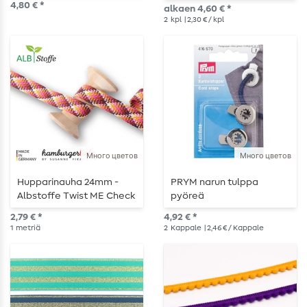
4,80 € *
alkaen 4,60 € *
2
kpl
| 2,30 € / kpl
Много цветов
Много цветов
Hupparinauha 24mm -
PRYM narun tulppa
Albstoffe Twist ME Check
pyöreä
- metri kerrallaan
2,79 € *
4,92 € *
1
metriä
2
Kappale
| 2,46 € / Kappale