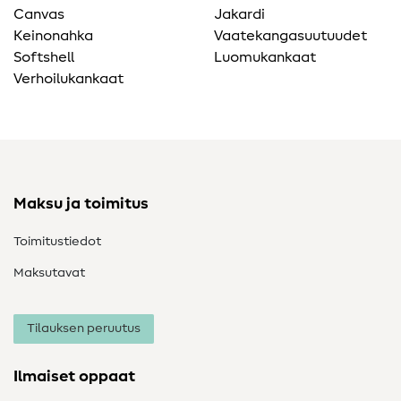
Canvas
Jakardi
Keinonahka
Vaatekangasuutuudet
Softshell
Luomukankaat
Verhoilukankaat
Maksu ja toimitus
Toimitustiedot
Maksutavat
Tilauksen peruutus
Ilmaiset oppaat