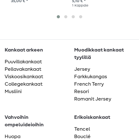
35,00 € *
5,10 € *
12,
1
Kappale
10
K
Kankaat arkeen
Muodikkaat kankaat
tyylillä
Puuvillakankaat
Pellavakankaat
Jersey
Viskoosikankaat
Farkkukangas
Collegekankaat
French Terry
Musliini
Resori
Romanit Jersey
Vahvoihin
Erikoiskankaat
ompeluideioihin
Tencel
Huopa
Bouclé