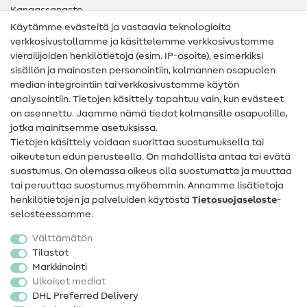
Kangassanasto
Käytämme evästeitä ja vastaavia teknologioita
Ompelusanasto
verkkosivustollamme ja käsittelemme verkkosivustomme
vierailijoiden henkilötietoja (esim. IP-osoite), esimerkiksi
Ompeluohjeet
sisällön ja mainosten personointiin, kolmannen osapuolen
Apua ja yhteystiedot
median integrointiin tai verkkosivustomme käytön
analysointiin. Tietojen käsittely tapahtuu vain, kun evästeet
on asennettu. Jaamme nämä tiedot kolmansille osapuolille,
Yhteystiedot
jotka mainitsemme asetuksissa.
Tietoa omistajanvaihdoksesta
Tietojen käsittely voidaan suorittaa suostumuksella tai
oikeutetun edun perusteella. On mahdollista antaa tai evätä
FAQ
suostumus. On olemassa oikeus olla suostumatta ja muuttaa
tai peruuttaa suostumus myöhemmin. Annamme lisätietoja
Peruutusoikeus
henkilötietojen ja palveluiden käytöstä
Tietosuojaseloste
-
Suosittu
selosteessamme.
Välttämätön
Kankaat
Tilastot
Markkinointi
Ompelutarvikkeet
Ulkoiset mediat
Ale
DHL Preferred Delivery