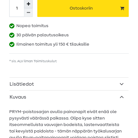
Ostoskoriin
Nopea toimitus
30 päivän palautusoikeus
Ilmainen toimitus yli 150 € tilauksille
* sis. ALV ilman
Toimituskulut
Lisätiedot
Kuvaus
PRYM-poistosarjan avulla painonapit eivät enää ole
pysyvästi väärässä paikassa. Olipa kyse sitten
itseommelluista vauvojen bodeista, lastenvaatteista
tai kevyistä paidoista - tämän näppärän työkalusarjan
avulla Prym-paitapainonapit voidaan poistaa siististi