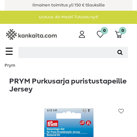
Ilmainen toimitus yli 150 € tilauksille
Uutuus: Air Mesh! Tutustu nyt!
0
0
☰
Prym
PRYM Purkusarja puristustapeille
Jersey