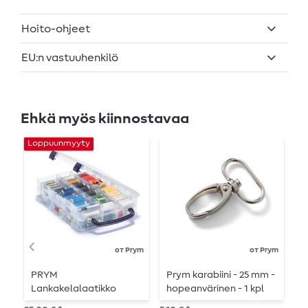
Hoito-ohjeet
EU:n vastuuhenkilö
Ehkä myös kiinnostavaa
Loppuunmyyty
от Prym
от Prym
PRYM
Prym karabiini - 25 mm -
P
Lankakelalaatikko
hopeanvärinen - 1 kpl
p
k