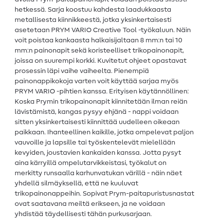
hetkessä. Sarja koostuu kahdesta laadukkaasta
metallisesta kiinnikkeestä, jotka yksinkertaisesti
asetetaan PRYM VARIO Creative Tool -työkaluun. Näin
voit poistaa kankaasta halkaisijaltaan 8 mm:n tai 10
mm:n painonapit sekä koristeelliset trikopainonapit,
joissa on suurempi korkki. Kuvitetut ohjeet opastavat
prosessin läpi vaihe vaiheelta. Pienempiä
painonappikokoja varten voit käyttää sarjaa myös
PRYM VARIO -pihtien kanssa. Erityisen käytännöllinen:
Koska Prymin trikopainonapit kiinnitetään ilman reiän
lävistämistä, kangas pysyy ehjänä - nappi voidaan
sitten yksinkertaisesti kiinnittää uudelleen oikeaan
paikkaan. Ihanteellinen kaikille, jotka ompelevat paljon
vauvoille ja lapsille tai työskentelevät mielellään
kevyiden, joustavien kankaiden kanssa. Jotta pysyt
aina kärryillä ompelutarvikkeistasi, työkalut on
merkitty runsaalla karhunvatukan värillä - näin näet
yhdellä silmäyksellä, että ne kuuluvat
trikopainonappeihin. Sopivat Prym-paitapuristusnastat
ovat saatavana meiltä erikseen, ja ne voidaan
yhdistää täydellisesti tähän purkusarjaan.