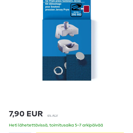
7,90 EUR
sis. ALV
Heti lähetettävissä, toimitusaika 5–7 arkipäivää