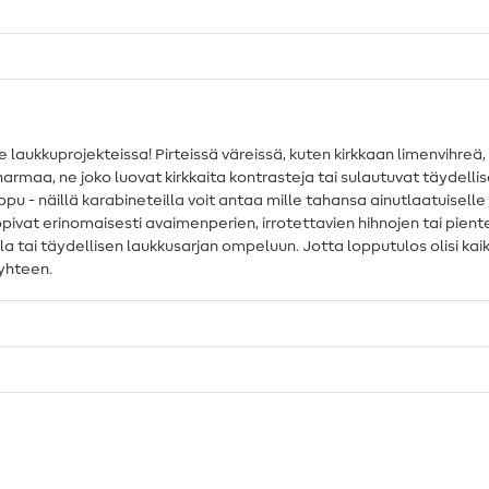
 laukkuprojekteissa! Pirteissä väreissä, kuten kirkkaan limenvihre
 harmaa, ne joko luovat kirkkaita kontrasteja tai sulautuvat täydelli
ppu - näillä karabineteilla voit antaa mille tahansa ainutlaatuisell
sopivat erinomaisesti avaimenperien, irrotettavien hihnojen tai pient
lla tai täydellisen laukkusarjan ompeluun. Jotta lopputulos olisi k
 yhteen.