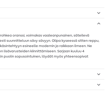
ä, rohkea oranssi, voimakas vaaleanpunainen, säteilevä
sesti suunnitteluun sävy sävyyn. Olipa kyseessä sitten reppu,
e käsintehtyyn esineelle modernin ja raikkaan ilmeen. Ne
en lisävarusteiden kiinnittämiseen. Sarjaan kuuluu 4
aikin puolin sopusointuinen, löydät myös yhteensopivat