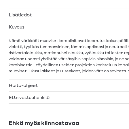
Lisätiedot
Kuvaus
Nämä värikkäät muoviset karabiinit ovat kuorrutus kakun päälle
violetti, tyylikäs tummansininen, lämmin aprikoosi ja neutraali
ristivartalolaukku, matkapuhelinlaukku, vyölaukku tai lasten re
voidaan upeasti yhdistää värisävyihin sopiviin hihnoihin, ja ne 
karabinettia - täydellinen useiden projektien koristeluun kerra
muoviset liukusulakkeet ja D-renkaat, joiden värit on sovitettu
Hoito-ohjeet
EU:n vastuuhenkilö
Ehkä myös kiinnostavaa