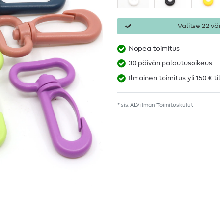
Valitse 22 vär
Nopea toimitus
30 päivän palautusoikeus
Ilmainen toimitus yli 150 € ti
* sis. ALV ilman
Toimituskulut