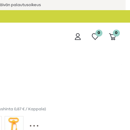
äivän palautusoikeus
0
0
ushinta
0,87 € / Kappale
)