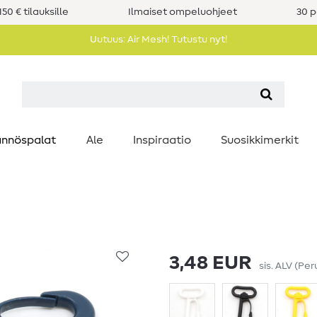
50 € tilauksille
Ilmaiset ompeluohjeet
30 p
Uutuus: Air Mesh! Tutustu nyt!
nnöspalat
Ale
Inspiraatio
Suosikkimerkit
3,48 EUR
sis. ALV
(Per