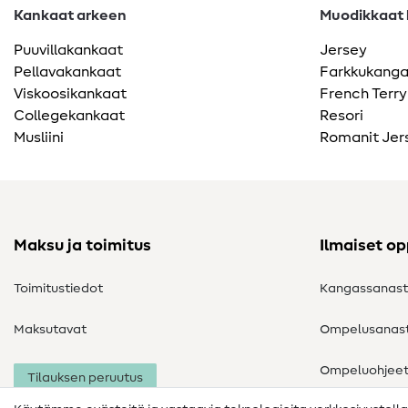
Kankaat arkeen
Muodikkaat k
Puuvillakankaat
Jersey
Pellavakankaat
Farkkukang
Viskoosikankaat
French Terry
Collegekankaat
Resori
Musliini
Romanit Jer
Maksu ja toimitus
Ilmaiset o
Toimitustiedot
Kangassanas
Maksutavat
Ompelusanas
Ompeluohjee
Tilauksen peruutus