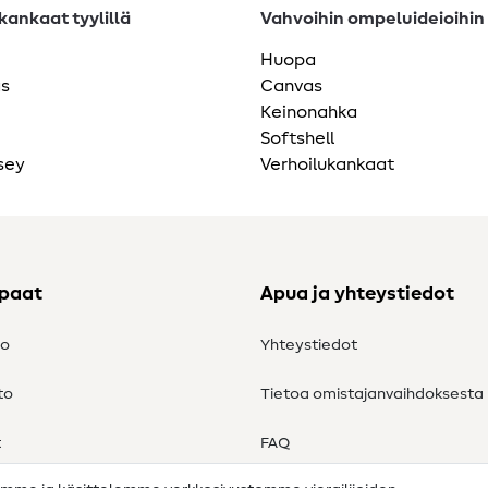
ankaat tyylillä
Vahvoihin ompeluideioihin
Huopa
as
Canvas
Keinonahka
Softshell
sey
Verhoilukankaat
ppaat
Apua ja yhteystiedot
to
Yhteystiedot
to
Tietoa omistajanvaihdoksesta
t
FAQ