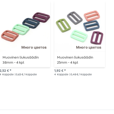
Много цветов
Много цветов
Muovinen liukusäädin
Muovinen liukusäädin
M
38mm - 4 kpl
25mm - 4 kpl
3,4
2,52 € *
1,92 € *
4
K
4
Kappale
| 0,63 € / Kappale
4
Kappale
| 0,48 € / Kappale