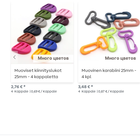
Много цветов
Много цветов
Muoviset kiinnityslukot
Muovinen karabiini 25mm -
25mm - 4 kappaletta
4 kpl
2,76 € *
3,48 € *
4
Kappale
| 0,69 € / Kappale
4
Kappale
| 0,87 € / Kappale