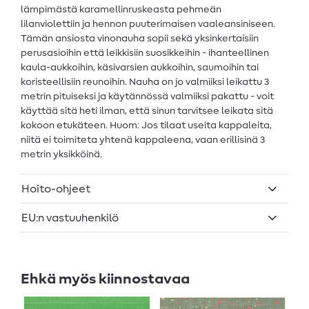
lämpimästä karamellinruskeasta pehmeän
lilanviolettiin ja hennon puuterimaisen vaaleansiniseen.
Tämän ansiosta vinonauha sopii sekä yksinkertaisiin
perusasioihin että leikkisiin suosikkeihin - ihanteellinen
kaula-aukkoihin, käsivarsien aukkoihin, saumoihin tai
koristeellisiin reunoihin. Nauha on jo valmiiksi leikattu 3
metrin pituiseksi ja käytännössä valmiiksi pakattu - voit
käyttää sitä heti ilman, että sinun tarvitsee leikata sitä
kokoon etukäteen. Huom: Jos tilaat useita kappaleita,
niitä ei toimiteta yhtenä kappaleena, vaan erillisinä 3
metrin yksikköinä.
Hoito-ohjeet
EU:n vastuuhenkilö
Ehkä myös kiinnostavaa