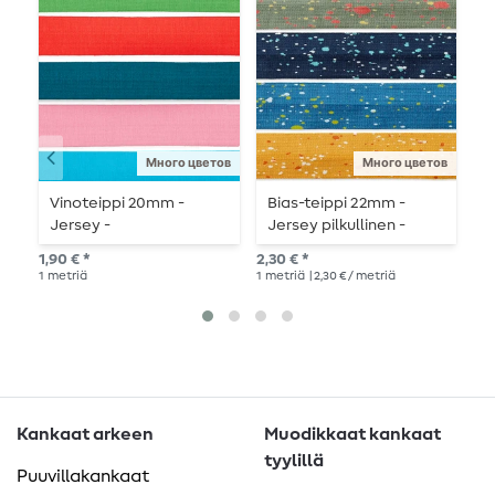
Много цветов
Много цветов
Vinoteippi 20mm -
Bias-teippi 22mm -
V
Jersey -
Jersey pilkullinen -
v
metritavaranauhat
metritavarana.
p
1,90 € *
2,30 € *
3,9
1
metriä
1
metriä
| 2,30 € / metriä
3
m
Kankaat arkeen
Muodikkaat kankaat
tyylillä
Puuvillakankaat