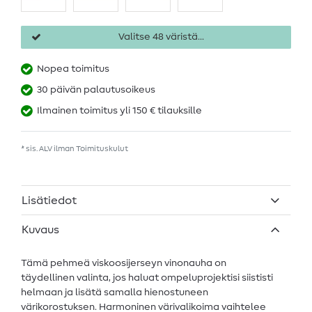
Valitse 48 väristä...
Nopea toimitus
30 päivän palautusoikeus
Ilmainen toimitus yli 150 € tilauksille
* sis. ALV ilman
Toimituskulut
Lisätiedot
Kuvaus
Tämä pehmeä viskoosijerseyn vinonauha on
täydellinen valinta, jos haluat ompeluprojektisi siististi
helmaan ja lisätä samalla hienostuneen
värikorostuksen. Harmoninen värivalikoima vaihtelee