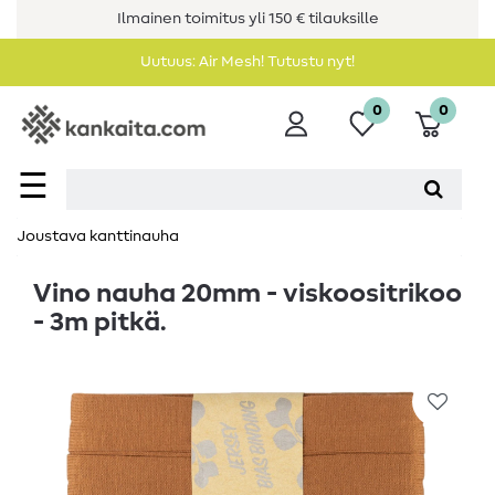
Ilmainen toimitus yli 150 € tilauksille
Uutuus: Air Mesh! Tutustu nyt!
0
0
☰
Joustava kanttinauha
Vino nauha 20mm - viskoositrikoo
- 3m pitkä.