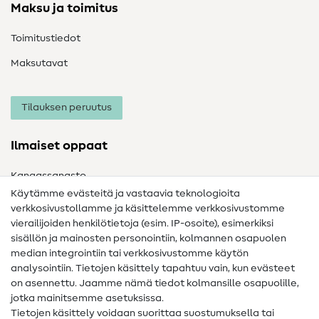
Maksu ja toimitus
Toimitustiedot
Maksutavat
Tilauksen peruutus
Ilmaiset oppaat
Kangassanasto
Käytämme evästeitä ja vastaavia teknologioita
Ompelusanasto
verkkosivustollamme ja käsittelemme verkkosivustomme
vierailijoiden henkilötietoja (esim. IP-osoite), esimerkiksi
Ompeluohjeet
sisällön ja mainosten personointiin, kolmannen osapuolen
Apua ja yhteystiedot
median integrointiin tai verkkosivustomme käytön
analysointiin. Tietojen käsittely tapahtuu vain, kun evästeet
on asennettu. Jaamme nämä tiedot kolmansille osapuolille,
Yhteystiedot
jotka mainitsemme asetuksissa.
Tietoa omistajanvaihdoksesta
Tietojen käsittely voidaan suorittaa suostumuksella tai