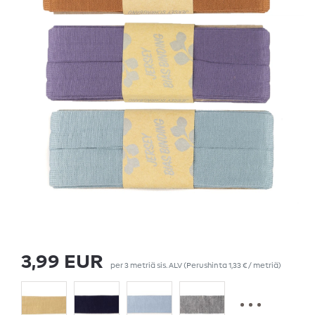
3,99 EUR
per
3
metriä
sis. ALV
(Perushinta
1,33 € / metriä
)