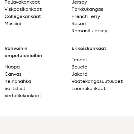
Pellavakankaat
Jersey
Viskoosikankaat
Farkkukangas
Collegekankaat
French Terry
Musliini
Resori
Romanit Jersey
Vahvoihin
Erikoiskankaat
ompeluideioihin
Tencel
Huopa
Bouclé
Canvas
Jakardi
Keinonahka
Vaatekangasuutuudet
Softshell
Luomukankaat
Verhoilukankaat